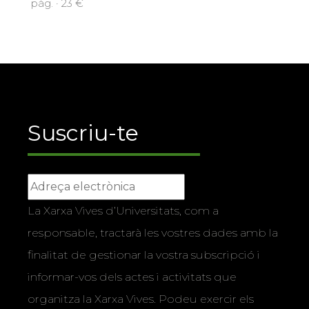
pàg. · 23 €
Suscriu-te
La Xarxa Vives d’Universitats, com a
responsable, tractarà les vostres dades amb la
finalitat de gestionar la vostra subscripció i
informar-vos dels actes i activitats que
organitza la Xarxa Vives. Podeu exercir els