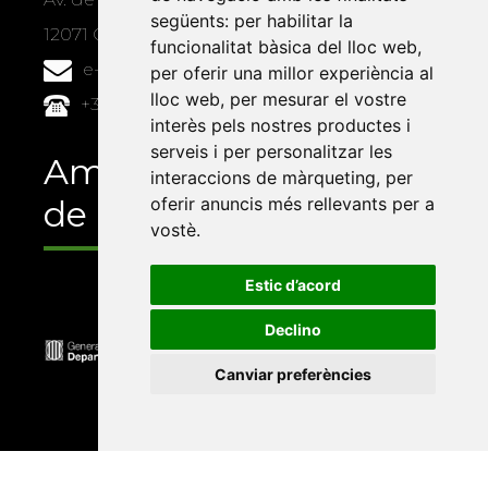
següents:
per habilitar la
12071 Castelló de la Plana
funcionalitat bàsica del lloc web
,
e-buc@vives.org
per oferir una millor experiència al
lloc web
,
per mesurar el vostre
+34 964 72 89 93
interès pels nostres productes i
serveis i per personalitzar les
Amb el suport
interaccions de màrqueting
,
per
oferir anuncis més rellevants per a
de
vostè
.
Estic d’acord
Declino
Canviar preferències