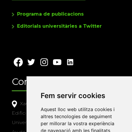
Programa de publicacions
Editorials universitàries a Twitter
Contacte
Fem servir cookies
Xarxa Vives d'Universitats
Aquest lloc web utilitza cookies i
Edifici Àgora
altres tecnologies de seguiment
Universitat Jaume I, local 10
per millorar la vostra experiència
de navegació amb les finalitats
Av. de Vicent Sos Baynat, s/n