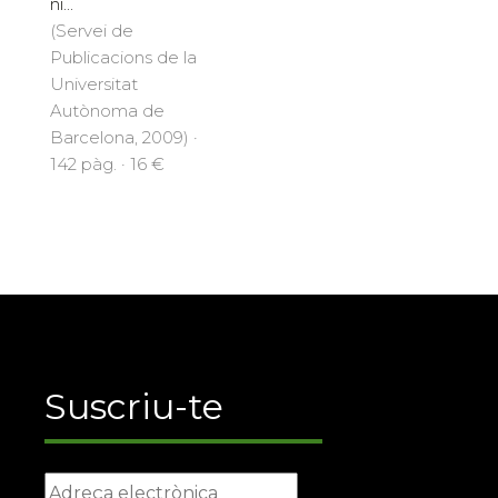
ni...
(Servei de
Publicacions de la
Universitat
Autònoma de
Barcelona, 2009) ·
142 pàg. · 16 €
Suscriu-te