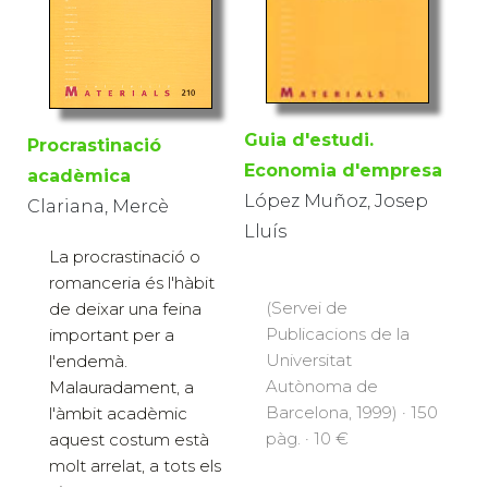
Guia d'estudi.
Procrastinació
Economia d'empresa
acadèmica
López Muñoz, Josep
Clariana, Mercè
Lluís
La procrastinació o
romanceria és l'hàbit
(Servei de
de deixar una feina
Publicacions de la
important per a
Universitat
l'endemà.
Autònoma de
Malauradament, a
Barcelona, 1999) · 150
l'àmbit acadèmic
pàg. · 10 €
aquest costum està
molt arrelat, a tots els