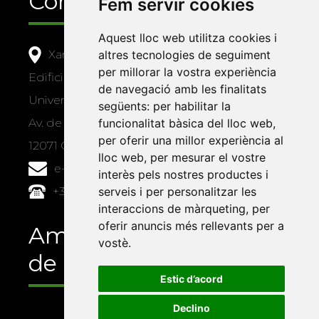
Contacte
Fem servir cookies
Aquest lloc web utilitza cookies i
Xarxa Vives d'Universitats
altres tecnologies de seguiment
per millorar la vostra experiència
Edifici Àgora
de navegació amb les finalitats
Universitat Jaume I, local 10
següents:
per habilitar la
Av. de Vicent Sos Baynat, s/n
funcionalitat bàsica del lloc web
,
per oferir una millor experiència al
12071 Castelló de la Plana
lloc web
,
per mesurar el vostre
e-buc@vives.org
interès pels nostres productes i
+34 964 72 89 93
serveis i per personalitzar les
interaccions de màrqueting
,
per
oferir anuncis més rellevants per a
Amb el suport
vostè
.
de
Estic d’acord
Declino