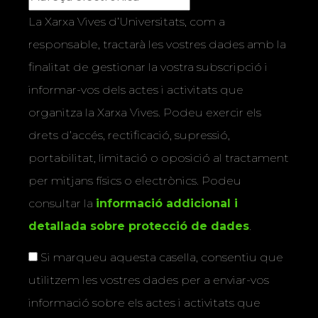
La Xarxa Vives d’Universitats, com a
responsable, tractarà les vostres dades amb la
finalitat de gestionar la vostra subscripció i
informar-vos dels actes i activitats que
organitza la Xarxa Vives. Podeu exercir els
drets d’accés, rectificació, supressió,
portabilitat, limitació o oposició al tractament
per mitjans físics o electrònics. Podeu
consultar la
informació addicional i
detallada sobre protecció de dades
.
Si marqueu aquesta casella, consentiu que
utilitzem les vostres dades per a enviar-vos
informació sobre els actes i activitats que