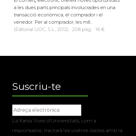
El comerç electrònic ofereix noves oportunitats
a les dues parts principals involucrades en una
transacció econòmica, el comprador i el
venedor. Per al comprador, les mill...
(Editorial UOC, S.L., 2012) · 208 pàg. · 16 €
Suscriu-te
La Xarxa Vives d’Universitats, com a
responsable, tractarà les vostres dades amb la