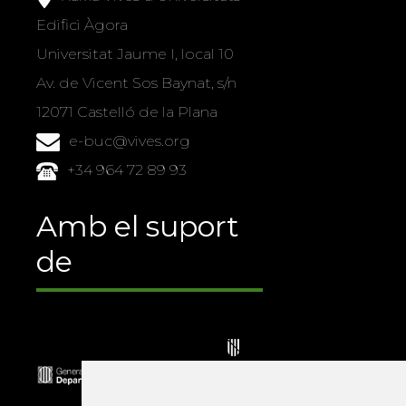
Edifici Àgora
Universitat Jaume I, local 10
Av. de Vicent Sos Baynat, s/n
12071 Castelló de la Plana
e-buc@vives.org
+34 964 72 89 93
Amb el suport
de