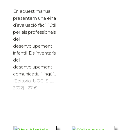
En aquest manual
presentem una eina
d’avaluació fàcil i útil
per als professionals
del
desenvolupament
infantil. Els inventaris
del
desenvolupament
comunicatiu i lingüí...
(Editorial UOC, S.L.,
2022) · 27 €