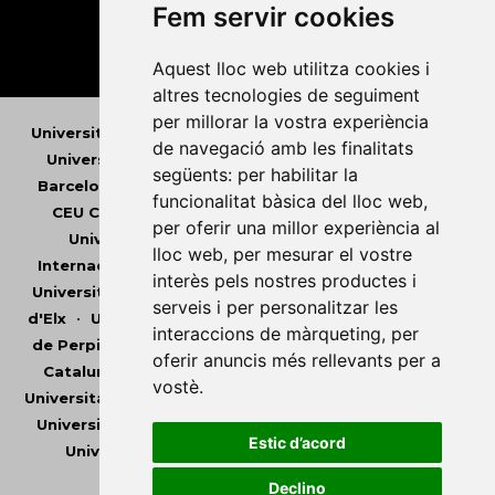
Fem servir cookies
Aquest lloc web utilitza cookies i
altres tecnologies de seguiment
per millorar la vostra experiència
Universitat Abat Oliba CEU
•
Universitat d'Alacant
•
de navegació amb les finalitats
Universitat d'Andorra
•
Universitat Autònoma de
següents:
per habilitar la
Barcelona
•
Universitat de Barcelona
•
Universitat
funcionalitat bàsica del lloc web
,
CEU Cardenal Herrera
•
Universitat de Girona
•
per oferir una millor experiència al
Universitat de les Illes Balears
•
Universitat
lloc web
,
per mesurar el vostre
Internacional de Catalunya
•
Universitat Jaume I
•
interès pels nostres productes i
Universitat de Lleida
•
Universitat Miguel Hernández
serveis i per personalitzar les
d'Elx
•
Universitat Oberta de Catalunya
•
Universitat
interaccions de màrqueting
,
per
de Perpinyà Via Domitia
•
Universitat Politècnica de
oferir anuncis més rellevants per a
Catalunya
•
Universitat Politècnica de València
•
vostè
.
Universitat Pompeu Fabra
•
Universitat Ramon Llull
•
Universitat Rovira i Virgili
•
Universitat de Sàsser
•
Estic d’acord
Universitat de València
•
Universitat de Vic -
Universitat Central de Catalunya
Declino