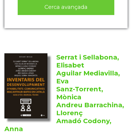
Cerca avançada
Serrat i Sellabona,
Elisabet
Aguilar Mediavilla,
Eva
Sanz-Torrent,
Mònica
Andreu Barrachina,
Llorenç
Amadó Codony,
Anna