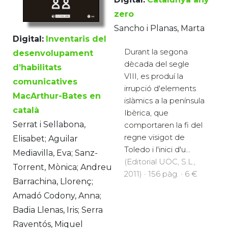
zero
Sancho i Planas, Marta
Digital:
Inventaris del
Durant la segona
desenvolupament
dècada del segle
d’habilitats
VIII, es produí la
comunicatives
irrupció d'elements
MacArthur-Bates en
islàmics a la península
català
Ibèrica, que
Serrat i Sellabona,
comportaren la fi del
regne visigot de
Elisabet; Aguilar
Toledo i l'inici d'u...
Mediavilla, Eva; Sanz-
(Editorial UOC, S.L.,
Torrent, Mònica; Andreu
2011) · 156 pàg. · 6 €
Barrachina, Llorenç;
Amadó Codony, Anna;
Badia Llenas, Iris; Serra
Raventós, Miquel