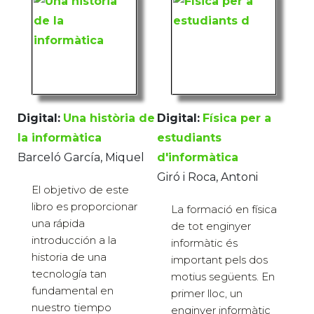
Digital:
Una història de
Digital:
Física per a
la informàtica
estudiants
Barceló García, Miquel
d'informàtica
Giró i Roca, Antoni
El objetivo de este
libro es proporcionar
La formació en física
una rápida
de tot enginyer
introducción a la
informàtic és
historia de una
important pels dos
tecnología tan
motius següents. En
fundamental en
primer lloc, un
nuestro tiempo
enginyer informàtic