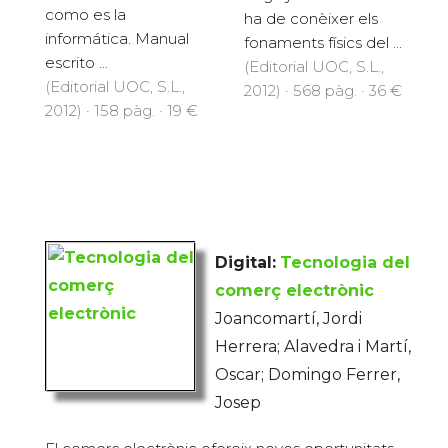
como es la
ha de conèixer els
informática. Manual
fonaments físics del ...
escrito ...
(Editorial UOC, S.L.,
(Editorial UOC, S.L.,
2012) · 568 pàg. · 36 €
2012) · 158 pàg. · 19 €
Digital:
Tecnologia del
comerç electrònic
Joancomartí, Jordi
Herrera; Alavedra i Martí,
Oscar; Domingo Ferrer,
Josep