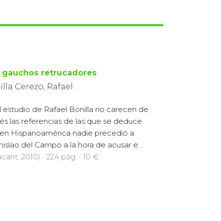
 gauchos retrucadores
lla Cerezo, Rafael
l estudio de Rafael Bonilla no carecen de
rés las referencias de las que se deduce
en Hispanoamérica nadie precedió a
nislao del Campo a la hora de acusar e...
cant, 2010) · 224 pàg. · 10 €