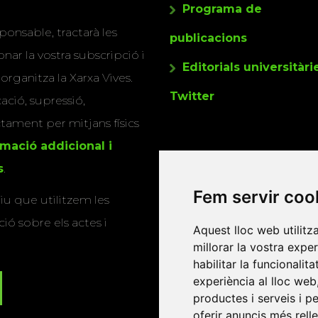
Programa de
ponsable, tractarà les
publicacions
nar la vostra subscripció i
Editorials universitàri
 organitza la Xarxa Vives.
Twitter
cació, supressió,
actament per mitjans físics
rmació addicional i
s
.
Fem servir coo
u que utilitzem les
ió sobre els actes i
Aquest lloc web utilitz
millorar la vostra expe
habilitar la funcionalit
experiència al lloc web
productes i serveis i p
oferir anuncis més rell