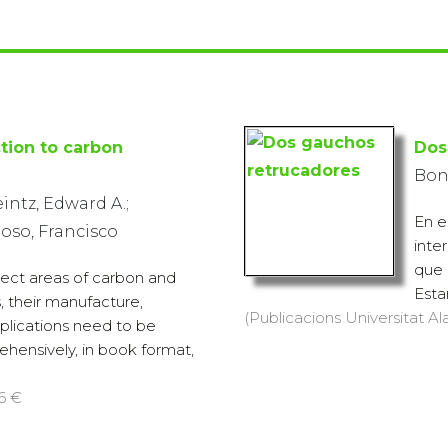
tion to carbon
Dos
Boni
intz, Edward A.;
En e
oso, Francisco
inte
que 
bject areas of carbon and
Esta
, their manufacture,
(Publicacions Universitat Ala
plications need to be
hensively, in book format,
 6 €