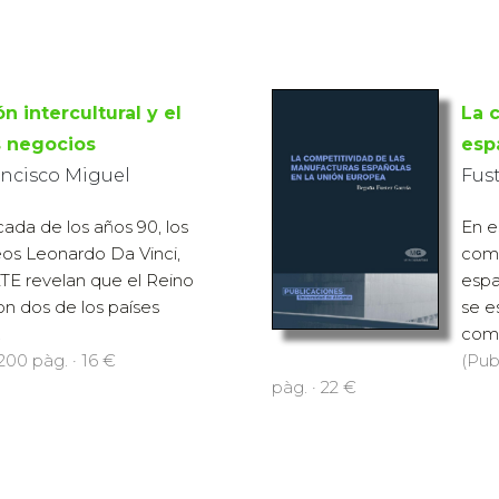
 intercultural y el
La 
s negocios
esp
rancisco Miguel
Fus
cada de los años 90, los
En e
os Leonardo Da Vinci,
comp
E revelan que el Reino
espa
n dos de los países
se e
.
compe
200 pàg. · 16 €
(Pub
pàg. · 22 €