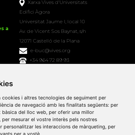
Xarxa Vives d'Universitats
Edifici Àgora
Universitat Jaume I, local 10
es a
Av. de Vicent Sos Baynat, s/n
12071 Castelló de la Plana
e-buc@vives.org
+34 964 72 89 93
Amb el suport
kies
de
a cookies i altres tecnologies de seguiment per
riència de navegació amb les finalitats següents:
per
at bàsica del lloc web
,
per oferir una millor
,
per mesurar el vostre interès pels nostres
er personalitzar les interaccions de màrqueting
,
per
evants per a vostè
.