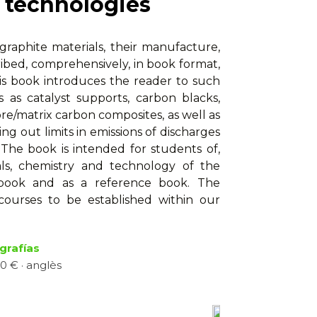
 technologies
graphite materials, their manufacture,
ibed, comprehensively, in book format,
his book introduces the reader to such
s as catalyst supports, carbon blacks,
re/matrix carbon composites, as well as
ng out limits in emissions of discharges
 The book is intended for students of,
ials, chemistry and technology of the
-book and as a reference book. The
e courses to be established within our
rafías
0 € · anglès