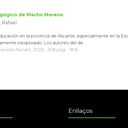
agógico de Macho Moreno
, Rafael
 educación en la provincia de Alicante, especialmente en la E
mente inexplorado. Los autores del de...
ersitat Alacant, 2023) · 358 pàg. · 18 €
Enllaços