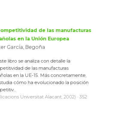
competitividad de las manufacturas
añolas en la Unión Europea
ter García, Begoña
ste libro se analiza con detalle la
etitividad de las manufacturas
ñolas en la UE-15. Más concretamente,
studia cómo ha evolucionado la posición
titiv...
licacions Universitat Alacant, 2002) · 352