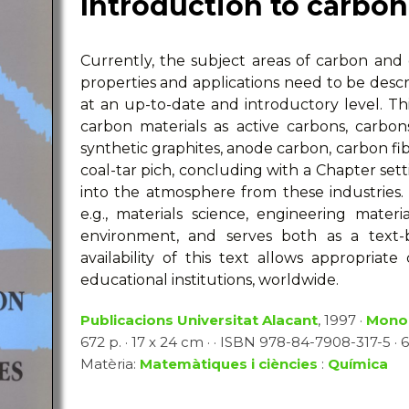
Introduction to carbon
Currently, the subject areas of carbon and 
properties and applications need to be descr
at an up-to-date and introductory level. T
carbon materials as active carbons, carbon
synthetic graphites, anode carbon, carbon fib
coal-tar pich, concluding with a Chapter setti
into the atmosphere from these industries.
e.g., materials science, engineering mater
environment, and serves both as a text
availability of this text allows appropriat
educational institutions, worldwide.
Publicacions Universitat Alacant
, 1997 ·
Monog
672 p. · 17 x 24 cm · · ISBN 978-84-7908-317-5 · 6
Matèria:
Matemàtiques i ciències
:
Química