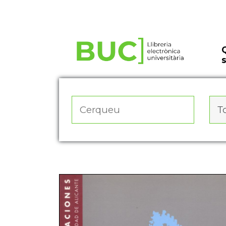
Actualitza les preferències de les cookies
To