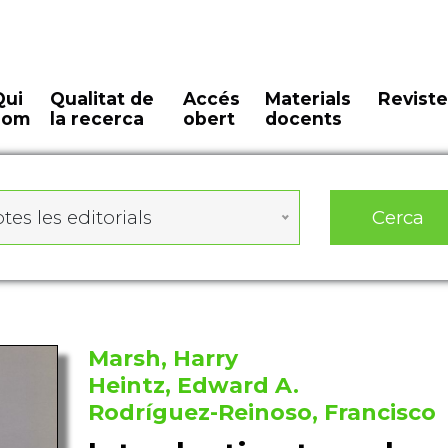
Qui
Qualitat de
Accés
Materials
Reviste
som
la recerca
obert
docents
Cerca
tes les editorials
Marsh, Harry
Heintz, Edward A.
Rodríguez-Reinoso, Francisco