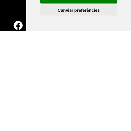
Canviar preferències
Contacte
Xarxa Vives d'Universitats
Edifici Àgora
Universitat Jaume I, local 10
Av. de Vicent Sos Baynat, s/n
12071 Castelló de la Plana
e-buc@vives.org
+34 964 72 89 93