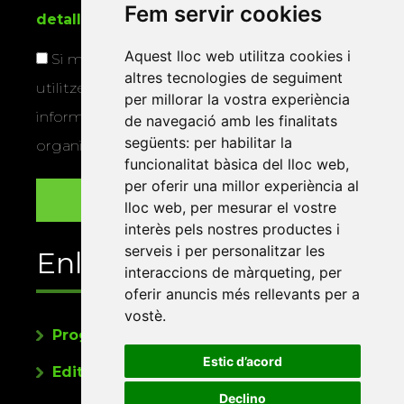
Fem servir cookies
detallada sobre protecció de dades
.
Aquest lloc web utilitza cookies i
Si marqueu aquesta casella, consentiu que
altres tecnologies de seguiment
utilitzem les vostres dades per a enviar-vos
per millorar la vostra experiència
informació sobre els actes i activitats que
de navegació amb les finalitats
següents:
per habilitar la
organitza la Xarxa Vives.
funcionalitat bàsica del lloc web
,
per oferir una millor experiència al
lloc web
,
per mesurar el vostre
interès pels nostres productes i
serveis i per personalitzar les
Enllaços
interaccions de màrqueting
,
per
oferir anuncis més rellevants per a
vostè
.
Programa de publicacions
Estic d’acord
Editorials universitàries a Twitter
Declino