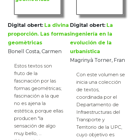
Digital obert:
La divina
Digital obert:
La
proporción. Las formas
ingeniería en la
geomètricas
evolución de la
Bonell Costa, Carmen
urbanística
Magrinyà Torner, Fran
Estos textos son
fruto de la
Con este volumen se
fascinación por las
inicia una colección
formas geométricas;
de textos,
fascinación a la que
coordinada por el
no es ajena la
Departamento de
estética, porque ellas
Infraestructuras del
producen "la
Transporte y
sensación de algo
Territorio de la UPC,
muy bello, ...
cuyo objetivo es