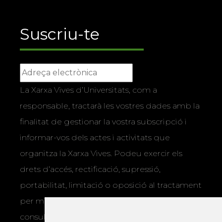
Suscriu-te
La Xarxa Vives d’Universitats, com a
responsable, tractarà les vostres dades amb la
finalitat de gestionar la vostra subscripció i
informar-vos dels actes i activitats que
organitza la Xarxa Vives. Podeu exercir els
drets d’accés, rectificació, supressió,
portabilitat, limitació o oposició al tractament
per mitjans físics o electrònics. Podeu
consultar la
informació addicional i