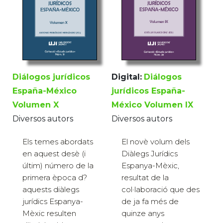
Diálogos jurídicos
Digital:
Diálogos
España-México
jurídicos España-
Volumen X
México Volumen IX
Diversos autors
Diversos autors
Els temes abordats
El novè volum dels
en aquest desè (i
Diàlegs Jurídics
últim) número de la
Espanya-Mèxic,
primera època d?
resultat de la
aquests diàlegs
col·laboració que des
jurídics Espanya-
de ja fa més de
Mèxic resulten
quinze anys