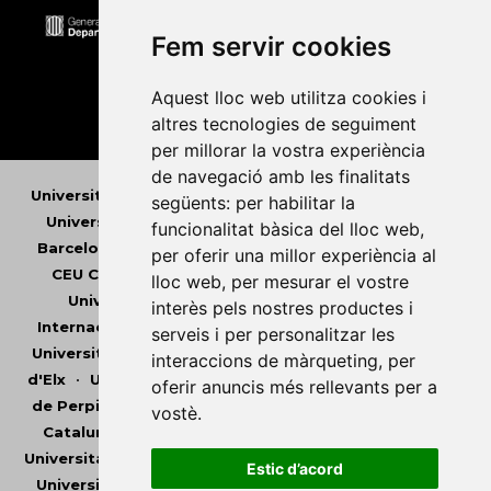
Fem servir cookies
Aquest lloc web utilitza cookies i
altres tecnologies de seguiment
per millorar la vostra experiència
de navegació amb les finalitats
Universitat Abat Oliba CEU
•
Universitat d'Alacant
•
següents:
per habilitar la
Universitat d'Andorra
•
Universitat Autònoma de
funcionalitat bàsica del lloc web
,
Barcelona
•
Universitat de Barcelona
•
Universitat
per oferir una millor experiència al
CEU Cardenal Herrera
•
Universitat de Girona
•
lloc web
,
per mesurar el vostre
Universitat de les Illes Balears
•
Universitat
interès pels nostres productes i
Internacional de Catalunya
•
Universitat Jaume I
•
serveis i per personalitzar les
Universitat de Lleida
•
Universitat Miguel Hernández
interaccions de màrqueting
,
per
d'Elx
•
Universitat Oberta de Catalunya
•
Universitat
oferir anuncis més rellevants per a
de Perpinyà Via Domitia
•
Universitat Politècnica de
vostè
.
Catalunya
•
Universitat Politècnica de València
•
Universitat Pompeu Fabra
•
Universitat Ramon Llull
•
Estic d’acord
Universitat Rovira i Virgili
•
Universitat de Sàsser
•