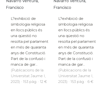
Navarro Ventura,
Navarro Ventura,
Francisco
Francisco
L?exhibició de
L?exhibició de
simbologia religiosa
simbologia religiosa
en llocs públics és
en llocs públics és
una qüestió no
una qüestió no
resolta pel parlament
resolta pel parlament
en més de quaranta
en més de quaranta
anys de Constitució.
anys de Constitució.
Part de la confusió i
Part de la confusió i
manca de gar...
manca de gar...
(Publicacions de la
(Publicacions de la
Universitat Jaume I,
Universitat Jaume I,
2023) · 153 pàg. · 12 €
2023) · 153 pàg. · 6 €