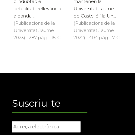
d'indubtable
mantenen la
actualitat i rellevància
Universitat Jaume I
a banda ...
de Castelló i la Un...
(Publicacions de la
(Publicacions de la
Universitat Jaume I,
Universitat Jaume I,
2023) · 287 pàg. · 15 €
2022) · 404 pàg. · 7 €
Suscriu-te