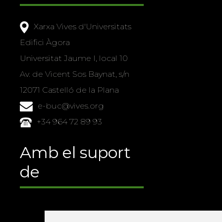
Xarxa Vives d'Universitats
Edifici Àgora
Universitat Jaume I, local 10
Av. de Vicent Sos Baynat, s/n
12071 Castelló de la Plana
e-buc@vives.org
+34 964 72 89 93
Amb el suport
de