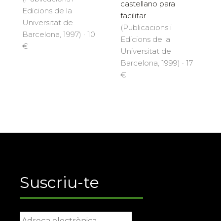
castellano para
Edicions de la
facilitar...
Universitat de
(Publicacions i
Barcelona, 1997) · 10
Edicions de la
€
Universitat de
Barcelona, 1999) · 17
€
Suscriu-te