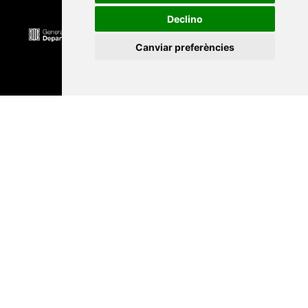
Declino
Canviar preferències
Universitat Abat Oliba CEU
•
Universitat d'Alacant
•
Universitat d'Andorra
•
Universitat Autònoma de
Barcelona
•
Universitat de Barcelona
•
Universitat
CEU Cardenal Herrera
•
Universitat de Girona
•
Universitat de les Illes Balears
•
Universitat
Internacional de Catalunya
•
Universitat Jaume I
•
Universitat de Lleida
•
Universitat Miguel Hernández
d'Elx
•
Universitat Oberta de Catalunya
•
Universitat
de Perpinyà Via Domitia
•
Universitat Politècnica de
Catalunya
•
Universitat Politècnica de València
•
Universitat Pompeu Fabra
•
Universitat Ramon Llull
•