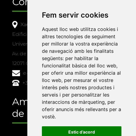
Contacte
Fem servir cookies
Xarxa Vives d'Universitats
Aquest lloc web utilitza cookies i
Edifici Àgora
altres tecnologies de seguiment
per millorar la vostra experiència
Universitat Jaume I, local 10
de navegació amb les finalitats
Av. de Vicent Sos Baynat, s/n
següents:
per habilitar la
12071 Castelló de la Plana
funcionalitat bàsica del lloc web
,
per oferir una millor experiència al
e-buc@vives.org
lloc web
,
per mesurar el vostre
+34 964 72 89 93
interès pels nostres productes i
serveis i per personalitzar les
Amb el suport
interaccions de màrqueting
,
per
oferir anuncis més rellevants per a
de
vostè
.
Estic d’acord