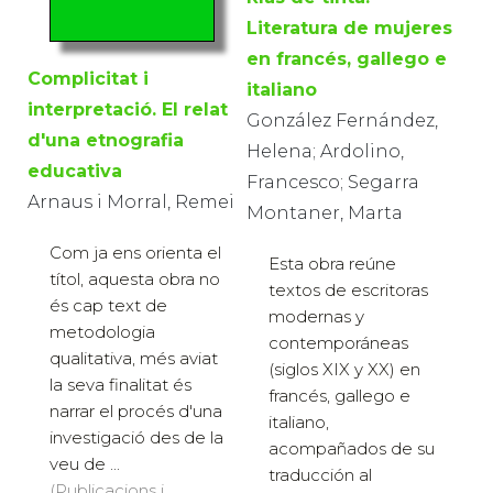
Literatura de mujeres
en francés, gallego e
Complicitat i
italiano
interpretació. El relat
González Fernández,
d'una etnografia
Helena; Ardolino,
educativa
Francesco; Segarra
Arnaus i Morral, Remei
Montaner, Marta
Com ja ens orienta el
Esta obra reúne
títol, aquesta obra no
textos de escritoras
és cap text de
modernas y
metodologia
contemporáneas
qualitativa, més aviat
(siglos XIX y XX) en
la seva finalitat és
francés, gallego e
narrar el procés d'una
italiano,
investigació des de la
acompañados de su
veu de ...
traducción al
(Publicacions i