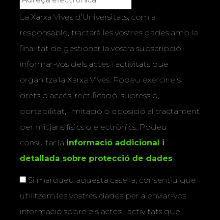
La Xarxa Vives d’Universitats, com a
responsable, tractarà les vostres dades amb la
finalitat de gestionar la vostra subscripció i
informar-vos dels actes i activitats que
organitza la Xarxa Vives. Podeu exercir els
drets d’accés, rectificació, supressió,
portabilitat, limitació o oposició al tractament
per mitjans físics o electrònics. Podeu
consultar la
informació addicional i
detallada sobre protecció de dades
.
Si marqueu aquesta casella, consentiu que
utilitzem les vostres dades per a enviar-vos
informació sobre els actes i activitats que