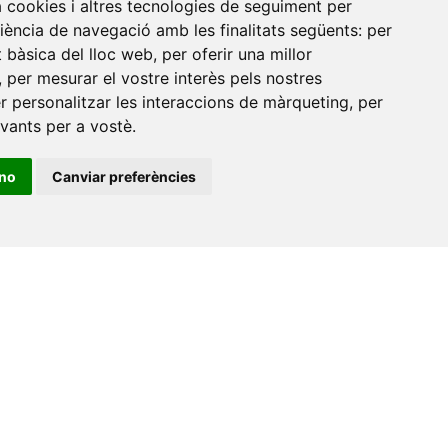
a cookies i altres tecnologies de seguiment per
Universitat Jaume I, local 10
riència de navegació amb les finalitats següents:
per
es a
at bàsica del lloc web
,
per oferir una millor
Av. de Vicent Sos Baynat, s/n
,
per mesurar el vostre interès pels nostres
12071 Castelló de la Plana
er personalitzar les interaccions de màrqueting
,
per
e-buc@vives.org
evants per a vostè
.
+34 964 72 89 93
ino
Canviar preferències
Amb el suport
de