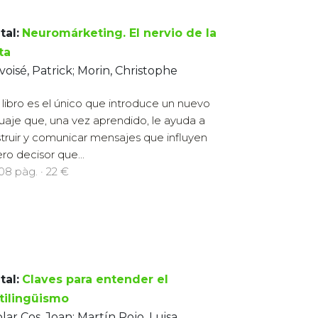
tal:
Neuromárketing. El nervio de la
ta
oisé, Patrick; Morin, Christophe
 libro es el único que introduce un nuevo
uaje que, una vez aprendido, le ayuda a
truir y comunicar mensajes que influyen
o decisor que...
208 pàg. · 22 €
tal:
Claves para entender el
tilingüismo