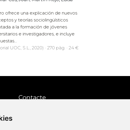
lar Cos, Joan; Martín Rojo, Luisa
ibro ofrece una explicación de nuevos
eptos y teorías sociolingüísticos
ntada a la formación de jóvenes
ersitarios e investigadores, e incluye
uestas...
orial UOC, S.L., 2020) · 270 pàg. · 24 €
Contacte
kies
Xarxa Vives d'Universitats
Edifici Àgora