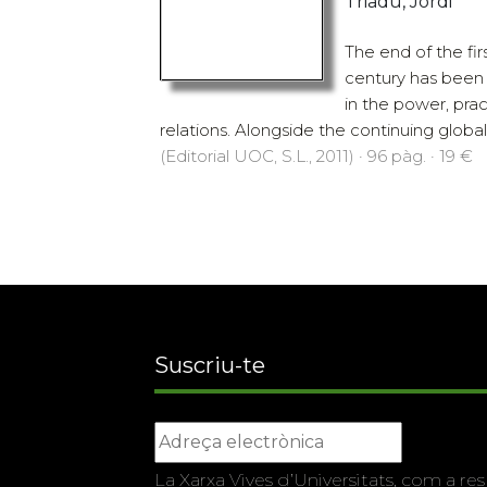
Triadú, Jordi
The end of the fir
century has been 
in the power, prac
relations. Alongside the continuing global 
(Editorial UOC, S.L., 2011) · 96 pàg. · 19 €
Suscriu-te
La Xarxa Vives d’Universitats, com a res