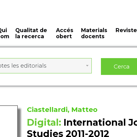
Qui
Qualitat de
Accés
Materials
Reviste
som
la recerca
obert
docents
tes les editorials
Cerca
Ciastellardi, Matteo
Digital:
International 
Studies 2011-2012