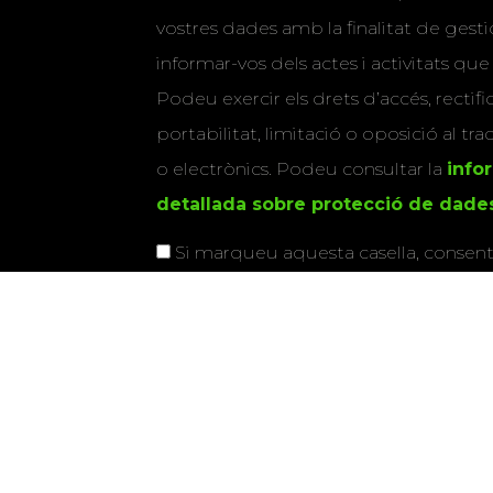
vostres dades amb la finalitat de gestio
informar-vos dels actes i activitats que
Podeu exercir els drets d’accés, rectifi
portabilitat, limitació o oposició al tr
o electrònics. Podeu consultar la
info
detallada sobre protecció de dade
Si marqueu aquesta casella, consenti
vostres dades per a enviar-vos informac
activitats que organitza la Xarxa Vives.