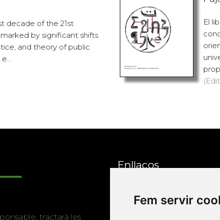
Pujo
st decade of the 21st
El l
marked by significant shifts
conc
tice, and theory of public
orie
e...
univ
prop
(Edit
Enllaços
Fem servir coo
Programa de
ponsable, tractarà les