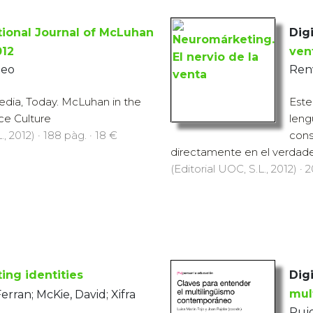
tional Journal of McLuhan
Digi
012
ven
teo
Renv
dia, Today. McLuhan in the
Este
ce Culture
leng
., 2012) · 188 pàg. · 18 €
cons
directamente en el verdader
(Editorial UOC, S.L., 2012) · 
ng identities
Digi
erran; McKie, David; Xifra
mul