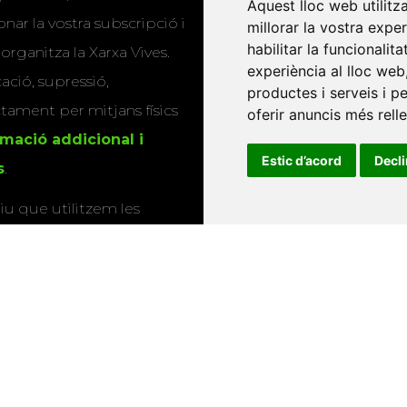
Aquest lloc web utilitz
publicacions
millorar la vostra expe
nar la vostra subscripció i
Editorials universitàri
habilitar la funcionalit
 organitza la Xarxa Vives.
experiència al lloc web
Twitter
cació, supressió,
productes i serveis i p
oferir anuncis més rell
actament per mitjans físics
rmació addicional i
Estic d’acord
Decl
s
.
u que utilitzem les
ió sobre els actes i