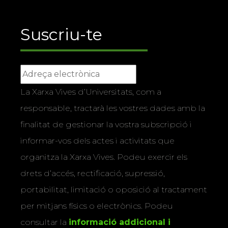
Suscriu-te
La Xarxa Vives d’Universitats, com a
responsable, tractarà les vostres dades amb la
finalitat de gestionar la vostra subscripció i
informar-vos dels actes i activitats que
organitza la Xarxa Vives. Podeu exercir els
drets d’accés, rectificació, supressió,
portabilitat, limitació o oposició al tractament
per mitjans físics o electrònics. Podeu
consultar la
informació addicional i