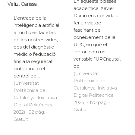
En aquesta odissea
Véliz, Carissa
acadèmica, Xavier
Duran ens convida a
L'entrada de la
fer un viatge
intel·ligència artificial
fascinant pel
a múltiples facetes
coneixement de la
de les nostres vides,
UPC, en què el
des del diagnòstic
lector, com un
mèdic o l'educació,
veritable “UPCnauta”,
fins a la seguretat
po...
ciutadana o el
(Universitat
control epi...
Politècnica de
(Universitat
Catalunya. Iniciativa
Politècnica de
Digital Politècnica,
Catalunya. Iniciativa
2024) · 170 pàg. ·
Digital Politècnica,
Gratuït
2022) · 92 pàg. ·
Gratuït