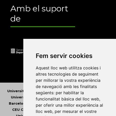
Amb el suport
de
Fem servir cookies
Aquest lloc web utilitza cookies i
altres tecnologies de seguiment
per millorar la vostra experiència
de navegació amb les finalitats
Universitat Abat Oliba CEU
•
Universitat d'Alacant
•
següents:
per habilitar la
Universitat d'Andorra
•
Universitat Autònoma de
funcionalitat bàsica del lloc web
,
Barcelona
•
Universitat de Barcelona
•
Universitat
per oferir una millor experiència al
CEU Cardenal Herrera
•
Universitat de Girona
•
lloc web
,
per mesurar el vostre
Universitat de les Illes Balears
•
Universitat