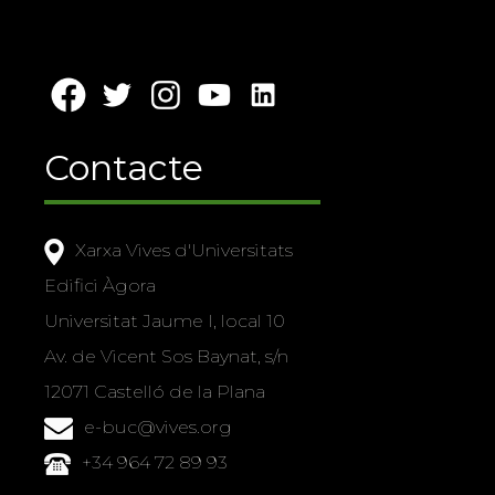
Contacte
Xarxa Vives d'Universitats
Edifici Àgora
Universitat Jaume I, local 10
Av. de Vicent Sos Baynat, s/n
12071 Castelló de la Plana
e-buc@vives.org
+34 964 72 89 93