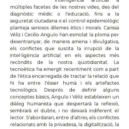
intel·ligència artificial a
múltiples facetes de les nostres vides, des del
diagnòstic mèdic o l'educació, fins a la
seguretat ciutadana o el control epidemiològic
planteja seriosos dilemes ètics i morals. Carissa
Véliz i Cecilio Angulo han esmolat la ploma per
desentranyar, de manera amena i divulgativa,
els conflictes que suscita la irrupció de la
intel·ligència artificial en els aspectes més
recòndits de la nostra quotidianitat. La
tecnoètica ha emergit recentment com a part
de l'ètica encarregada de tractar la relació que
hi ha entre l'ésser humà i els artefactes
tecnològics. Després de definir alguns
conceptes bàsics, Angulo i Véliz estableixen un
diàleg humanista que despertarà la reflexió,
sembrarà el dubte, i no deixarà indiferent el
lector. S'abordaran, entre d'altres, els conflictes
relacionats amb la privadesa, la digitalització, la