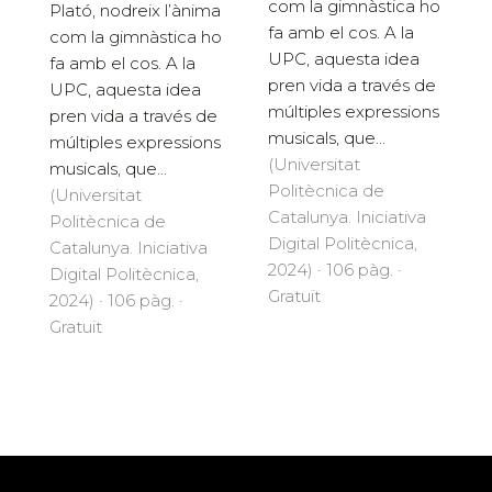
com la gimnàstica ho
Plató, nodreix l’ànima
fa amb el cos. A la
com la gimnàstica ho
UPC, aquesta idea
fa amb el cos. A la
pren vida a través de
UPC, aquesta idea
múltiples expressions
pren vida a través de
musicals, que...
múltiples expressions
(Universitat
musicals, que...
Politècnica de
(Universitat
Catalunya. Iniciativa
Politècnica de
Digital Politècnica,
Catalunya. Iniciativa
2024) · 106 pàg. ·
Digital Politècnica,
Gratuït
2024) · 106 pàg. ·
Gratuït