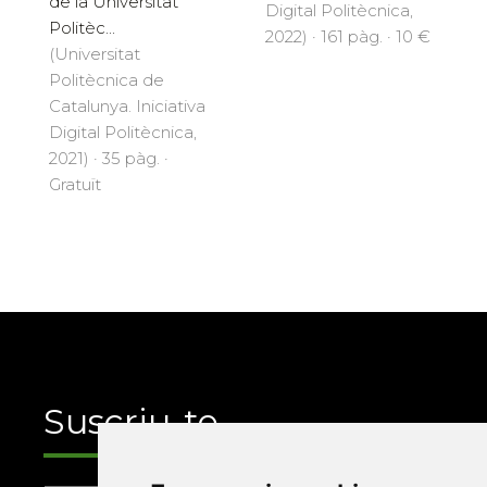
de la Universitat
Digital Politècnica,
Politèc...
2022) · 161 pàg. · 10 €
(Universitat
Politècnica de
Catalunya. Iniciativa
Digital Politècnica,
2021) · 35 pàg. ·
Gratuït
Suscriu-te