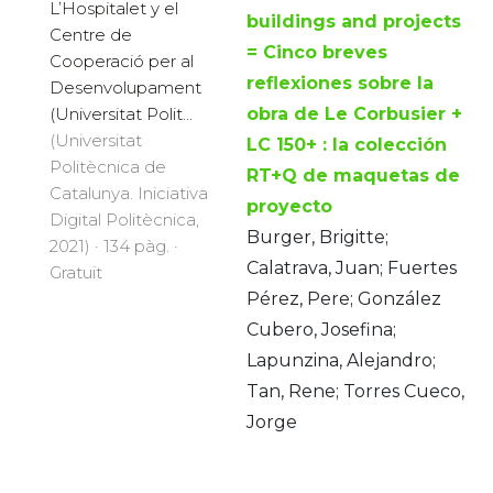
L’Hospitalet y el
buildings and projects
Centre de
= Cinco breves
Cooperació per al
reflexiones sobre la
Desenvolupament
(Universitat Polit...
obra de Le Corbusier +
(Universitat
LC 150+ : la colección
Politècnica de
RT+Q de maquetas de
Catalunya. Iniciativa
proyecto
Digital Politècnica,
Burger, Brigitte;
2021) · 134 pàg. ·
Calatrava, Juan; Fuertes
Gratuït
Pérez, Pere; González
Cubero, Josefina;
Lapunzina, Alejandro;
Tan, Rene; Torres Cueco,
Jorge