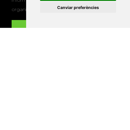
informació sobre els actes i activitats que
Canviar preferències
organitza la Xarxa Vives.
Enllaços
Programa de publicacions
Editorials universitàries a Twitter