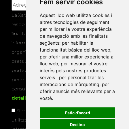
Fem servir cookies
Aquest lloc web utilitza cookies i
La Xarxa Vives d’Universitats, com a
altres tecnologies de seguiment
responsable, tractarà les vostres dades amb la
per millorar la vostra experiència
finalitat de gestionar la vostra subscripció i
de navegació amb les finalitats
següents:
per habilitar la
informar-vos dels actes i activitats que
funcionalitat bàsica del lloc web
,
organitza la Xarxa Vives. Podeu exercir els
per oferir una millor experiència al
drets d’accés, rectificació, supressió,
lloc web
,
per mesurar el vostre
interès pels nostres productes i
portabilitat, limitació o oposició al tractament
serveis i per personalitzar les
per mitjans físics o electrònics. Podeu
interaccions de màrqueting
,
per
consultar la
informació addicional i
oferir anuncis més rellevants per a
vostè
.
detallada sobre protecció de dades
.
Si marqueu aquesta casella, consentiu que
Estic d’acord
utilitzem les vostres dades per a enviar-vos
Declino