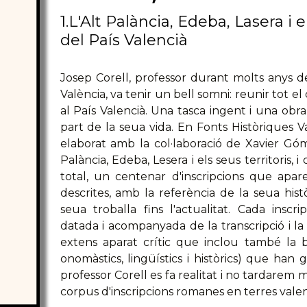
1.L'Alt Palància, Edeba, Lasera i els
del País Valencià
Josep Corell, professor durant molts anys de 
València, va tenir un bell somni: reunir tot 
al País Valencià. Una tasca ingent i una obr
part de la seua vida. En Fonts Històriques V
elaborat amb la col·laboració de Xavier Góm
Palància, Edeba, Lesera i els seus territoris, i d
total, un centenar d'inscripcions que apa
descrites, amb la referència de la seua hist
seua troballa fins l'actualitat. Cada inscri
datada i acompanyada de la transcripció i la
extens aparat crític que inclou també la bib
onomàstics, lingüístics i històrics) que han 
professor Corell es fa realitat i no tardarem m
corpus d'inscripcions romanes en terres valen