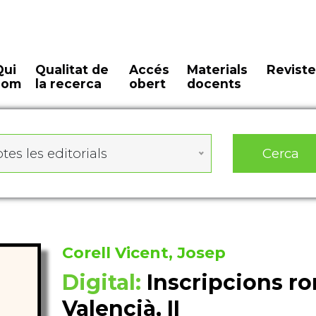
Qui
Qualitat de
Accés
Materials
Reviste
som
la recerca
obert
docents
Cerca
tes les editorials
Corell Vicent, Josep
Digital:
Inscripcions r
Valencià, II