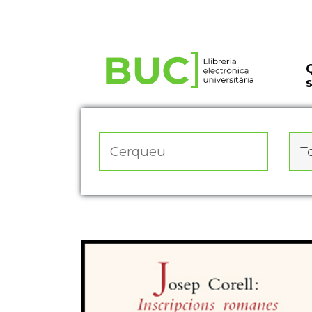
Actualitza les preferències de les cookies
To