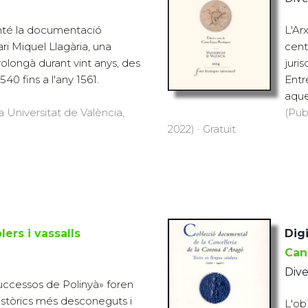
nté la documentació
L'Ar
ri Miquel Llagària, una
cent
rolongà durant vint anys, des
juris
40 fins a l'any 1561.
Entr
aque.
a Universitat de València,
(Pub
2022) · Gratuït
ers i vassalls
Digi
Can
Dive
uccessos de Polinyà» foren
històrics més desconeguts i
L'ob