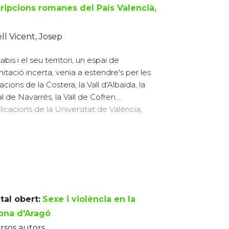
cripcions romanes del País Valencià,
ll Vicent, Josep
bis i el seu territori, un espai de
mitació incerta, venia a estendre's per les
cions de la Costera, la Vall d'Albaida, la
l de Navarrés, la Vall de Cofren...
licacions de la Universitat de València,
tal obert:
Sexe i violència en la
ona d'Aragó
rsos autors