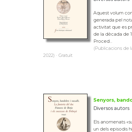
Aquest volum co
generada pel nota
activitat que es p
de la dècada de 15
Proced...
(Publicacions de l
2022) · Gratuït
Senyors, bandol
Diversos autors
Els anomenats «s
un dels episodis 