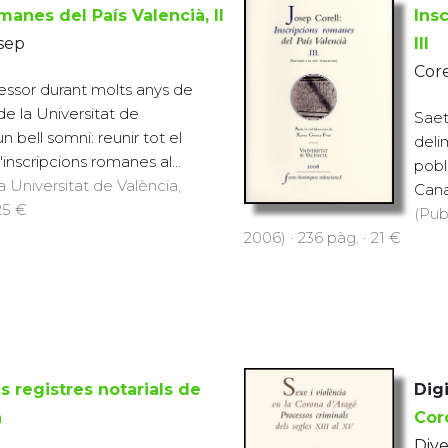
manes del País Valencià, II
Ins
osep
III
Core
fessor durant molts anys de
 de la Universitat de
Saeta
un bell somni: reunir tot el
deli
nscripcions romanes al...
pobla
a Universitat de València,
Cana
25 €
(Pub
2006) · 236 pàg. · 21 €
ls registres notarials de
Digi
a
Cor
Dive