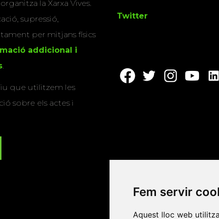
 organitza la Xarxa Vives.
Twitter
cació, supressió,
actament per mitjans físics
rmació addicional i
s
.
u que utilitzem les
ió sobre els actes i
Fem servir coo
Aquest lloc web utilitz