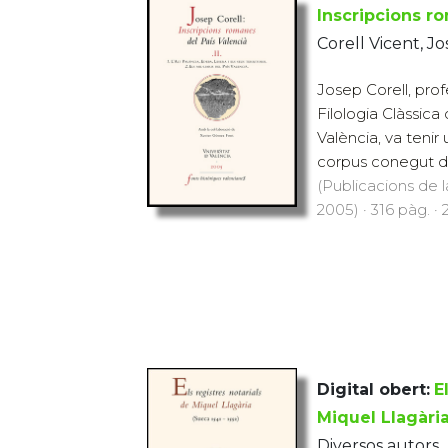
Inscripcions ro
Corell Vicent, J
Josep Corell, pro
Filologia Clàssica
València, va tenir 
corpus conegut d'i
(Publicacions de l
2005) · 316 pàg. · 
Digital obert:
E
Miquel Llagàri
Diversos autors