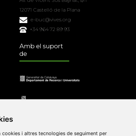
Av. de Vicent Sos Baynat, s/n
12071 Castelló de la Plana
e-buc@vives.org
+34 964 72 89 93
Amb el suport
de
kies
a cookies i altres tecnologies de seguiment per