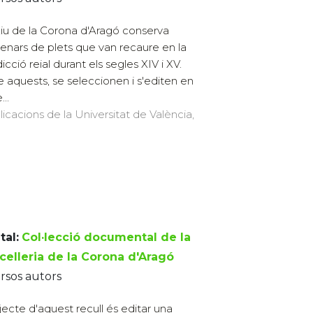
xiu de la Corona d'Aragó conserva
enars de plets que van recaure en la
dicció reial durant els segles XIV i XV.
e aquests, se seleccionen i s'editen en
..
licacions de la Universitat de València,
tal:
Col·lecció documental de la
celleria de la Corona d'Aragó
rsos autors
jecte d'aquest recull és editar una