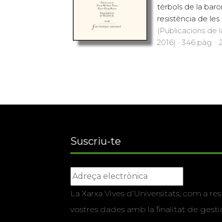
tèrbols de la baro
resistència de les a
(Publicacions de l
2016) · 346 pàg. · 
Suscriu-te
La Xarxa Vives d’Universitats, com a res
vostres dades amb la finalitat de gestio