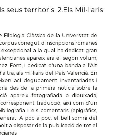
 seus territoris. 2.Els Mil·liaris
Filologia Clàssica de la Universitat de
el corpus conegut d'inscripcions romanes
a excepcional a la qual ha dedicat gran
alencianes apareix ara el segon volum,
ez Font, i dedicat d'una banda a l'Alt
'altra, als mil·liaris del País Valencià. En
reixen ací degudament inventariades i
òria des de la primera notícia sobre la
pció apareix fotografiada o dibuixada,
 corresponent traducció, així com d'un
liografia i els comentaris (epigràfics,
generat. A poc a poc, el bell somni del
olt a disposar de la publicació de tot el
cianes.