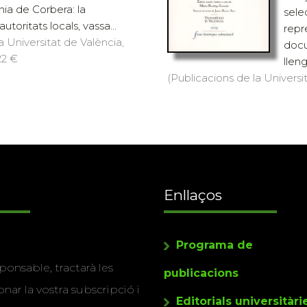
nia de Corbera: la
sele
utoritats locals, vassa...
repre
a Universitat de València,
docu
22 €
lleng
(Publicacions de la Universit
Enllaços
Programa de
ponsable, tractarà les
publicacions
nar la vostra subscripció i
Editorials universitàri