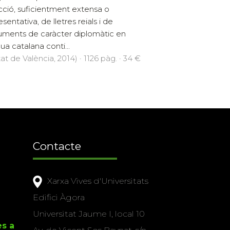
cció, suficientment extensa o
sentativa, de lletres reials i de
ments de caràcter diplomàtic en
ua catalana conti...
at de València, 2014) · 1126 pàg. · 34 €
Contacte
Xarxa Vives d'Universitats
Edifici Àgora
Universitat Jaume I, local 10
es a