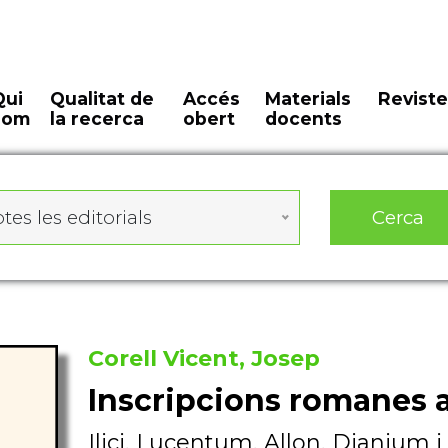
Qui
Qualitat de
Accés
Materials
Reviste
som
la recerca
obert
docents
Cerca
tes les editorials
Corell Vicent, Josep
Inscripcions romanes al
Ilici, Lucentum, Allon, Dianium i 