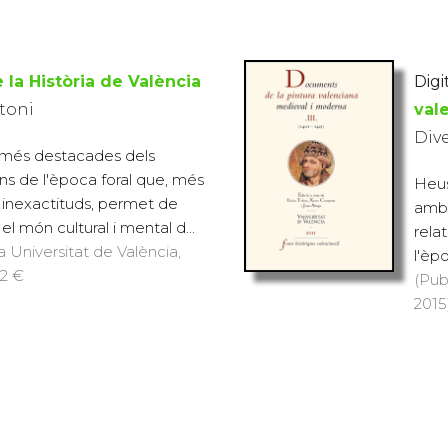
 la Història de València
Digit
toni
val
Div
 més destacades dels
ans de l'època foral que, més
Heus
s inexactituds, permet de
ambi
l món cultural i mental d...
relat
a Universitat de València,
l'èp
22 €
(Pub
2015)