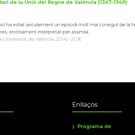
ari de la Unió del Regne de València (1347-1349)
nió ha estat secularment un episodi molt mal conegut de la hi
s, erròniament interpretat per assimila...
a Universitat de València, 2014) · 20 €
Enllaços
Programa de