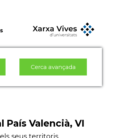
s
Cerca avançada
 País Valencià, VI
els seus territoris