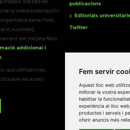
ponsable, tractarà les
publicacions
nar la vostra subscripció i
Editorials universitàri
 organitza la Xarxa Vives.
Twitter
cació, supressió,
actament per mitjans físics
rmació addicional i
s
.
u que utilitzem les
Fem servir coo
ió sobre els actes i
Aquest lloc web utilitz
millorar la vostra expe
habilitar la funcionalit
experiència al lloc web
productes i serveis i p
oferir anuncis més rell