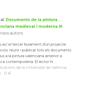
al:
Documents de la pintura
enciana medieval i moderna III
ersos autors
 ací el tercer lliurament d'un projecte
ciós: reunir i publicar tots els documents
ius a la pintura valenciana anterior a
oca contemporània. El lector hi ...
licacions de la Universitat de València,
 · 31 €