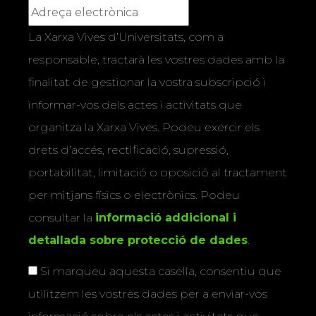
La Xarxa Vives d’Universitats, com a
responsable, tractarà les vostres dades amb la
finalitat de gestionar la vostra subscripció i
informar-vos dels actes i activitats que
organitza la Xarxa Vives. Podeu exercir els
drets d’accés, rectificació, supressió,
portabilitat, limitació o oposició al tractament
per mitjans físics o electrònics. Podeu
consultar la
informació addicional i
detallada sobre protecció de dades
.
Si marqueu aquesta casella, consentiu que
utilitzem les vostres dades per a enviar-vos