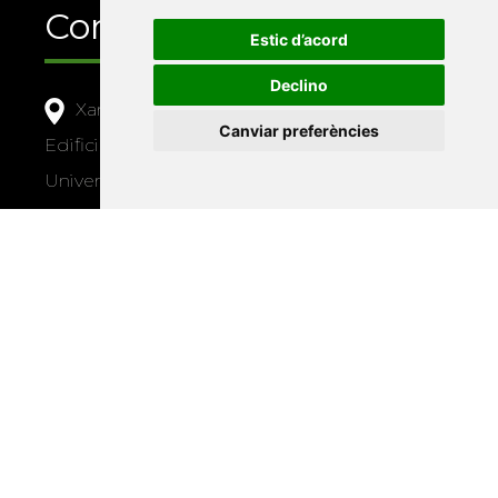
Contacte
Estic d’acord
Declino
Xarxa Vives d'Universitats
Canviar preferències
Edifici Àgora
Universitat Jaume I, local 10
Av. de Vicent Sos Baynat, s/n
12071 Castelló de la Plana
e-buc@vives.org
+34 964 72 89 93
Amb el suport
de