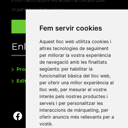
informació sobre els actes i activitats que
organitza la Xarxa Vives.
Fem servir cookies
Aquest lloc web utilitza cookies i
Enllaços
altres tecnologies de seguiment
per millorar la vostra experiència
de navegació amb les finalitats
següents:
per habilitar la
Programa de publicacions
funcionalitat bàsica del lloc web
,
Editorials universitàries a Twitter
per oferir una millor experiència al
lloc web
,
per mesurar el vostre
interès pels nostres productes i
serveis i per personalitzar les
interaccions de màrqueting
,
per
oferir anuncis més rellevants per a
vostè
.