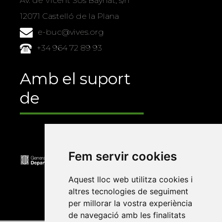
Av. de Vicent Sos Baynat, s/n
12071 Castelló de la Plana
e-buc@vives.org
+34 964 72 89 93
Amb el suport
de
Fem servir cookies
Aquest lloc web utilitza cookies i
altres tecnologies de seguiment
per millorar la vostra experiència
de navegació amb les finalitats