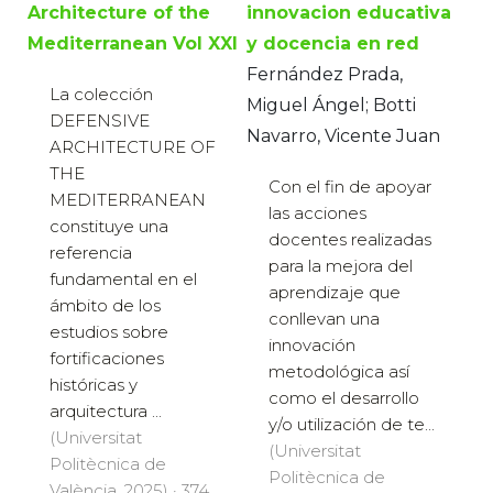
Architecture of the
innovacion educativa
Mediterranean Vol XXI
y docencia en red
Fernández Prada,
La colección
Miguel Ángel; Botti
DEFENSIVE
Navarro, Vicente Juan
ARCHITECTURE OF
THE
Con el fin de apoyar
MEDITERRANEAN
las acciones
constituye una
docentes realizadas
referencia
para la mejora del
fundamental en el
aprendizaje que
ámbito de los
conllevan una
estudios sobre
innovación
fortificaciones
metodológica así
históricas y
como el desarrollo
arquitectura ...
y/o utilización de te...
(Universitat
(Universitat
Politècnica de
Politècnica de
València, 2025) · 374