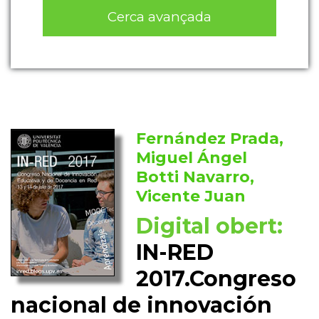
Cerca avançada
Fernández Prada,
Miguel Ángel
Botti Navarro,
Vicente Juan
Digital obert:
IN-RED
2017.Congreso
nacional de innovación