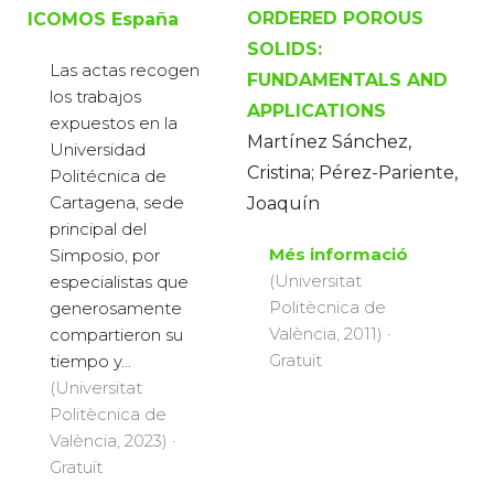
ORDERED POROUS
ICOMOS España
SOLIDS:
Las actas recogen
FUNDAMENTALS AND
los trabajos
APPLICATIONS
expuestos en la
Martínez Sánchez,
Universidad
Cristina; Pérez-Pariente,
Politécnica de
Cartagena, sede
Joaquín
principal del
Més informació
Simposio, por
(Universitat
especialistas que
Politècnica de
generosamente
València, 2011) ·
compartieron su
Gratuït
tiempo y...
(Universitat
Politècnica de
València, 2023) ·
Gratuït