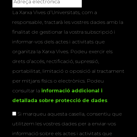
La Xarxa Vives d’Universitats, com a
responsable, tractarà les vostres dades amb la
finalitat de gestionar la vostra subscripció i
informar-vos dels actes i activitats que
organitza la Xarxa Vives. Podeu exercir els
drets d’accés, rectificació, supressió,
portabilitat, limitació o oposició al tractament
per mitjans físics o electrònics. Podeu
consultar la
informació addicional i
detallada sobre protecció de dades
.
Si marqueu aquesta casella, consentiu que
utilitzem les vostres dades per a enviar-vos
informació sobre els actes i activitats que