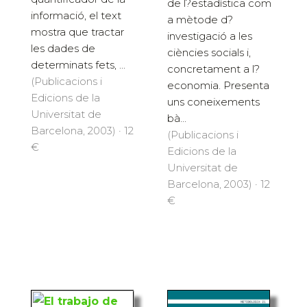
de l?estadística com
informació, el text
a mètode d?
mostra que tractar
investigació a les
les dades de
ciències socials i,
determinats fets, ...
concretament a l?
(Publicacions i
economia. Presenta
Edicions de la
uns coneixements
Universitat de
bà...
Barcelona, 2003) · 12
(Publicacions i
€
Edicions de la
Universitat de
Barcelona, 2003) · 12
€