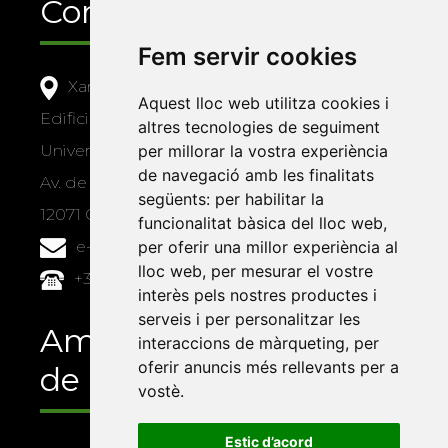
Contacte
Fem servir cookies
Xarxa Vives d'Universitats
Aquest lloc web utilitza cookies i
Edifici Àgora
altres tecnologies de seguiment
per millorar la vostra experiència
Universitat Jaume I, local 10
de navegació amb les finalitats
Av. de Vicent Sos Baynat, s/n
següents:
per habilitar la
12071 Castelló de la Plana
funcionalitat bàsica del lloc web
,
per oferir una millor experiència al
e-buc@vives.org
lloc web
,
per mesurar el vostre
+34 964 72 89 93
interès pels nostres productes i
serveis i per personalitzar les
Amb el suport
interaccions de màrqueting
,
per
oferir anuncis més rellevants per a
de
vostè
.
Estic d’acord