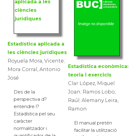
Estadística aplicada a
les ciències jurídiques
Royuela Mora, Vicente;
Estadística econòmica:
Mora Corral, Antonio
teoria i exercicis
José
Clar López, Miquel
Des de la
Joan; Ramos Lobo,
perspectiva d?
Raúl; Alemany Leira,
entendre l?
Ramon
Estadística pel seu
caràcter
El manual pretén
normalitzador i
facilitar la utilització
quantificador de la