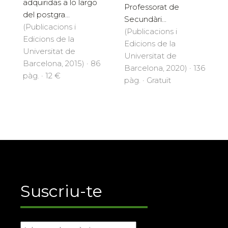
adquiridas a lo largo
Professorat de
del postgra...
Secundàri...
(Publicacions i
(Publicacions i
Edicions de la
Edicions de la
Universitat de
Universitat de
Barcelona, 2015) · 86
Barcelona, 2020) · 136
pàg. · 12 €
pàg. · Gratuït
Suscriu-te