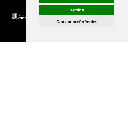
Declino
Canviar preferències
Universitat Abat Oliba CEU
•
Universitat d'Alacant
•
Universitat d'Andorra
•
Universitat Autònoma de
Barcelona
•
Universitat de Barcelona
•
Universitat
CEU Cardenal Herrera
•
Universitat de Girona
•
Universitat de les Illes Balears
•
Universitat
Internacional de Catalunya
•
Universitat Jaume I
•
Universitat de Lleida
•
Universitat Miguel Hernández
d'Elx
•
Universitat Oberta de Catalunya
•
Universitat
de Perpinyà Via Domitia
•
Universitat Politècnica de
Catalunya
•
Universitat Politècnica de València
•