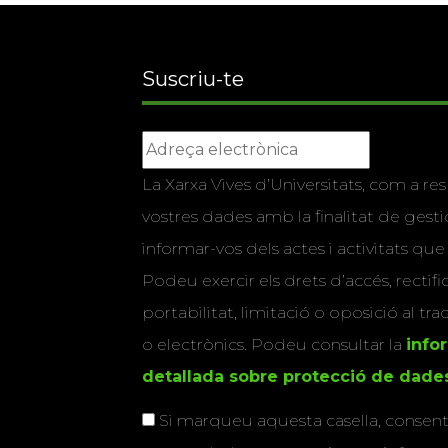
Suscriu-te
La Xarxa Vives d’Universitats, com a res
vostres dades amb la finalitat de gestio
informar-vos dels actes i activitats que
Podeu exercir els drets d’accés, rectifi
portabilitat, limitació o oposició al tr
o electrònics. Podeu consultar la
info
detallada sobre protecció de dade
Si marqueu aquesta casella, consenti