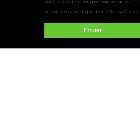
vostres dades per a enviar-vos informac
activitats que organitza la Xarxa Vives.
Universitat Abat Oliba CEU
•
Universitat d'Alacant
•
Herrera
•
Universitat de Girona
•
Universitat de les Ill
Hernández d'Elx
•
Universitat Oberta de Catalunya
•
Universitat Pompeu Fabra
•
Universitat Ramon Llull
•
U