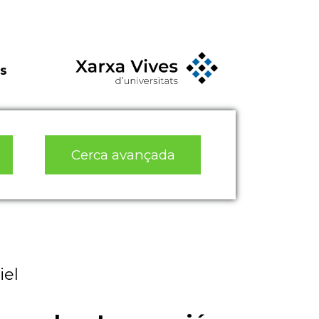
s
Cerca avançada
iel