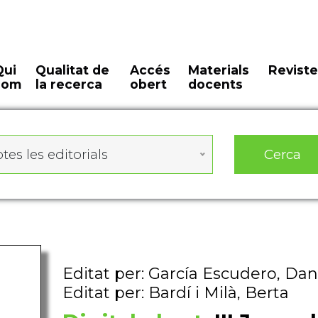
Qui
Qualitat de
Accés
Materials
Reviste
som
la recerca
obert
docents
Cerca
tes les editorials
Editat per: García Escudero, Dan
Editat per: Bardí i Milà, Berta