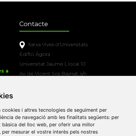
Contacte
Xarxa Vives d'Universitats
Edifici Àgora
Universitat Jaume I, local 10
es a
Av. de Vicent Sos Baynat, s/n
12071 Castelló de la Plana
e-buc@vives.org
kies
+34 964 72 89 93
a cookies i altres tecnologies de seguiment per
riència de navegació amb les finalitats següents:
per
Amb el suport
at bàsica del lloc web
,
per oferir una millor
de
,
per mesurar el vostre interès pels nostres