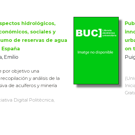
spectos hidrológicos,
Pub
conómicos, sociales y
inn
sumo de reservas de agua
urb
n España
on 
, Emilio
Puig
e por objetivo una
recopilación y análisis de la
(Uni
iva de acuíferos y minería
Inici
Grat
iativa Digital Politècnica,