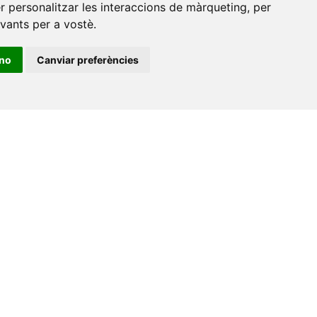
er personalitzar les interaccions de màrqueting
,
per
evants per a vostè
.
ino
Canviar preferències
•
Universitat de Barcelona
•
Universitat CEU Cardenal
itat Jaume I
•
Universitat de Lleida
•
Universitat Miguel
ca de Catalunya
•
Universitat Politècnica de València
•
t de València
•
Universitat de Vic - Universitat Central de
ats