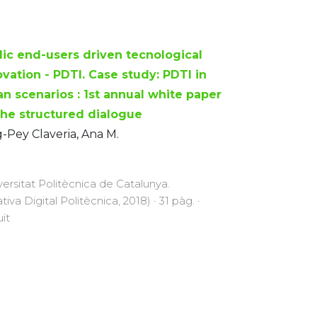
lic end-users driven tecnological
ovation - PDTI. Case study: PDTI in
an scenarios : 1st annual white paper
the structured dialogue
-Pey Claveria, Ana M.
versitat Politècnica de Catalunya.
ativa Digital Politècnica, 2018) · 31 pàg. ·
uït