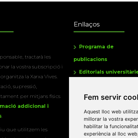
Enllaços
Programa de
ponsable, tractarà les
publicacions
nar la vostra subscripció i
Editorials universitàri
 organitza la Xarxa Vives.
Twitter
cació, supressió,
Fem servir coo
actament per mitjans físics
rmació addicional i
Aquest lloc web utilitz
s
.
millorar la vostra expe
habilitar la funcionalit
u que utilitzem les
experiència al lloc web