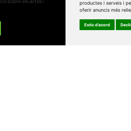
ió sobre els actes i
productes i serveis i p
oferir anuncis més rell
Estic d’acord
Decl
Universitat d'Andorra
•
Universitat Autònoma de Barcelona
es Balears
•
Universitat Internacional de Catalunya
•
Univers
Universitat de Perpinyà Via Domitia
•
Universitat Politècni
niversitat Rovira i Virgili
•
Universitat de Sàsser
•
Universita
Catalunya
Copyright © 2026
-
Xarxa Vives d'Universit