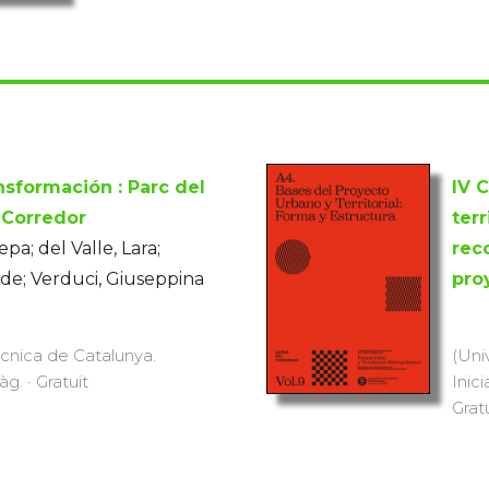
nsformación : Parc del
IV 
 Corredor
ter
a; del Valle, Lara;
rec
de; Verduci, Giuseppina
pro
ècnica de Catalunya.
(Uni
àg. · Gratuït
Inici
Grat