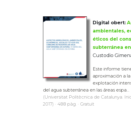
Digital obert:
A
ambientales, e
éticos del con
subterránea e
Custodio Gimena
Este informe tien
aproximación a la 
explotación intens
del agua subterránea en las áreas espa...
(Universitat Politècnica de Catalunya. Inic
2017) · 488 pàg. · Gratuït