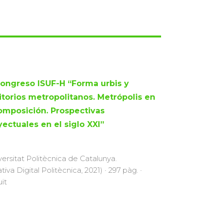
Congreso ISUF-H “Forma urbis y
ritorios metropolitanos. Metrópolis en
omposición. Prospectivas
yectuales en el siglo XXI”
versitat Politècnica de Catalunya.
ativa Digital Politècnica, 2021) · 297 pàg. ·
uït