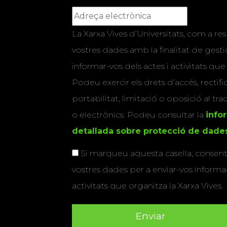
La Xarxa Vives d’Universitats, com a res
vostres dades amb la finalitat de gestio
informar-vos dels actes i activitats que
Podeu exercir els drets d’accés, rectifi
portabilitat, limitació o oposició al tr
o electrònics. Podeu consultar la
info
detallada sobre protecció de dade
Si marqueu aquesta casella, consenti
vostres dades per a enviar-vos informac
activitats que organitza la Xarxa Vives.