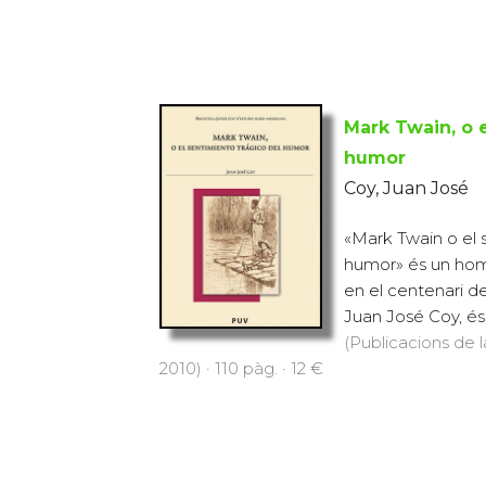
Mark Twain, o e
humor
Coy, Juan José
«Mark Twain o el 
humor» és un home
en el centenari de
Juan José Coy, és 
(Publicacions de l
2010) · 110 pàg. · 12 €