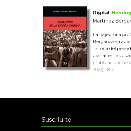
Digital:
Hemingw
Martínez Bergan
La trajectòria pro
Berganza va abas
història del peri
passat en les qual
(Publicacions de l
2021) · 8 €
Suscriu-te