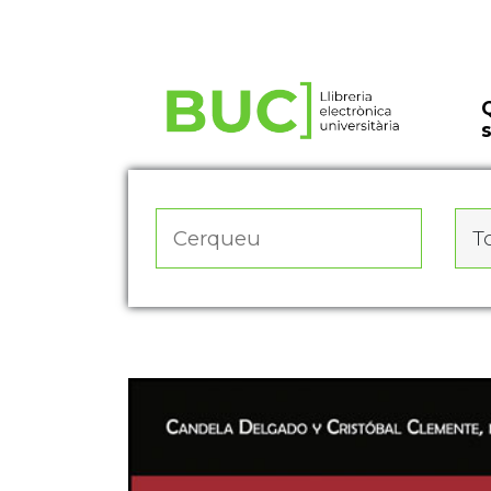
Actualitza les preferències de les cookies
To