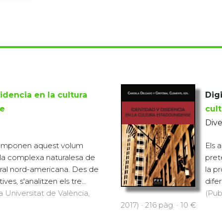
idencia en la cultura
Digi
e
cul
Dive
 componen aquest volum
Els 
r la complexa naturalesa de
pret
ural nord-americana. Des de
la p
ves, s'analitzen els tre...
difer
a Universitat de València,
(Pub
2017) · 216 pàg. · 10 €