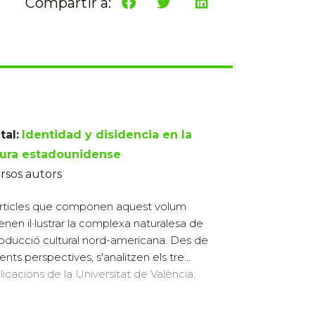
Compartir a:
tal:
Identidad y disidencia en la
tura estadounidense
rsos autors
articles que componen aquest volum
enen il·lustrar la complexa naturalesa de
roducció cultural nord-americana. Des de
ents perspectives, s'analitzen els tre...
licacions de la Universitat de València,