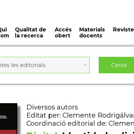
Qui
Qualitat de
Accés
Materials
Reviste
som
la recerca
obert
docents
Cerca
tes les editorials
Diversos autors
Editat per: Clemente Rodrigálvar
Coordinació editorial de: Clemen