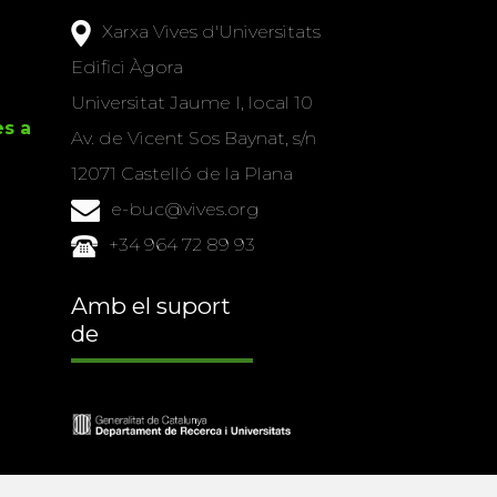
Xarxa Vives d'Universitats
Edifici Àgora
Universitat Jaume I, local 10
es a
Av. de Vicent Sos Baynat, s/n
12071 Castelló de la Plana
e-buc@vives.org
+34 964 72 89 93
Amb el suport
de