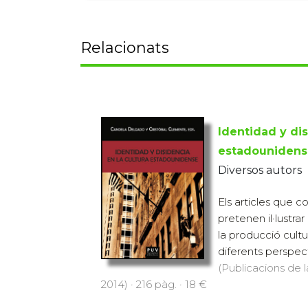
Relacionats
Identidad y dis
estadounidens
Diversos autors
Els articles que
pretenen il·lustra
la producció cult
diferents perspecti
(Publicacions de l
2014) · 216 pàg. · 18 €