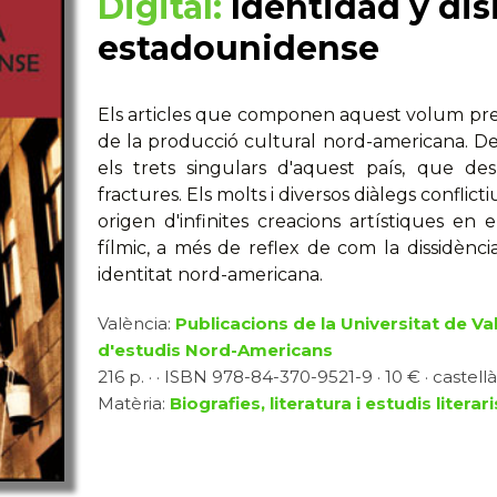
Digital:
Identidad y dis
estadounidense
Els articles que componen aquest volum pret
de la producció cultural nord-americana. Des
els trets singulars d'aquest país, que de
fractures. Els molts i diversos diàlegs conflictiu
origen d'infinites creacions artístiques en el 
fílmic, a més de reflex de com la dissidènci
identitat nord-americana.
València:
Publicacions de la Universitat de Va
d'estudis Nord-Americans
216 p. · · ISBN 978-84-370-9521-9 · 10 € · castellà
Matèria:
Biografies, literatura i estudis literari