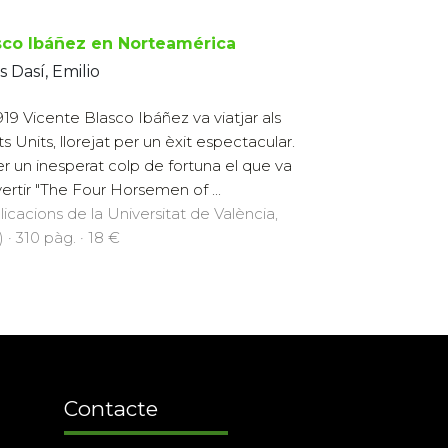
sco Ibáñez en Norteamérica
s Dasí, Emilio
919 Vicente Blasco Ibáñez va viatjar als
ts Units, llorejat per un èxit espectacular.
er un inesperat colp de fortuna el que va
ertir "The Four Horsemen of ...
licacions de la Universitat de València,
 · 310 pàg. · 18 €
Contacte