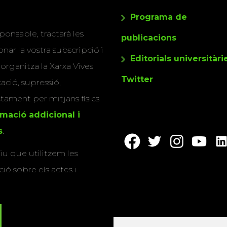
Programa de
ponsable, tractarà les
publicacions
nar la vostra subscripció i
Editorials universitàri
 organitza la Xarxa Vives.
Twitter
cació, supressió,
actament per mitjans físics
rmació addicional i
s
.
u que utilitzem les
ió sobre els actes i