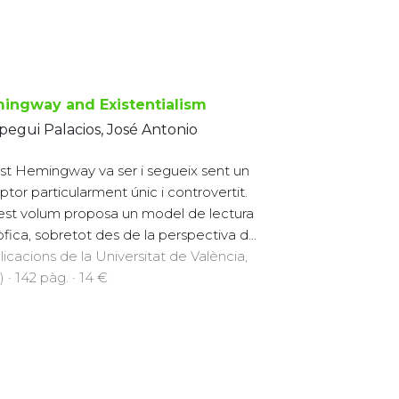
ingway and Existentialism
egui Palacios, José Antonio
st Hemingway va ser i segueix sent un
iptor particularment únic i controvertit.
st volum proposa un model de lectura
sòfica, sobretot des de la perspectiva d...
licacions de la Universitat de València,
 · 142 pàg. · 14 €