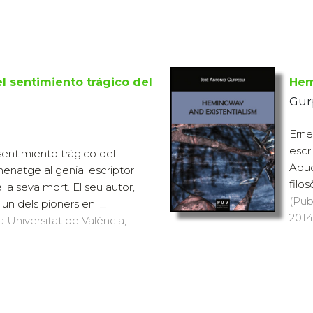
l sentimiento trágico del
Hem
Gurp
Erne
escr
sentimiento trágico del
Aque
natge al genial escriptor
filo
 la seva mort. El seu autor,
(Pub
un dels pioners en l...
2014)
a Universitat de València,