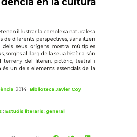
idencia en la cultura
enen il·lustrar la complexa naturalesa
 de diferents perspectives, s'analitzen
s dels seus orígens mostra múltiples
s, sorgits al llarg de la seua història, són
terreny del literari, pictòric, teatral i
a és un dels elements essencials de la
lència
, 2014 ·
Biblioteca Javier Coy
s
:
Estudis literaris: general