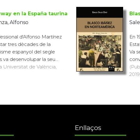
ay en la España taurina
Bla
za, Alfonso
Sale
fessional d'Alfonso Martínez
En 1
tar tres dècades de la
Esta
odisme espanyol del segle
Va s
s va desenvolupar la seu...
conv
a Universitat de València,
(Pub
2019)
Enllaços