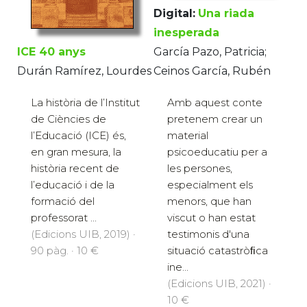
Digital:
Una riada
inesperada
ICE 40 anys
García Pazo, Patricia;
Durán Ramírez, Lourdes
Ceinos García, Rubén
La història de l’Institut
Amb aquest conte
de Ciències de
pretenem crear un
l’Educació (ICE) és,
material
en gran mesura, la
psicoeducatiu per a
història recent de
les persones,
l’educació i de la
especialment els
formació del
menors, que han
professorat ...
viscut o han estat
(Edicions UIB, 2019) ·
testimonis d'una
90 pàg. · 10 €
situació catastròﬁca
ine...
(Edicions UIB, 2021) ·
10 €