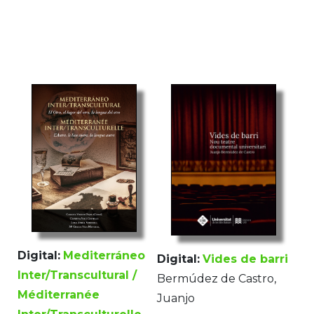
Digital:
Mediterráneo
Digital:
Vides de barri
Inter/Transcultural /
Bermúdez de Castro,
Méditerranée
Juanjo