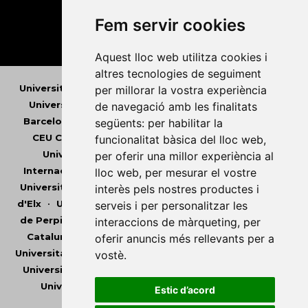
Fem servir cookies
Aquest lloc web utilitza cookies i
altres tecnologies de seguiment
Universitat Abat Oliba CEU
•
Universitat d'Alacant
•
per millorar la vostra experiència
Universitat d'Andorra
•
Universitat Autònoma de
de navegació amb les finalitats
Barcelona
•
Universitat de Barcelona
•
Universitat
següents:
per habilitar la
CEU Cardenal Herrera
•
Universitat de Girona
•
funcionalitat bàsica del lloc web
,
Universitat de les Illes Balears
•
Universitat
per oferir una millor experiència al
Internacional de Catalunya
•
Universitat Jaume I
•
lloc web
,
per mesurar el vostre
Universitat de Lleida
•
Universitat Miguel Hernández
interès pels nostres productes i
d'Elx
•
Universitat Oberta de Catalunya
•
Universitat
serveis i per personalitzar les
de Perpinyà Via Domitia
•
Universitat Politècnica de
interaccions de màrqueting
,
per
Catalunya
•
Universitat Politècnica de València
•
oferir anuncis més rellevants per a
Universitat Pompeu Fabra
•
Universitat Ramon Llull
•
vostè
.
Universitat Rovira i Virgili
•
Universitat de Sàsser
•
Universitat de València
•
Universitat de Vic -
Estic d’acord
Universitat Central de Catalunya