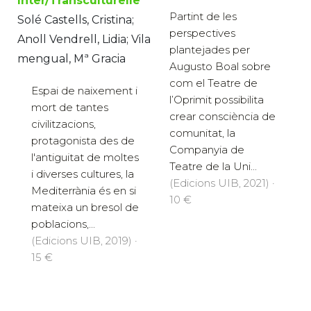
Inter/Transculturelle
Partint de les
Solé Castells, Cristina;
perspectives
Anoll Vendrell, Lidia; Vila
plantejades per
mengual, Mª Gracia
Augusto Boal sobre
com el Teatre de
Espai de naixement i
l’Oprimit possibilita
mort de tantes
crear consciència de
civilitzacions,
comunitat, la
protagonista des de
Companyia de
l'antiguitat de moltes
Teatre de la Uni...
i diverses cultures, la
(Edicions UIB, 2021) ·
Mediterrània és en si
10 €
mateixa un bresol de
poblacions,...
(Edicions UIB, 2019) ·
15 €