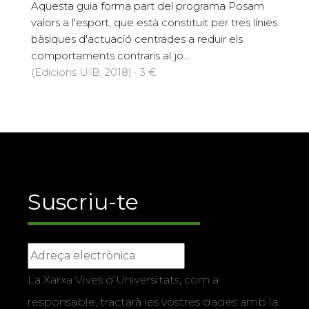
Aquesta guia forma part del programa Posam
valors a l'esport, que està constituït per tres línies
bàsiques d'actuació centrades a reduir els
comportaments contraris al jo...
(Edicions UIB, 2018) · 3 €
Suscriu-te
La Xarxa Vives d’Universitats, com a
responsable, tractarà les vostres dades amb la