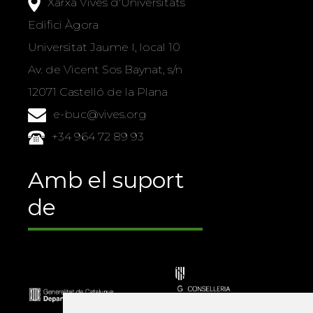
Xarxa Vives d'Universitats
Edifici Àgora
Universitat Jaume I, local 10
Av. de Vicent Sos Baynat, s/n
12071 Castelló de la Plana
e-buc@vives.org
+34 964 72 89 93
Amb el suport
de