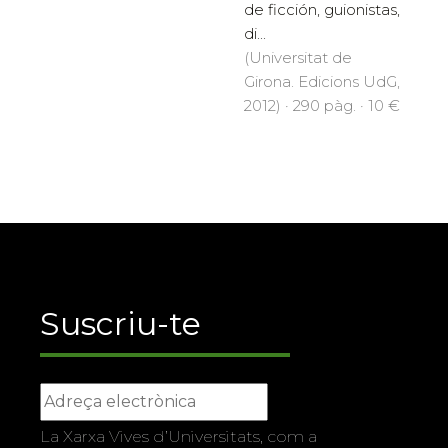
de ficción, guionistas,
di...
(Universitat de
Girona. Edicions UdG,
2012) · 290 pàg. · 10 €
Suscriu-te
La Xarxa Vives d’Universitats, com a