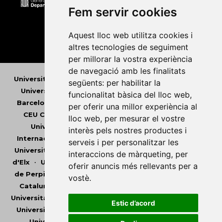
Fem servir cookies
Aquest lloc web utilitza cookies i
altres tecnologies de seguiment
per millorar la vostra experiència
de navegació amb les finalitats
Universitat Abat Oliba CEU
•
Universitat d'Alacant
•
següents:
per habilitar la
Universitat d'Andorra
•
Universitat Autònoma de
funcionalitat bàsica del lloc web
,
Barcelona
•
Universitat de Barcelona
•
Universitat
per oferir una millor experiència al
CEU Cardenal Herrera
•
Universitat de Girona
•
lloc web
,
per mesurar el vostre
Universitat de les Illes Balears
•
Universitat
interès pels nostres productes i
Internacional de Catalunya
•
Universitat Jaume I
•
serveis i per personalitzar les
Universitat de Lleida
•
Universitat Miguel Hernández
interaccions de màrqueting
,
per
d'Elx
•
Universitat Oberta de Catalunya
•
Universitat
oferir anuncis més rellevants per a
de Perpinyà Via Domitia
•
Universitat Politècnica de
vostè
.
Catalunya
•
Universitat Politècnica de València
•
Universitat Pompeu Fabra
•
Universitat Ramon Llull
•
Estic d’acord
Universitat Rovira i Virgili
•
Universitat de Sàsser
•
Universitat de València
•
Universitat de Vic -