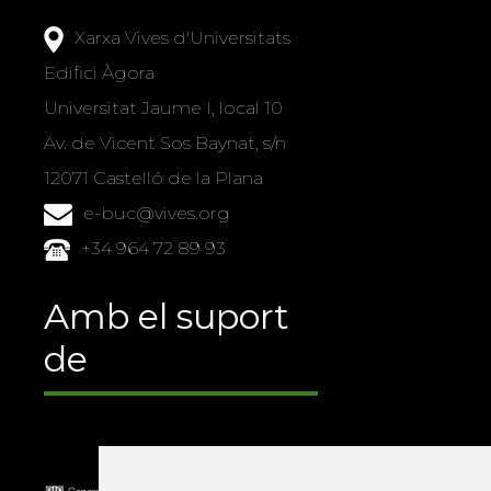
Xarxa Vives d'Universitats
Edifici Àgora
Universitat Jaume I, local 10
Av. de Vicent Sos Baynat, s/n
12071 Castelló de la Plana
e-buc@vives.org
+34 964 72 89 93
Amb el suport
de