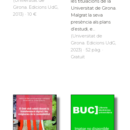
(Universitat de
les titulacions de la
Girona. Edicions UdG,
Universitat de Girona.
2013) · 10 €
Malgrat la seva
presència als plans
d’estudi, e...
(Universitat de
Girona. Edicions UdG,
2023) · 52 pàg. ·
Gratuït