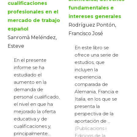
cualificaciones
fundamentales e
profesionales en el
intereses generales
mercado de trabajo
Rodríguez Pontón,
español
Francisco José
Sanromà Meléndez,
Esteve
En este libro se
ofrece una serie de
En el presente
estudios, que
informe se ha
incluyen la
estudiado el
experiencia
aumento en la
comparada de
demanda de
Alemania, Francia e
personal cualificado,
Italia, en los que se
el nivel en que ha
presenta la
mejorado la oferta
perspectiva de la
educativa y de
aportación de ...
cualificaciones y,
(Publicacions i
principalmente...
Edicions de la