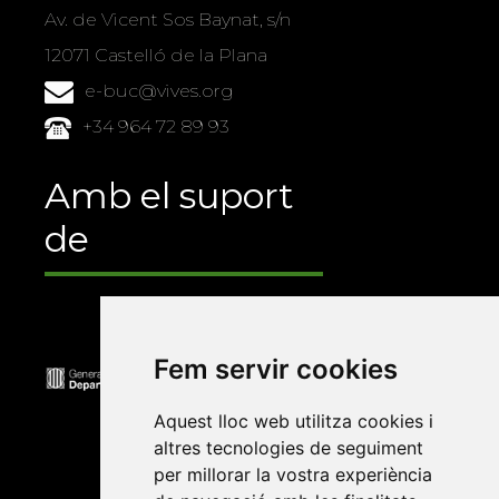
Av. de Vicent Sos Baynat, s/n
12071 Castelló de la Plana
e-buc@vives.org
+34 964 72 89 93
Amb el suport
de
Fem servir cookies
Aquest lloc web utilitza cookies i
altres tecnologies de seguiment
per millorar la vostra experiència