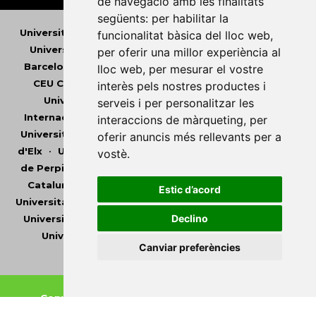
de navegació amb les finalitats
següents:
per habilitar la
Universitat Abat Oliba CEU
•
Universitat d'Alacant
•
funcionalitat bàsica del lloc web
,
Universitat d'Andorra
•
Universitat Autònoma de
per oferir una millor experiència al
Barcelona
•
Universitat de Barcelona
•
Universitat
lloc web
,
per mesurar el vostre
CEU Cardenal Herrera
•
Universitat de Girona
•
interès pels nostres productes i
Universitat de les Illes Balears
•
Universitat
serveis i per personalitzar les
Internacional de Catalunya
•
Universitat Jaume I
•
interaccions de màrqueting
,
per
Universitat de Lleida
•
Universitat Miguel Hernández
oferir anuncis més rellevants per a
d'Elx
•
Universitat Oberta de Catalunya
•
Universitat
vostè
.
de Perpinyà Via Domitia
•
Universitat Politècnica de
Catalunya
•
Universitat Politècnica de València
•
Estic d’acord
Universitat Pompeu Fabra
•
Universitat Ramon Llull
•
Declino
Universitat Rovira i Virgili
•
Universitat de Sàsser
•
Universitat de València
•
Universitat de Vic -
Canviar preferències
Universitat Central de Catalunya
Copyright © 2026
-
Xarxa Vives d'Universitats