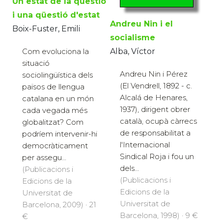
Un estat de la qüestió
i una qüestió d'estat
Andreu Nin i el
Boix-Fuster, Emili
socialisme
Com evoluciona la
Alba, Víctor
situació
Andreu Nin i Pérez
sociolingüística dels
(El Vendrell, 1892 - c.
països de llengua
Alcalá de Henares,
catalana en un món
1937), dirigent obrer
cada vegada més
català, ocupà càrrecs
globalitzat? Com
de responsabilitat a
podríem intervenir-hi
l'Internacional
democràticament
Sindical Roja i fou un
per assegu...
dels...
(Publicacions i
(Publicacions i
Edicions de la
Edicions de la
Universitat de
Universitat de
Barcelona, 2009) · 21
Barcelona, 1998) · 9 €
€