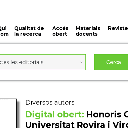
Qui
Qualitat de
Accés
Materials
Reviste
som
la recerca
obert
docents
Cerca
tes les editorials
Diversos autors
Digital obert:
Honoris C
Universitat Rovira i Virg