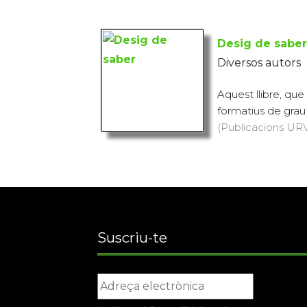
Desig de saber
Diversos autors
Aquest llibre, que
formatius de grau s
(Publicacions URV,
Suscriu-te