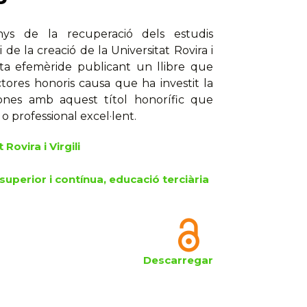
s de la recuperació dels estudis
i de la creació de la Universitat Rovira i
sta efemèride publicant un llibre que
ctores honoris causa que ha investit la
rsones amb aquest títol honorífic que
o professional excel·lent.
 Rovira i Virgili
superior i contínua, educació terciària
Descarregar