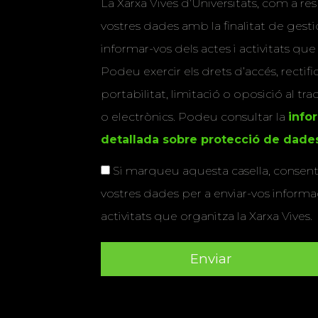
La Xarxa Vives d’Universitats, com a res
vostres dades amb la finalitat de gestio
informar-vos dels actes i activitats que
Podeu exercir els drets d’accés, rectifi
portabilitat, limitació o oposició al tr
o electrònics. Podeu consultar la
info
detallada sobre protecció de dade
Si marqueu aquesta casella, consenti
vostres dades per a enviar-vos informac
activitats que organitza la Xarxa Vives.