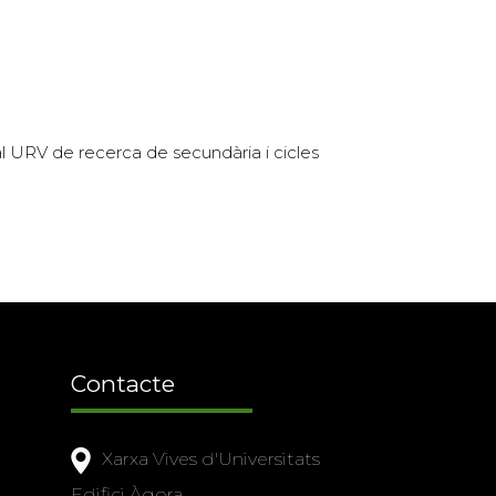
ial URV de recerca de secundària i cicles
Contacte
Xarxa Vives d'Universitats
Edifici Àgora