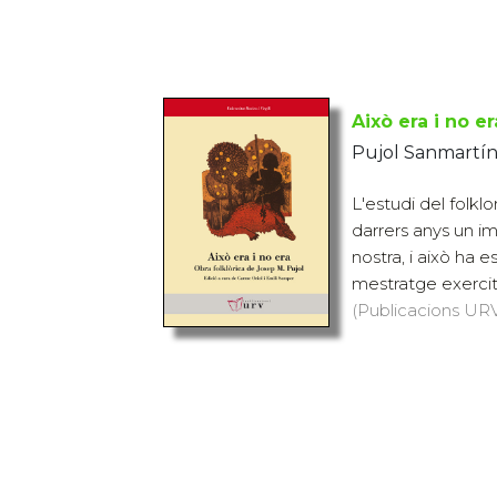
Això era i no er
Pujol Sanmartín
L'estudi del folkl
darrers anys un i
nostra, i això ha 
mestratge exercit 
(Publicacions URV,