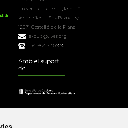
Universitat Jaume I, local 10
es a
Av. de Vicent Sos Baynat, s/n
12071 Castelló de la Plana
e-buc@vives.org
+34 964 72 89 93
Amb el suport
de
kies