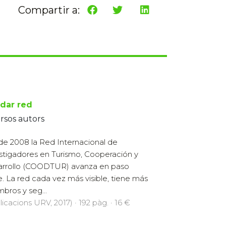
Compartir a:
dar red
rsos autors
e 2008 la Red Internacional de
stigadores en Turismo, Cooperación y
rrollo (COODTUR) avanza en paso
e. La red cada vez más visible, tiene más
bros y seg...
licacions URV, 2017) · 192 pàg. · 16 €