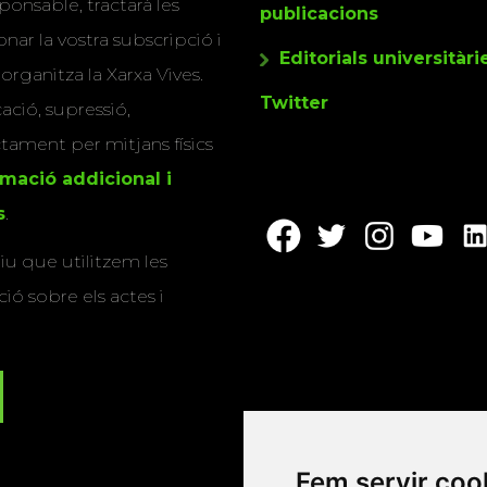
ponsable, tractarà les
publicacions
nar la vostra subscripció i
Editorials universitàri
 organitza la Xarxa Vives.
Twitter
cació, supressió,
actament per mitjans físics
rmació addicional i
s
.
u que utilitzem les
ió sobre els actes i
Fem servir coo