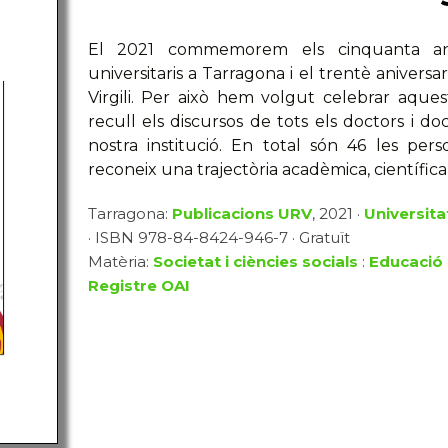
El 2021 commemorem els cinquanta any
universitaris a Tarragona i el trentè aniversar
Virgili. Per això hem volgut celebrar aque
recull els discursos de tots els doctors i do
nostra institució. En total són 46 les pe
reconeix una trajectòria acadèmica, científica 
Tarragona:
Publicacions URV
, 2021 ·
Universitat
· ISBN 978-84-8424-946-7 · Gratuït
Matèria:
Societat i ciències socials
:
Educació 
Registre OAI