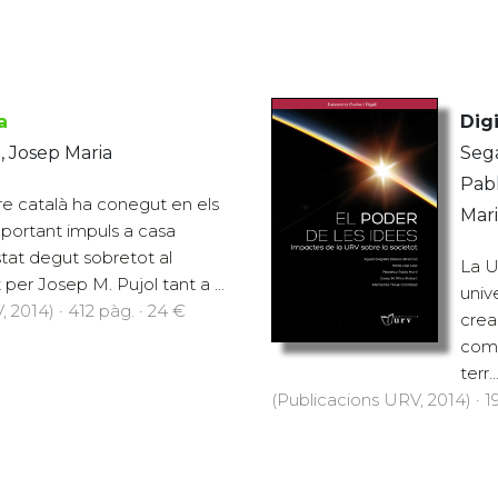
a
Digi
, Josep Maria
Sega
Pabl
ore català ha conegut en els
Mari
mportant impuls a casa
estat degut sobretot al
La Un
per Josep M. Pujol tant a ...
univ
 2014) · 412 pàg. · 24 €
crea
comp
terr..
(Publicacions URV, 2014) · 19