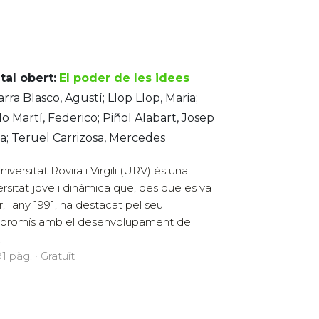
tal obert:
El poder de les idees
rra Blasco, Agustí; Llop Llop, Maria;
o Martí, Federico; Piñol Alabart, Josep
a; Teruel Carrizosa, Mercedes
iversitat Rovira i Virgili (URV) és una
ersitat jove i dinàmica que, des que es va
r, l'any 1991, ha destacat pel seu
romís amb el desenvolupament del
.
1 pàg. · Gratuït