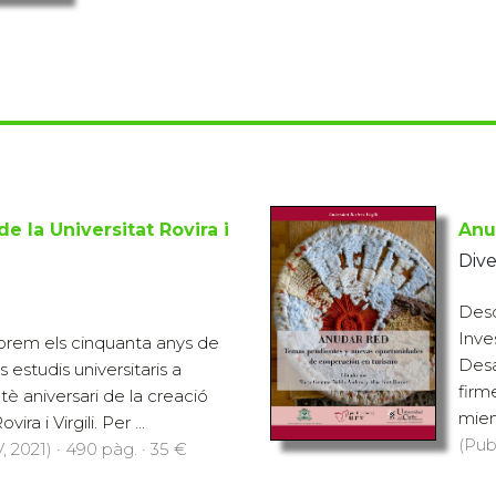
e la Universitat Rovira i
Anu
Dive
Desd
Inve
rem els cinquanta anys de
Desa
 estudis universitaris a
firm
ntè aniversari de la creació
miem
ira i Virgili. Per ...
(Pub
 2021) · 490 pàg. · 35 €