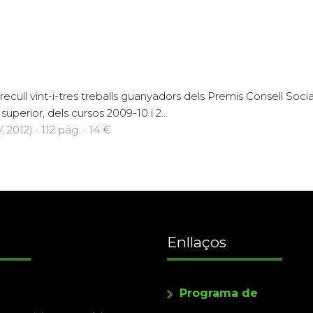
 recull vint-i-tres treballs guanyadors dels Premis Consell Soc
uperior, dels cursos 2009-10 i 2...
 2012) · 112 pàg. · 14 €
Enllaços
Programa de