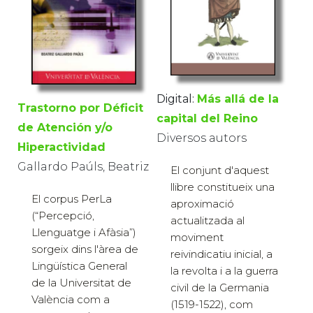
Digital:
Más allá de la
Trastorno por Déficit
capital del Reino
de Atención y/o
Diversos autors
Hiperactividad
Gallardo Paúls, Beatriz
El conjunt d'aquest
llibre constitueix una
El corpus PerLa
aproximació
(“Percepció,
actualitzada al
Llenguatge i Afàsia”)
moviment
sorgeix dins l'àrea de
reivindicatiu inicial, a
Lingüística General
la revolta i a la guerra
de la Universitat de
civil de la Germania
València com a
(1519-1522), com