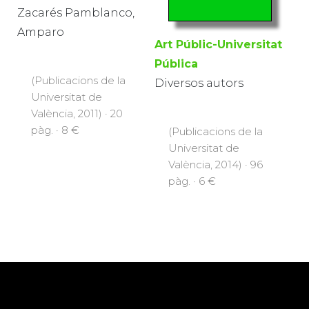
Zacarés Pamblanco,
Amparo
Art Públic-Universitat
Pública
(Publicacions de la
Diversos autors
Universitat de
València, 2011) · 20
pàg. · 8 €
(Publicacions de la
Universitat de
València, 2014) · 96
pàg. · 6 €