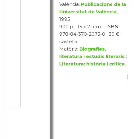
València:
Publicacions de la
Universitat de València
,
1995
900 p. · 15 x 21 cm · · ISBN
978-84-370-2073-0 · 30 € ·
castellà
Matèria:
Biografies,
literatura i estudis literaris
:
Literatura: història i crítica