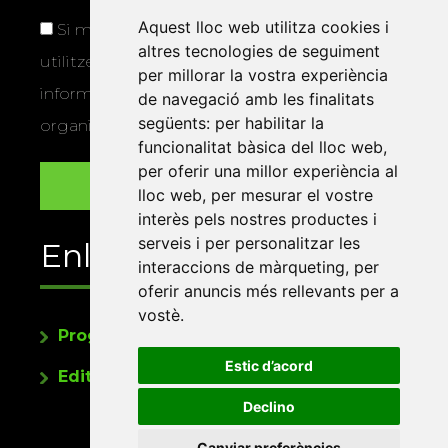
Aquest lloc web utilitza cookies i
Si marqueu aquesta casella, consentiu que
altres tecnologies de seguiment
utilitzem les vostres dades per a enviar-vos
per millorar la vostra experiència
informació sobre els actes i activitats que
de navegació amb les finalitats
següents:
per habilitar la
organitza la Xarxa Vives.
funcionalitat bàsica del lloc web
,
per oferir una millor experiència al
lloc web
,
per mesurar el vostre
interès pels nostres productes i
serveis i per personalitzar les
Enllaços
interaccions de màrqueting
,
per
oferir anuncis més rellevants per a
vostè
.
Programa de publicacions
Estic d’acord
Editorials universitàries a Twitter
Declino
Canviar preferències