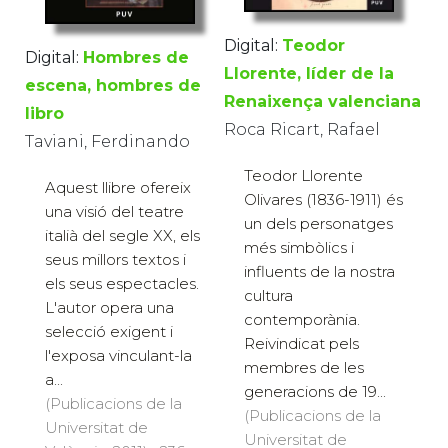
Digital:
Teodor
Digital:
Hombres de
Llorente, líder de la
escena, hombres de
Renaixença valenciana
libro
Roca Ricart, Rafael
Taviani, Ferdinando
Teodor Llorente
Aquest llibre ofereix
Olivares (1836-1911) és
una visió del teatre
un dels personatges
italià del segle XX, els
més simbòlics i
seus millors textos i
influents de la nostra
els seus espectacles.
cultura
L'autor opera una
contemporània.
selecció exigent i
Reivindicat pels
l'exposa vinculant-la
membres de les
a...
generacions de 19...
(Publicacions de la
(Publicacions de la
Universitat de
Universitat de