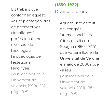
(1850-1922)
Els treballs que
Diversos autors
conformen aquest
volum plantegen, des
Aquest llibre és fruit
de perspectives
del congrés
científiques i
internacional "Les
professionals molt
élites in Italia e in
diverses -de
Spagna (1850-1922)",
l'ecologia a
que va tenir lloc en la
l'arqueologia, de
Universitat de Verona
l'estètica a
el març de 2006 i que
l'enginyeri...
va reu...
(Publicacions de la
(Publicacions de la
Universitat de
Universitat de
València, 1999) · 152
València, 2011) · 264
pàg. · 9 €
pàg. · 9 €