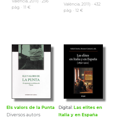
València, 2011) · 236
València, 2011) · 432
pàg. · 11 €
pàg. · 12 €
Els valors de la Punta
Digital:
Las elites en
Diversos autors
Italia y en España