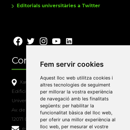
Editorials universitàries a Twitter
Contacte
Fem servir cookies
Aquest lloc web utilitza cookies i
Xarxa Vives d'Universitats
altres tecnologies de seguiment
Edifici Àgora
per millorar la vostra experiència
de navegació amb les finalitats
Universitat Jaume I, local 10
següents:
per habilitar la
Av. de Vicent Sos Baynat, s/n
funcionalitat bàsica del lloc web
,
12071 Castelló de la Plana
per oferir una millor experiència al
lloc web
,
per mesurar el vostre
e-buc@vives.org