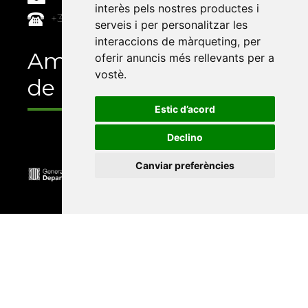
interès pels nostres productes i
+34 964 72 89 93
serveis i per personalitzar les
interaccions de màrqueting
,
per
Amb el suport
oferir anuncis més rellevants per a
vostè
.
de
Estic d’acord
Declino
Canviar preferències
Universitat Abat Oliba CEU
•
Universitat d'Alacant
•
Universitat d'Andorra
•
Universitat Autònoma de