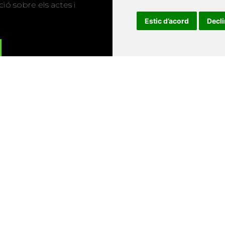
ió sobre els actes i
Estic d’acord
Decl
Universitat d'Andorra
•
Universitat Autònoma de Barcelona
es Balears
•
Universitat Internacional de Catalunya
•
Univers
Universitat de Perpinyà Via Domitia
•
Universitat Politècni
niversitat Rovira i Virgili
•
Universitat de Sàsser
•
Universita
Catalunya
Copyright © 2026
-
Xarxa Vives d'Universit