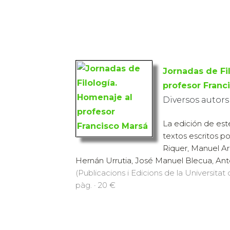
Jornadas de Fi
profesor Franc
Diversos autors
La edición de est
textos escritos p
Riquer, Manuel Ar
Hernán Urrutia, José Manuel Blecua, Anto
(Publicacions i Edicions de la Universitat
pàg. · 20 €