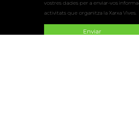
vostres dades per a enviar-vos informac
activitats que organitza la Xarxa Vives.
Universitat Abat Oliba CEU
•
Universitat d'Alacant
•
Herrera
•
Universitat de Girona
•
Universitat de les Ill
Hernández d'Elx
•
Universitat Oberta de Catalunya
•
Universitat Pompeu Fabra
•
Universitat Ramon Llull
•
U