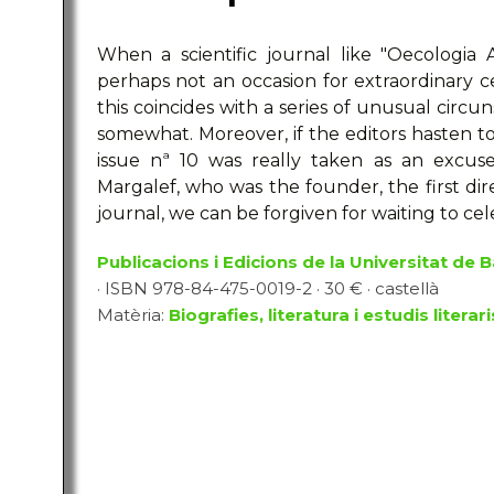
When a scientific journal like "Oecologia Aq
perhaps not an occasion for extraordinary ce
this coincides with a series of unusual circ
somewhat. Moreover, if the editors hasten to
issue nª 10 was really taken as an excus
Margalef, who was the founder, the first dir
journal, we can be forgiven for waiting to cel
Publicacions i Edicions de la Universitat de 
· ISBN 978-84-475-0019-2 · 30 € · castellà
Matèria:
Biografies, literatura i estudis literari