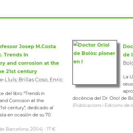
fessor Josep M.Costa
Doct
. Trends in
de 
ry and corrosion at the
Boló
he 21st century
La U
e-Lluís; Brillas Coso, Enric
seus
aprof
 del libro "Trends in
docència del Dr. Oriol de Bo
and Corrosion at the
(Publicacions i Edicions de 
1st century", dedicado al
sta en ocasión de su 70
 de Barcelona, 2004) · 17 €