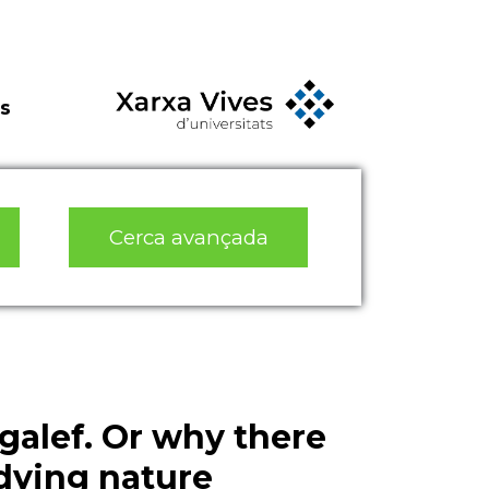
s
Cerca avançada
alef. Or why there
udying nature