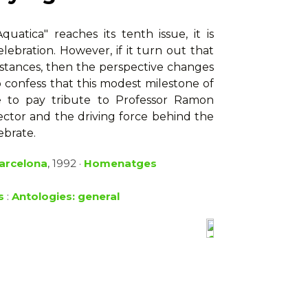
uatica" reaches its tenth issue, it is
lebration. However, if it turn out that
unstances, then the perspective changes
 confess that this modest milestone of
e to pay tribute to Professor Ramon
ector and the driving force behind the
ebrate.
Barcelona
, 1992 ·
Homenatges
s
:
Antologies: general