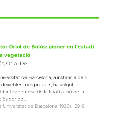
or Oriol de Bolòs: pioner en l'estudi
la vegetació
s, Oriol De
niversitat de Barcelona, a instància dels
 deixebles més propers, ha volgut
itar l'avinentesa de la finalització de la
lòs per de...
la Universitat de Barcelona, 1998) · 29 €