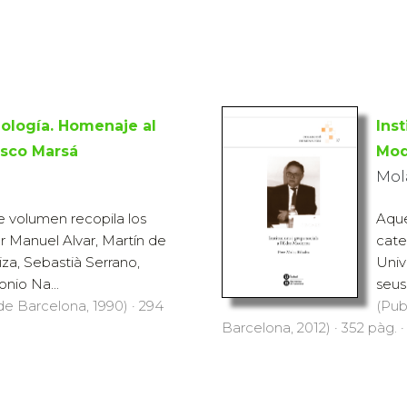
lología. Homenaje al
Inst
isco Marsá
Mod
Mola
e volumen recopila los
Aque
or Manuel Alvar, Martín de
cate
iza, Sebastià Serrano,
Univ
nio Na...
seus
 de Barcelona, 1990) · 294
(Pub
Barcelona, 2012) · 352 pàg. ·