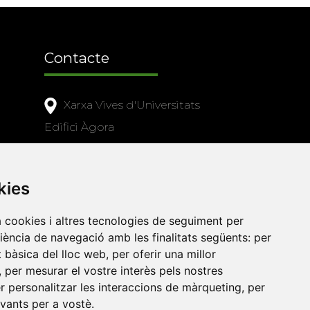
Contacte
Xarxa Vives d'Universitats
Edifici Àgora
Universitat Jaume I, local 10
es a
Av. de Vicent Sos Baynat, s/n
kies
12071 Castelló de la Plana
e-buc@vives.org
a cookies i altres tecnologies de seguiment per
riència de navegació amb les finalitats següents:
per
+34 964 72 89 93
at bàsica del lloc web
,
per oferir una millor
,
per mesurar el vostre interès pels nostres
Amb el suport
er personalitzar les interaccions de màrqueting
,
per
de
evants per a vostè
.