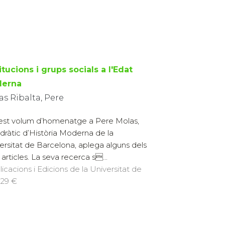
itucions i grups socials a l'Edat
erna
s Ribalta, Pere
st volum d’homenatge a Pere Molas,
dràtic d’Història Moderna de la
ersitat de Barcelona, aplega alguns dels
 articles. La seva recerca s...
licacions i Edicions de la Universitat de
 29 €