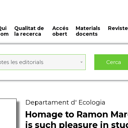
Qui
Qualitat de
Accés
Materials
Reviste
som
la recerca
obert
docents
Cerca
tes les editorials
Departament d' Ecologia
Homage to Ramon Marg
is such pleasure in st