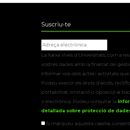
Suscriu-te
La Xarxa Vives d’Universitats, com a res
vostres dades amb la finalitat de gestio
informar-vos dels actes i activitats que
Podeu exercir els drets d’accés, rectifi
portabilitat, limitació o oposició al tr
o electrònics. Podeu consultar la
info
detallada sobre protecció de dade
Si marqueu aquesta casella, consenti