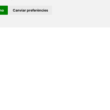
ino
Canviar preferències
•
Universitat de Barcelona
•
Universitat CEU Cardenal
itat Jaume I
•
Universitat de Lleida
•
Universitat Miguel
ca de Catalunya
•
Universitat Politècnica de València
•
t de València
•
Universitat de Vic - Universitat Central de
ats