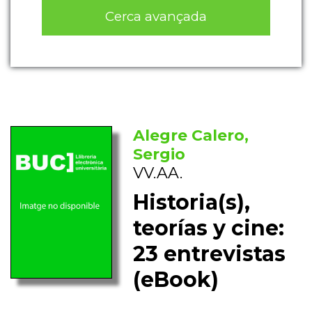
Cerca avançada
Alegre Calero,
Sergio
VV.AA.
Historia(s),
teorías y cine:
23 entrevistas
(eBook)