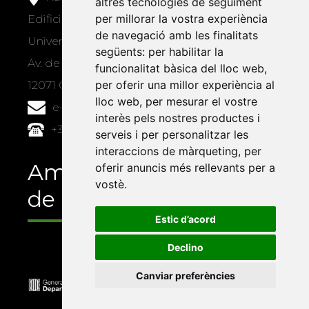
altres tecnologies de seguiment
per millorar la vostra experiència
Edifici Àgora
de navegació amb les finalitats
Universitat Jaume I, local 10
següents:
per habilitar la
Av. de Vicent Sos Baynat, s/n
funcionalitat bàsica del lloc web
,
per oferir una millor experiència al
12071 Castelló de la Plana
lloc web
,
per mesurar el vostre
e-buc@vives.org
interès pels nostres productes i
+34 964 72 89 93
serveis i per personalitzar les
interaccions de màrqueting
,
per
Amb el suport
oferir anuncis més rellevants per a
vostè
.
de
Estic d’acord
Declino
Canviar preferències