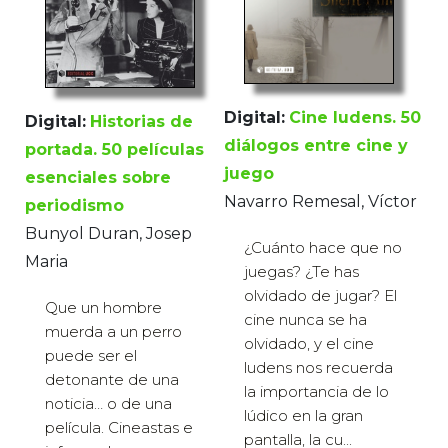
Digital:
Cine ludens. 50
Digital:
Historias de
diálogos entre cine y
portada. 50 películas
juego
esenciales sobre
Navarro Remesal, Víctor
periodismo
Bunyol Duran, Josep
¿Cuánto hace que no
Maria
juegas? ¿Te has
olvidado de jugar? El
Que un hombre
cine nunca se ha
muerda a un perro
olvidado, y el cine
puede ser el
ludens nos recuerda
detonante de una
la importancia de lo
noticia… o de una
lúdico en la gran
película. Cineastas e
pantalla, la cu...