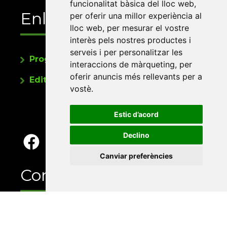
funcionalitat bàsica del lloc web
,
Enllaços
per oferir una millor experiència al
lloc web
,
per mesurar el vostre
interès pels nostres productes i
serveis i per personalitzar les
Programa de publicacions
interaccions de màrqueting
,
per
oferir anuncis més rellevants per a
Editorials universitàries a Twitter
vostè
.
Estic d’acord
Declino
Canviar preferències
Contacte
Xarxa Vives d'Universitats