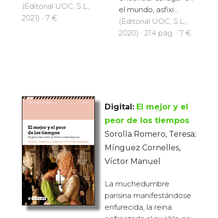
(Editorial UOC, S.L.,
el mundo, asfixi...
2021) · 7 €
(Editorial UOC, S.L.,
2020) · 214 pàg. · 7 €
Digital:
El mejor y el
peor de los tiempos
Sorolla Romero, Teresa;
Mínguez Cornelles,
Víctor Manuel
La muchedumbre
parisina manifestándose
enfurecida, la reina