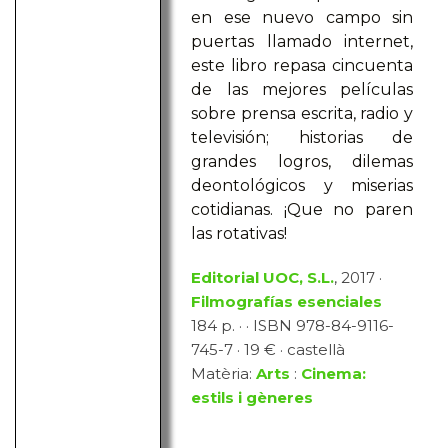
en ese nuevo campo sin
puertas llamado internet,
este libro repasa cincuenta
de las mejores películas
sobre prensa escrita, radio y
televisión; historias de
grandes logros, dilemas
deontológicos y miserias
cotidianas. ¡Que no paren
las rotativas!
Editorial UOC, S.L.
, 2017 ·
Filmografías esenciales
184 p. · · ISBN 978-84-9116-
745-7 · 19 € · castellà
Matèria:
Arts
:
Cinema:
estils i gèneres