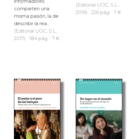
informadores
(Editorial UOC, S.L.,
comparten una
2019) · 226 pàg. · 7 €
misma pasión, la de
describir la rea...
(Editorial UOC, S.L.,
2017) · 184 pàg. · 7 €