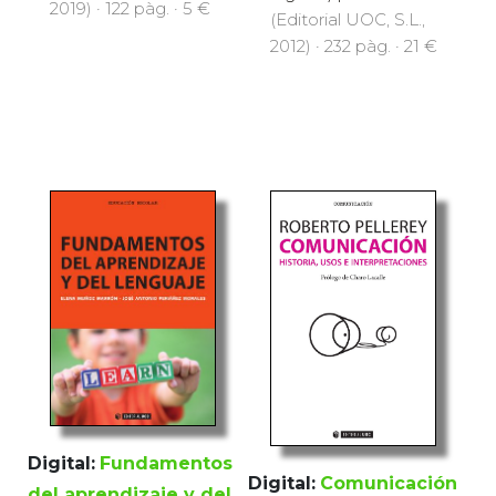
2019) · 122 pàg. · 5 €
(Editorial UOC, S.L.,
2012) · 232 pàg. · 21 €
Digital:
Fundamentos
Digital:
Comunicación
del aprendizaje y del