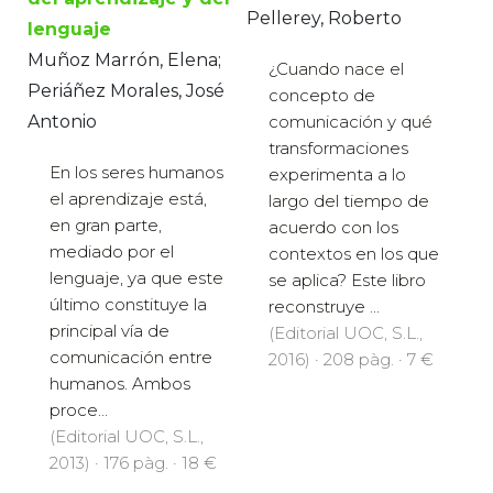
Pellerey, Roberto
lenguaje
Muñoz Marrón, Elena;
¿Cuando nace el
Periáñez Morales, José
concepto de
Antonio
comunicación y qué
transformaciones
En los seres humanos
experimenta a lo
el aprendizaje está,
largo del tiempo de
en gran parte,
acuerdo con los
mediado por el
contextos en los que
lenguaje, ya que este
se aplica? Este libro
último constituye la
reconstruye ...
principal vía de
(Editorial UOC, S.L.,
comunicación entre
2016) · 208 pàg. · 7 €
humanos. Ambos
proce...
(Editorial UOC, S.L.,
2013) · 176 pàg. · 18 €