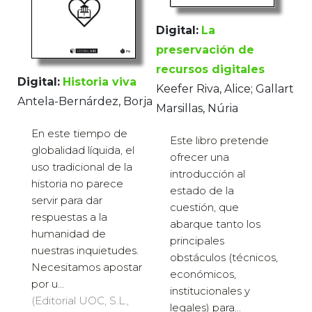
Digital:
La
preservación de
recursos digitales
Digital:
Historia viva
Keefer Riva, Alice; Gallart
Antela-Bernárdez, Borja
Marsillas, Núria
En este tiempo de
Este libro pretende
globalidad líquida, el
ofrecer una
uso tradicional de la
introducción al
historia no parece
estado de la
servir para dar
cuestión, que
respuestas a la
abarque tanto los
humanidad de
principales
nuestras inquietudes.
obstáculos (técnicos,
Necesitamos apostar
económicos,
por u...
institucionales y
(Editorial UOC, S.L.,
legales) para...