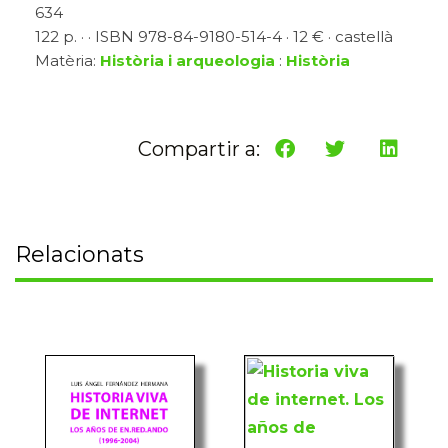
634
122 p. · · ISBN 978-84-9180-514-4 · 12 € · castellà
Matèria:
Història i arqueologia
:
Història
Compartir a:
Relacionats