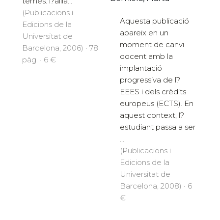
temes: l?aïlla...
(Publicacions i
Aquesta publicació
Edicions de la
apareix en un
Universitat de
moment de canvi
Barcelona, 2006) · 78
docent amb la
pàg. · 6 €
implantació
progressiva de l?
EEES i dels crèdits
europeus (ECTS). En
aquest context, l?
estudiant passa a ser
...
(Publicacions i
Edicions de la
Universitat de
Barcelona, 2008) · 6
€