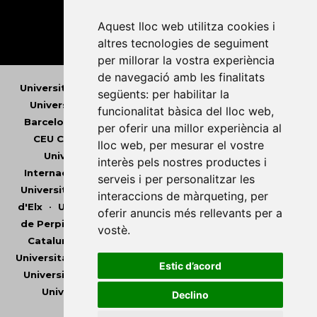
Aquest lloc web utilitza cookies i
altres tecnologies de seguiment
per millorar la vostra experiència
de navegació amb les finalitats
Universitat Abat Oliba CEU
•
Universitat d'Alacant
•
següents:
per habilitar la
Universitat d'Andorra
•
Universitat Autònoma de
funcionalitat bàsica del lloc web
,
Barcelona
•
Universitat de Barcelona
•
Universitat
per oferir una millor experiència al
CEU Cardenal Herrera
•
Universitat de Girona
•
lloc web
,
per mesurar el vostre
Universitat de les Illes Balears
•
Universitat
interès pels nostres productes i
Internacional de Catalunya
•
Universitat Jaume I
•
serveis i per personalitzar les
Universitat de Lleida
•
Universitat Miguel Hernández
interaccions de màrqueting
,
per
d'Elx
•
Universitat Oberta de Catalunya
•
Universitat
oferir anuncis més rellevants per a
de Perpinyà Via Domitia
•
Universitat Politècnica de
vostè
.
Catalunya
•
Universitat Politècnica de València
•
Universitat Pompeu Fabra
•
Universitat Ramon Llull
•
Estic d’acord
Universitat Rovira i Virgili
•
Universitat de Sàsser
•
Universitat de València
•
Universitat de Vic -
Declino
Universitat Central de Catalunya