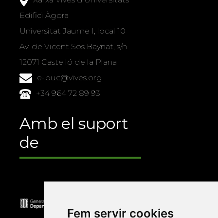
Edifici Àgora
Universitat Jaume I, local 10
Av. de Vicent Sos Baynat, s/n
12071 Castelló de la Plana
e-buc@vives.org
+34 964 72 89 93
Amb el suport
de
Fem servir cookies