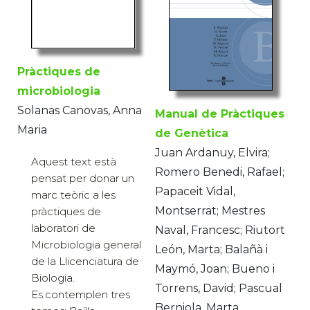
Pràctiques de
microbiologia
Solanas Canovas, Anna
Manual de Pràctiques
Maria
de Genètica
Juan Ardanuy, Elvira;
Aquest text està
Romero Benedi, Rafael;
pensat per donar un
Papaceit Vidal,
marc teòric a les
Montserrat; Mestres
pràctiques de
laboratori de
Naval, Francesc; Riutort
Microbiologia general
León, Marta; Balañà i
de la Llicenciatura de
Maymó, Joan; Bueno i
Biologia.
Torrens, David; Pascual
Es.contemplen tres
Berniola, Marta