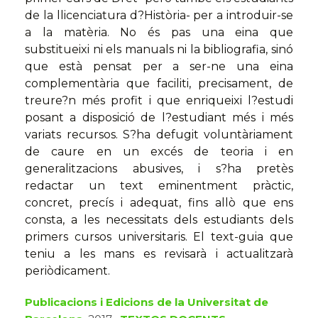
de la llicenciatura d?Història- per a introduir-se
a la matèria. No és pas una eina que
substitueixi ni els manuals ni la bibliografia, sinó
que està pensat per a ser-ne una eina
complementària que faciliti, precisament, de
treure?n més profit i que enriqueixi l?estudi
posant a disposició de l?estudiant més i més
variats recursos. S?ha defugit voluntàriament
de caure en un excés de teoria i en
generalitzacions abusives, i s?ha pretès
redactar un text eminentment pràctic,
concret, precís i adequat, fins allò que ens
consta, a les necessitats dels estudiants dels
primers cursos universitaris. El text-guia que
teniu a les mans es revisarà i actualitzarà
periòdicament.
Publicacions i Edicions de la Universitat de