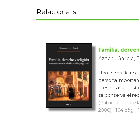
Relacionats
Familia, derech
Aznar i Garcia
Una biografía no t
persona importan
presentar un rastro
se conserva el rec
(Publicacions de l
2008) · 164 pàg. ·