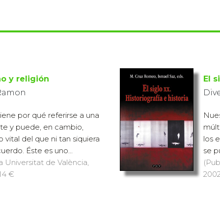
o y religión
El s
, Ramon
Div
iene por qué referirse a una
Nues
te y puede, en cambio,
múlt
 vital del que ni tan siquiera
los 
uerdo. Éste es uno...
se p
a Universitat de València,
(Pub
 14 €
2002