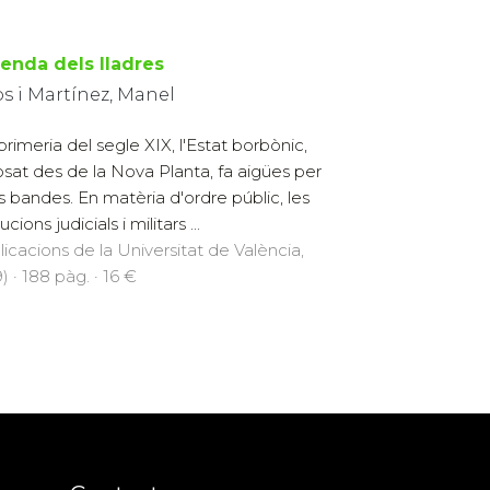
senda dels lladres
s i Martínez, Manel
 primeria del segle XIX, l'Estat borbònic,
sat des de la Nova Planta, fa aigües per
s bandes. En matèria d'ordre públic, les
tucions judicials i militars ...
licacions de la Universitat de València,
) · 188 pàg. · 16 €