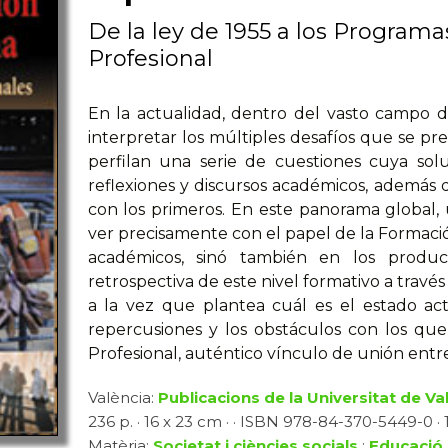
De la ley de 1955 a los Program
Profesional
En la actualidad, dentro del vasto campo d
interpretar los múltiples desafíos que se pr
perfilan una serie de cuestiones cuya sol
reflexiones y discursos académicos, además
con los primeros. En este panorama global, 
ver precisamente con el papel de la Formación
académicos, sinó también en los product
retrospectiva de este nivel formativo a través
a la vez que plantea cuál es el estado act
repercusiones y los obstáculos con los qu
Profesional, auténtico vínculo de unión ent
València:
Publicacions de la Universitat de Va
236 p. · 16 x 23 cm · · ISBN 978-84-370-5449-0 · 1
Matèria:
Societat i ciències socials
:
Educació