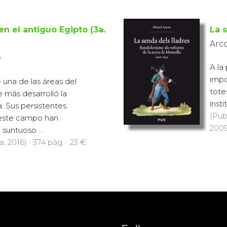
n el antiguo Egipto (3a.
La 
Arco
é
A la
impo
 una de las áreas del
tote
 más desarrolló la
insti
a. Sus persistentes
(Pub
 este campo han
2009
suntuoso ...
, 2016) · 374 pàg. · 23 €