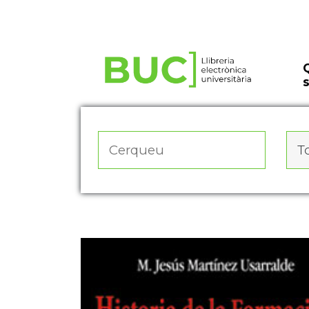
Actualitza les preferències de les cookies
To