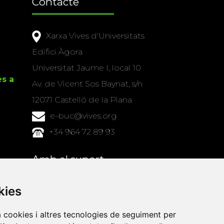
Contacte
Xarxa Vives d'Universitats
Edifici Àgora
Universitat Jaume I, local 10
es a
Av. de Vicent Sos Baynat, s/n
12071 Castelló de la Plana
e-buc@vives.org
+34 964 72 89 93
Amb el suport
de
kies
a cookies i altres tecnologies de seguiment per