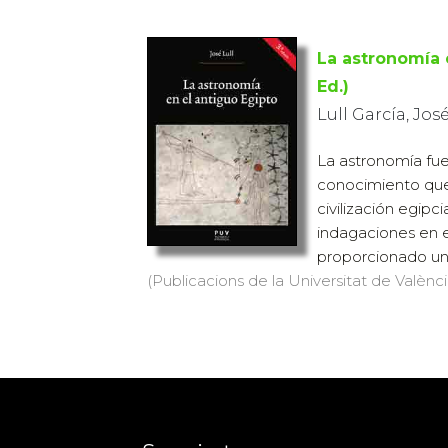
La astronomía e
Ed.)
Lull García, Jos
La astronomía fue
conocimiento que
civilización egipci
indagaciones en
proporcionado un 
(Publicacions de la Universitat de València