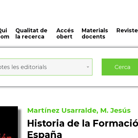
Qui
Qualitat de
Accés
Materials
Reviste
som
la recerca
obert
docents
Cerca
tes les editorials
Martínez Usarralde, M. Jesús
Historia de la Formaci
España