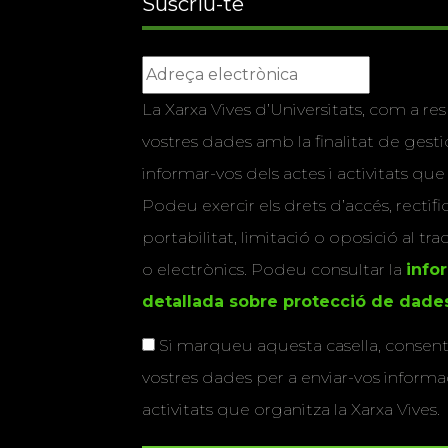
Suscriu-te
La Xarxa Vives d’Universitats, com a res
vostres dades amb la finalitat de gestio
informar-vos dels actes i activitats que
Podeu exercir els drets d’accés, rectifi
portabilitat, limitació o oposició al tr
o electrònics. Podeu consultar la
info
detallada sobre protecció de dade
Si marqueu aquesta casella, consenti
vostres dades per a enviar-vos informac
activitats que organitza la Xarxa Vives.