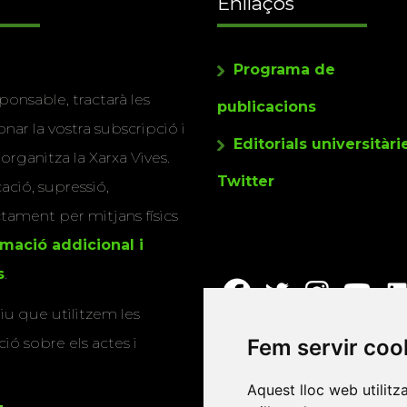
Enllaços
Programa de
ponsable, tractarà les
publicacions
nar la vostra subscripció i
Editorials universitàri
 organitza la Xarxa Vives.
Twitter
cació, supressió,
actament per mitjans físics
rmació addicional i
s
.
u que utilitzem les
ió sobre els actes i
Fem servir coo
Aquest lloc web utilitz