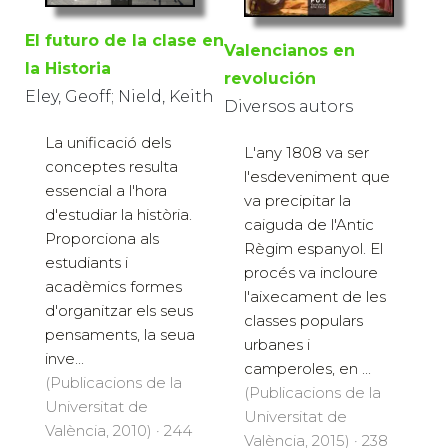
El futuro de la clase en
Valencianos en
la Historia
revolución
Eley, Geoff; Nield, Keith
Diversos autors
La unificació dels
L'any 1808 va ser
conceptes resulta
l'esdeveniment que
essencial a l'hora
va precipitar la
d'estudiar la història.
caiguda de l'Antic
Proporciona als
Règim espanyol. El
estudiants i
procés va incloure
acadèmics formes
l'aixecament de les
d'organitzar els seus
classes populars
pensaments, la seua
urbanes i
inve...
camperoles, en ...
(Publicacions de la
(Publicacions de la
Universitat de
Universitat de
València, 2010) · 244
València, 2015) · 238