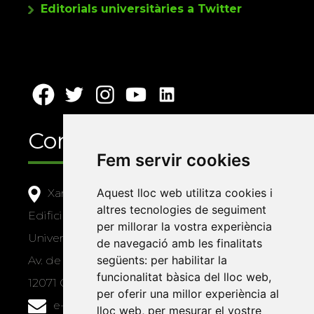
Editorials universitàries a Twitter
Contacte
Fem servir cookies
Aquest lloc web utilitza cookies i
Xarxa Vives d'Universitats
altres tecnologies de seguiment
Edifici Àgora
per millorar la vostra experiència
Universitat Jaume I, local 10
de navegació amb les finalitats
següents:
per habilitar la
Av. de Vicent Sos Baynat, s/n
funcionalitat bàsica del lloc web
,
12071 Castelló de la Plana
per oferir una millor experiència al
e-buc@vives.org
lloc web
,
per mesurar el vostre