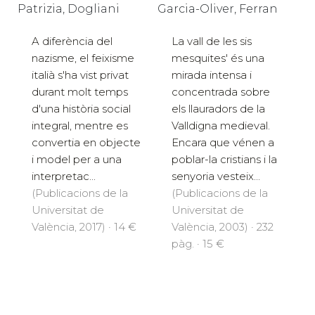
Garcia-Oliver, Ferran
Patrizia, Dogliani
La vall de les sis
A diferència del
mesquites' és una
nazisme, el feixisme
mirada intensa i
italià s'ha vist privat
concentrada sobre
durant molt temps
els llauradors de la
d'una història social
Valldigna medieval.
integral, mentre es
Encara que vénen a
convertia en objecte
poblar-la cristians i la
i model per a una
senyoria vesteix...
interpretac...
(Publicacions de la
(Publicacions de la
Universitat de
Universitat de
València, 2003) · 232
València, 2017) · 14 €
pàg. · 15 €