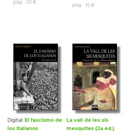
pàg. · 20 €
pàg. · 15 €
La vall de les sis
Digital:
El fascismo de
mesquites (2a ed.)
los italianos