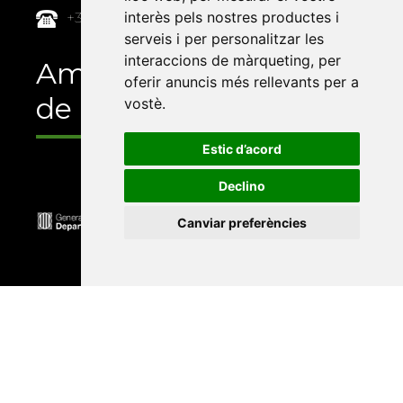
interès pels nostres productes i
+34 964 72 89 93
serveis i per personalitzar les
interaccions de màrqueting
,
per
Amb el suport
oferir anuncis més rellevants per a
de
vostè
.
Estic d’acord
Declino
Canviar preferències
Universitat Abat Oliba CEU
•
Universitat d'Alacant
•
Universitat d'Andorra
•
Universitat Autònoma de
Barcelona
•
Universitat de Barcelona
•
Universitat