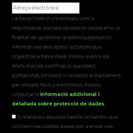
La Xarxa Vives d’Universitats, com a
responsable, tractarà les vostres dades amb la
finalitat de gestionar la vostra subscripció i
informar-vos dels actes i activitats que
organitza la Xarxa Vives. Podeu exercir els
drets d’accés, rectificació, supressió,
portabilitat, limitació o oposició al tractament
per mitjans físics o electrònics. Podeu
consultar la
informació addicional i
detallada sobre protecció de dades
.
Si marqueu aquesta casella, consentiu que
utilitzem les vostres dades per a enviar-vos