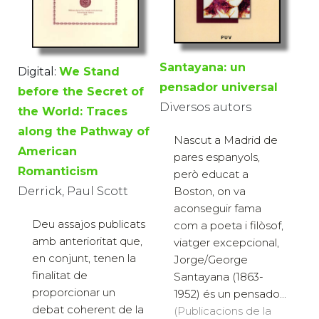
Santayana: un
Digital:
We Stand
pensador universal
before the Secret of
Diversos autors
the World: Traces
along the Pathway of
Nascut a Madrid de
American
pares espanyols,
Romanticism
però educat a
Boston, on va
Derrick, Paul Scott
aconseguir fama
Deu assajos publicats
com a poeta i filòsof,
amb anterioritat que,
viatger excepcional,
en conjunt, tenen la
Jorge/George
finalitat de
Santayana (1863-
proporcionar un
1952) és un pensado...
debat coherent de la
(Publicacions de la