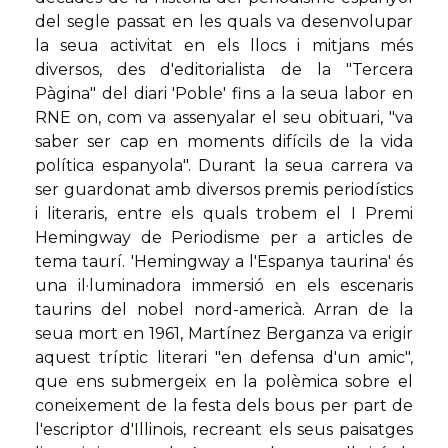
del segle passat en les quals va desenvolupar
la seua activitat en els llocs i mitjans més
diversos, des d'editorialista de la "Tercera
Pàgina" del diari 'Poble' fins a la seua labor en
RNE on, com va assenyalar el seu obituari, "va
saber ser cap en moments difícils de la vida
política espanyola". Durant la seua carrera va
ser guardonat amb diversos premis periodístics
i literaris, entre els quals trobem el I Premi
Hemingway de Periodisme per a articles de
tema taurí. 'Hemingway a l'Espanya taurina' és
una il·luminadora immersió en els escenaris
taurins del nobel nord-americà. Arran de la
seua mort en 1961, Martínez Berganza va erigir
aquest tríptic literari "en defensa d'un amic",
que ens submergeix en la polèmica sobre el
coneixement de la festa dels bous per part de
l'escriptor d'Illinois, recreant els seus paisatges