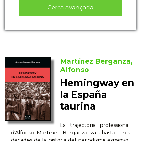
Cerca avançada
Martínez Berganza,
Alfonso
Hemingway en
la España
taurina
La trajectòria professional
d'Alfonso Martínez Berganza va abastar tres
dècades de la història del periodisme espanyol