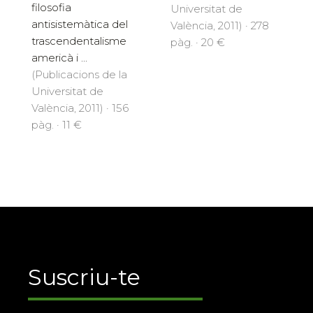
filosofia
Universitat de
antisistemàtica del
València, 2011) · 278
trascendentalisme
pàg. · 20 €
americà i ...
(Publicacions de la
Universitat de
València, 2011) · 156
pàg. · 11 €
Suscriu-te