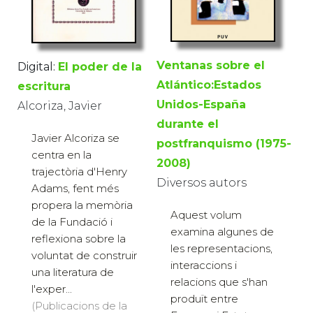
Ventanas sobre el
Digital:
El poder de la
Atlántico:Estados
escritura
Unidos-España
Alcoriza, Javier
durante el
Javier Alcoriza se
postfranquismo (1975-
centra en la
2008)
trajectòria d'Henry
Diversos autors
Adams, fent més
propera la memòria
Aquest volum
de la Fundació i
examina algunes de
reflexiona sobre la
les representacions,
voluntat de construir
interaccions i
una literatura de
relacions que s'han
l'exper...
produït entre
(Publicacions de la