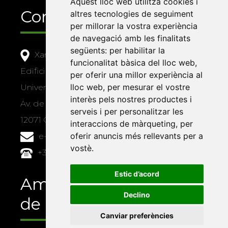
Aquest lloc web utilitza cookies i
Contacte
altres tecnologies de seguiment
per millorar la vostra experiència
de navegació amb les finalitats
següents:
per habilitar la
Xarxa Vives d'Universitats
funcionalitat bàsica del lloc web
,
Edifici Àgora
per oferir una millor experiència al
lloc web
,
per mesurar el vostre
Universitat Jaume I, local 10
interès pels nostres productes i
Av. de Vicent Sos Baynat, s/n
serveis i per personalitzar les
12071 Castelló de la Plana
interaccions de màrqueting
,
per
oferir anuncis més rellevants per a
e-buc@vives.org
vostè
.
+34 964 72 89 93
Estic d’acord
Amb el suport
Declino
de
Canviar preferències