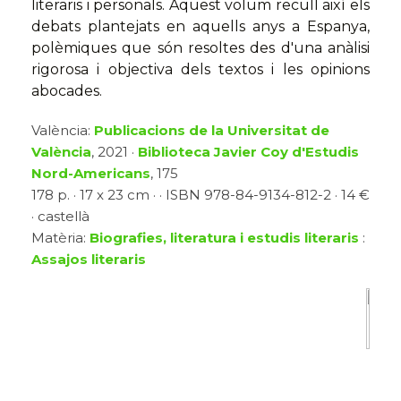
literaris i personals. Aquest volum recull així els
debats plantejats en aquells anys a Espanya,
polèmiques que són resoltes des d'una anàlisi
rigorosa i objectiva dels textos i les opinions
abocades.
València:
Publicacions de la Universitat de
València
, 2021 ·
Biblioteca Javier Coy d'Estudis
Nord-Americans
, 175
178 p. · 17 x 23 cm · · ISBN 978-84-9134-812-2 · 14 €
· castellà
Matèria:
Biografies, literatura i estudis literaris
:
Assajos literaris