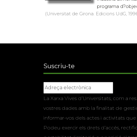
programa d?objecti
(Universitat de Girona. Edicions UdG, 1996)
Suscriu-te
La Xarxa Vives d’Universitats, com a res
vostres dades amb la finalitat de gestio
informar-vos dels actes i activitats que
Podeu exercir els drets d’accés, rectifi