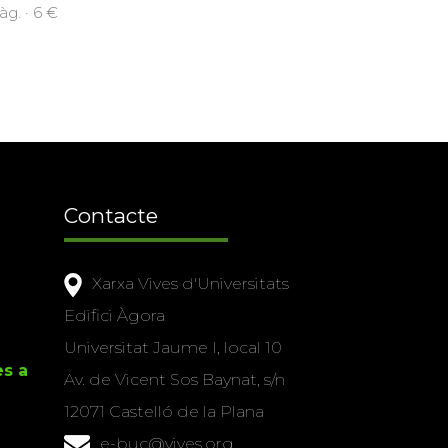
àg. · 6 €
Contacte
Xarxa Vives d'Universitats
Edifici Àgora
Universitat Jaume I, local 10
es a
Av. de Vicent Sos Baynat, s/n
12071 Castelló de la Plana
e-buc@vives.org