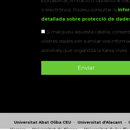
portabilitat, limitació o oposició al tr
o electrònics. Podeu consultar la
info
detallada sobre protecció de dade
Si marqueu aquesta casella, consenti
vostres dades per a enviar-vos informac
activitats que organitza la Xarxa Vives.
Universitat Abat Oliba CEU
•
Universitat d'Alacant
•
Herrera
•
Universitat de Girona
•
Universitat de les Ill