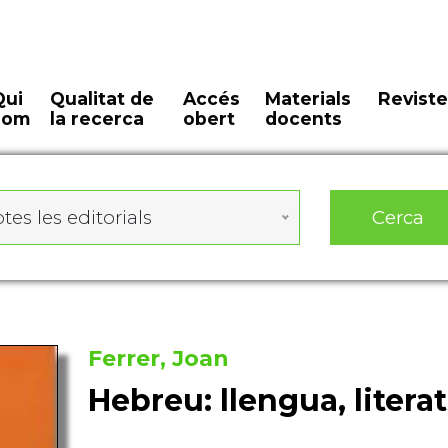
Qui
Qualitat de
Accés
Materials
Reviste
som
la recerca
obert
docents
Cerca
tes les editorials
Ferrer, Joan
Hebreu: llengua, litera