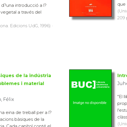
que 
a d?una introducció a l?
(Uni
i vegetal a través del
209 
rona. Edicions UdG, 1996) ·
iques de la indústria
Intr
oblemes i material
Juh
"El l
 Félix
prop
l'es
na eina de treball per a l?
clàs
racions bàsiques de la
(Uni
ria. Cada capítol conté el