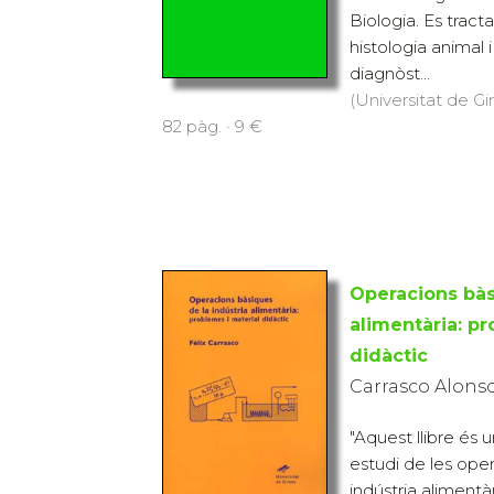
Biologia. Es tract
histologia animal 
diagnòst...
(Universitat de Gi
82 pàg. · 9 €
Operacions bàs
alimentària: pr
didàctic
Carrasco Alonso,
"Aquest llibre és u
estudi de les ope
indústria alimentà