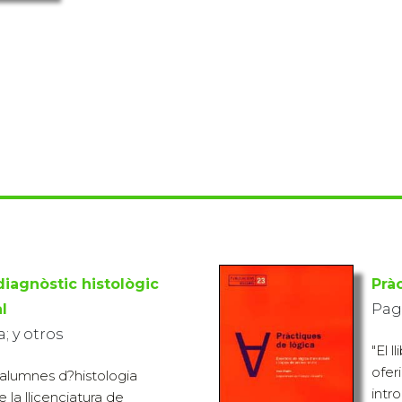
diagnòstic histològic
Prà
l
Pag
 y otros
"El 
ofer
s alumnes d?histologia
intr
e la llicenciatura de