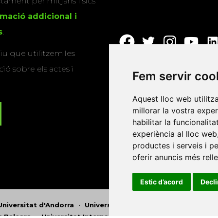
actament per mitjans físics
rmació addicional i
s
.
u que utilitzem les
ió sobre els actes i
Fem servir coo
Aquest lloc web utilitz
millorar la vostra expe
habilitar la funcionalit
experiència al lloc web
productes i serveis i p
oferir anuncis més rell
Estic d’acord
Decl
Universitat d'Andorra
•
Universitat Autònoma de Barcelona
es Balears
•
Universitat Internacional de Catalunya
•
Univers