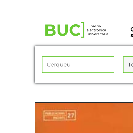
Actualitza les preferències de les cookies
To