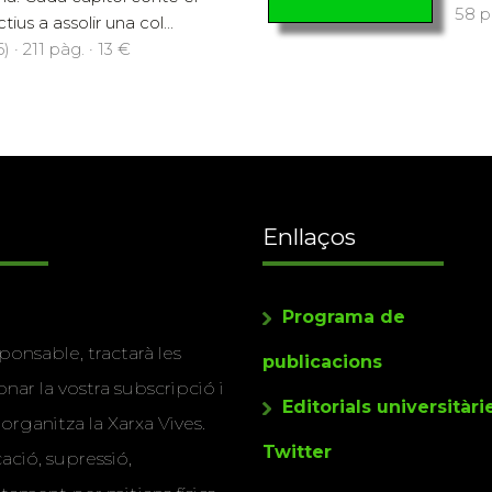
58 p
us a assolir una col...
 · 211 pàg. · 13 €
Enllaços
Programa de
ponsable, tractarà les
publicacions
nar la vostra subscripció i
Editorials universitàri
 organitza la Xarxa Vives.
Twitter
cació, supressió,