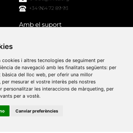
+34 964 72 89 93
Amb el suport
de
kies
a cookies i altres tecnologies de seguiment per
riència de navegació amb les finalitats següents:
per
at bàsica del lloc web
,
per oferir una millor
,
per mesurar el vostre interès pels nostres
er personalitzar les interaccions de màrqueting
,
per
evants per a vostè
.
ino
Canviar preferències
•
Universitat de Barcelona
•
Universitat CEU Cardenal
itat Jaume I
•
Universitat de Lleida
•
Universitat Miguel