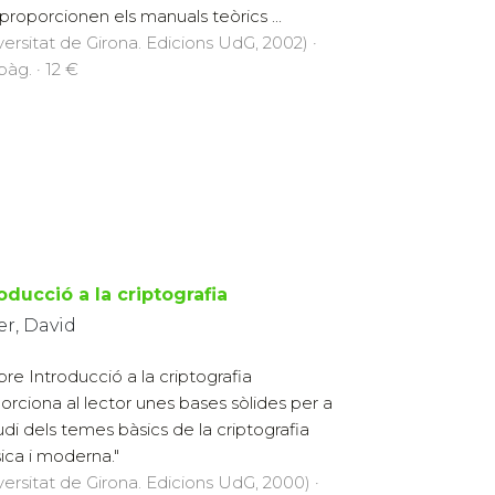
proporcionen els manuals teòrics ...
versitat de Girona. Edicions UdG, 2002) ·
pàg. · 12 €
oducció a la criptografia
er, David
libre Introducció a la criptografia
orciona al lector unes bases sòlides per a
tudi dels temes bàsics de la criptografia
sica i moderna."
versitat de Girona. Edicions UdG, 2000) ·