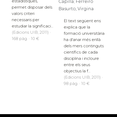
estadístiques,
Capilla; Ferreiro
permet disposar dels
Basurto, Virgina
valors criteri
necessaris per
El text següent ens
estudiar la significaci...
explica que la
(Edicions UIB, 2011) ·
formació universitària
168 pàg. · 10 €
ha d'anar més enllà
dels mers continguts
científics de cada
disciplina i incloure
entre els seus
objectius la f...
(Edicions UIB, 2011) ·
98 pàg. · 10 €