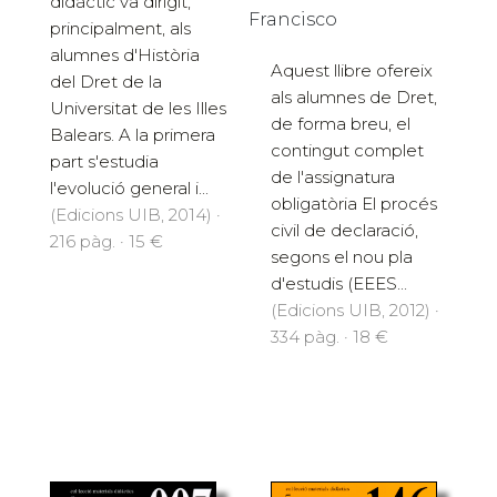
didàctic va dirigit,
Francisco
principalment, als
alumnes d'Història
Aquest llibre ofereix
del Dret de la
als alumnes de Dret,
Universitat de les Illes
de forma breu, el
Balears. A la primera
contingut complet
part s'estudia
de l'assignatura
l'evolució general i...
obligatòria El procés
(Edicions UIB, 2014) ·
civil de declaració,
216 pàg. · 15 €
segons el nou pla
d'estudis (EEES...
(Edicions UIB, 2012) ·
334 pàg. · 18 €