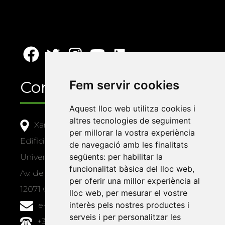
Contacte
Fem servir cookies
Aquest lloc web utilitza cookies i
altres tecnologies de seguiment
Xarxa Vives d'Universitats
per millorar la vostra experiència
Edifici Àgora
de navegació amb les finalitats
següents:
per habilitar la
Universitat Jaume I, local 10
funcionalitat bàsica del lloc web
,
Av. de Vicent Sos Baynat, s/n
per oferir una millor experiència al
12071 Castelló de la Plana
lloc web
,
per mesurar el vostre
interès pels nostres productes i
e-buc@vives.org
serveis i per personalitzar les
+34 964 72 89 93