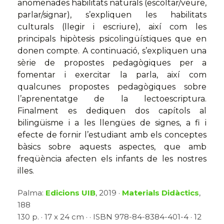
anomenades habilitats naturals (escoltar/veure,
parlar/signar), s’expliquen les habilitats
culturals (llegir i escriure), així com les
principals hipòtesis psicolingüístiques que en
donen compte. A continuació, s’expliquen una
sèrie de propostes pedagògiques per a
fomentar i exercitar la parla, així com
qualcunes propostes pedagògiques sobre
l’aprenentatge de la lectoescriptura.
Finalment es dediquen dos capítols al
bilingüisme i a les llengües de signes, a fi i
efecte de fornir l’estudiant amb els conceptes
bàsics sobre aquests aspectes, que amb
freqüència afecten els infants de les nostres
illes.
Palma:
Edicions UIB
, 2019 ·
Materials Didàctics
,
188
130 p. · 17 x 24 cm · · ISBN 978-84-8384-401-4 · 12