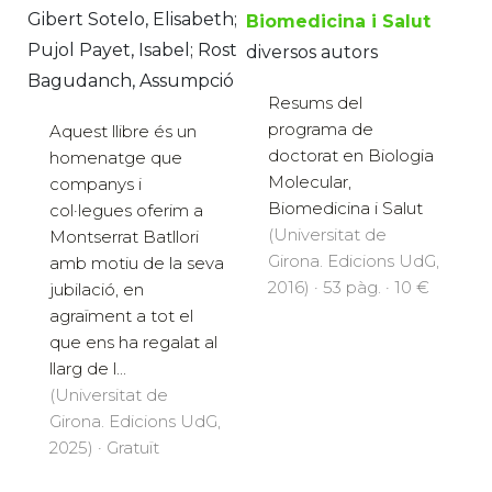
Gibert Sotelo, Elisabeth;
Biomedicina i Salut
Pujol Payet, Isabel; Rost
diversos autors
Bagudanch, Assumpció
Resums del
programa de
Aquest llibre és un
doctorat en Biologia
homenatge que
Molecular,
companys i
Biomedicina i Salut
col·legues oferim a
(Universitat de
Montserrat Batllori
Girona. Edicions UdG,
amb motiu de la seva
2016) · 53 pàg. · 10 €
jubilació, en
agraïment a tot el
que ens ha regalat al
llarg de l...
(Universitat de
Girona. Edicions UdG,
2025) · Gratuït