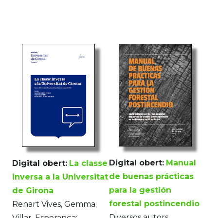
Digital obert:
Manual
Digital obert:
La classe
de buenas prácticas
inversa a la Universitat
para la gestión
de Girona
forestal postincendio
Renart Vives, Gemma;
Diversos autors
Villar, Esperança;