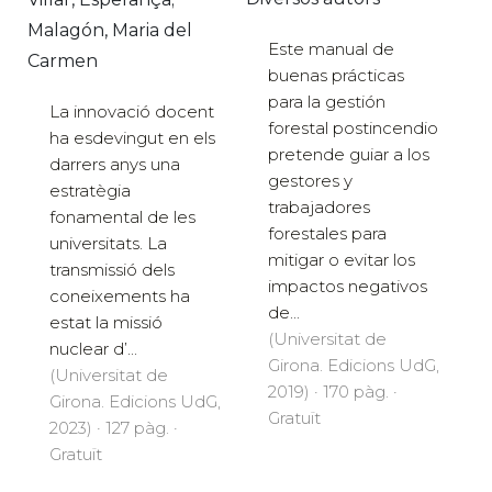
Malagón, Maria del
Este manual de
Carmen
buenas prácticas
para la gestión
La innovació docent
forestal postincendio
ha esdevingut en els
pretende guiar a los
darrers anys una
gestores y
estratègia
trabajadores
fonamental de les
forestales para
universitats. La
mitigar o evitar los
transmissió dels
impactos negativos
coneixements ha
de...
estat la missió
(Universitat de
nuclear d’...
Girona. Edicions UdG,
(Universitat de
2019) · 170 pàg. ·
Girona. Edicions UdG,
Gratuït
2023) · 127 pàg. ·
Gratuït