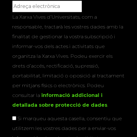
La Xarxa Vives d’Universitats, com a
responsable, tractarà les vostres dades amb la
finalitat de gestionar la vostra subscripció i
informar-vos dels actes i activitats que
organitza la Xarxa Vives. Podeu exercir els
drets d’accés, rectificació, supressió,
portabilitat, limitació o oposició al tractament
per mitjans físics o electrònics. Podeu
consultar la
informació addicional i
detallada sobre protecció de dades
.
Si marqueu aquesta casella, consentiu que
utilitzem les vostres dades per a enviar-vos