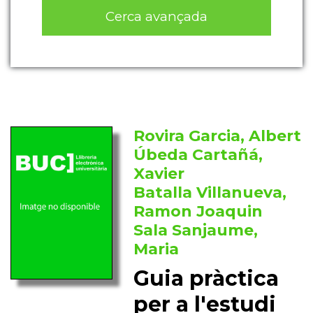
Cerca avançada
Rovira Garcia, Albert
Úbeda Cartañá,
Xavier
Batalla Villanueva,
Ramon Joaquin
Sala Sanjaume,
Maria
Guia pràctica
per a l'estudi