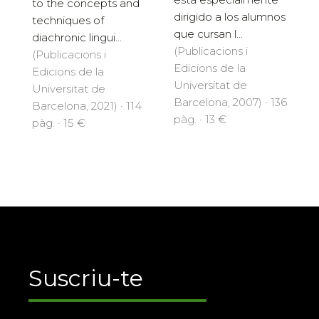
to the concepts and
dirigido a los alumnos
techniques of
que cursan l...
diachronic lingui...
(Publicacions i
(Publicacions i
Edicions de la
Edicions de la
Universitat de
Universitat de
Barcelona, 2007) · 136
Barcelona, 2021) · 114
pàg. · 13 €
pàg. · 15 €
Suscriu-te