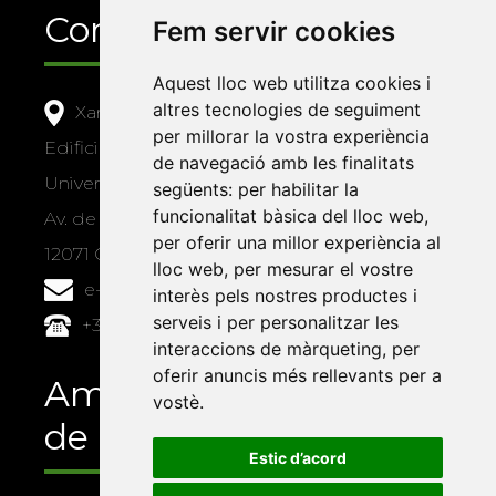
Contacte
Fem servir cookies
Aquest lloc web utilitza cookies i
altres tecnologies de seguiment
Xarxa Vives d'Universitats
per millorar la vostra experiència
Edifici Àgora
de navegació amb les finalitats
Universitat Jaume I, local 10
següents:
per habilitar la
funcionalitat bàsica del lloc web
,
Av. de Vicent Sos Baynat, s/n
per oferir una millor experiència al
12071 Castelló de la Plana
lloc web
,
per mesurar el vostre
e-buc@vives.org
interès pels nostres productes i
serveis i per personalitzar les
+34 964 72 89 93
interaccions de màrqueting
,
per
oferir anuncis més rellevants per a
Amb el suport
vostè
.
de
Estic d’acord