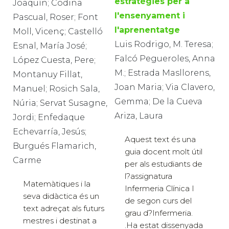
estratègies per a
Joaquín; Codina
l'ensenyament i
Pascual, Roser; Font
l'aprenentatge
Moll, Vicenç; Castelló
Luis Rodrigo, M. Teresa;
Esnal, María José;
Falcó Pegueroles, Anna
López Cuesta, Pere;
M.; Estrada Masllorens,
Montanuy Fillat,
Joan Maria; Via Clavero,
Manuel; Rosich Sala,
Gemma; De la Cueva
Núria; Servat Susagne,
Ariza, Laura
Jordi; Enfedaque
Echevarría, Jesús;
Aquest text és una
Burgués Flamarich,
guia docent molt útil
Carme
per als estudiants de
l?assignatura
Matemàtiques i la
Infermeria Clínica I
seva didàctica és un
de segon curs del
text adreçat als futurs
grau d?Infermeria.
mestres i destinat a
.Ha estat dissenyada