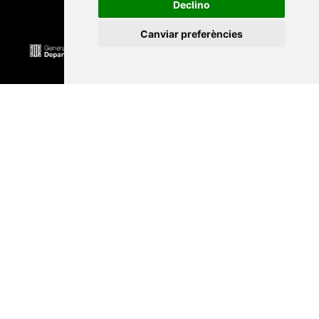
Declino
Canviar preferències
Universitat Abat Oliba CEU
•
Universitat d'Alacant
•
Universitat d'Andorra
•
Universitat Autònoma de
Barcelona
•
Universitat de Barcelona
•
Universitat
CEU Cardenal Herrera
•
Universitat de Girona
•
Universitat de les Illes Balears
•
Universitat
Internacional de Catalunya
•
Universitat Jaume I
•
Universitat de Lleida
•
Universitat Miguel Hernández
d'Elx
•
Universitat Oberta de Catalunya
•
Universitat
de Perpinyà Via Domitia
•
Universitat Politècnica de
Catalunya
•
Universitat Politècnica de València
•