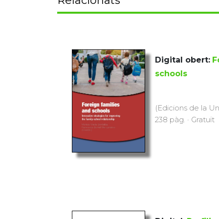
Relacionats
Digital obert:
F
schools
(Edicions de la Uni
238 pàg. · Gratuït