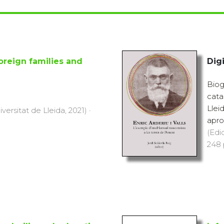
oreign families and
Digi
Biogr
catal
Llei
versitat de Lleida, 2021) ·
apro
(Edi
248 