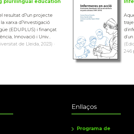
ng plurilingual education
Inf
l resultat d?un projecte
Aque
la xarxa d?investigació
traj
ngüe (EDUPLUS) i finançat
d’inf
ència, Innovació i Univ...
d’un 
versitat de Lleida, 2023) ·
(Edi
246 
Enllaços
Programa de