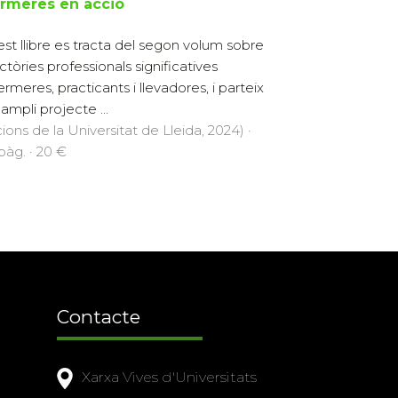
ermeres en acció
st llibre es tracta del segon volum sobre
ectòries professionals significatives
ermeres, practicants i llevadores, i parteix
ampli projecte ...
cions de la Universitat de Lleida, 2024) ·
pàg. · 20 €
Contacte
Xarxa Vives d'Universitats