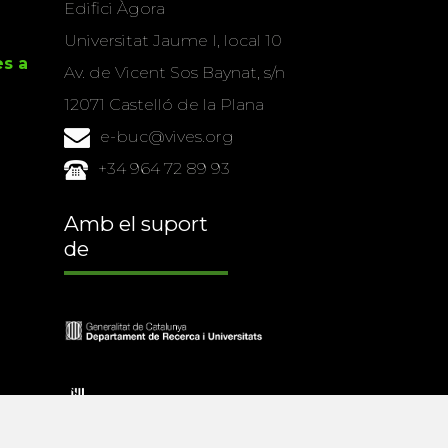
Edifici Àgora
Universitat Jaume I, local 10
es a
Av. de Vicent Sos Baynat, s/n
12071 Castelló de la Plana
e-buc@vives.org
+34 964 72 89 93
Amb el suport
de