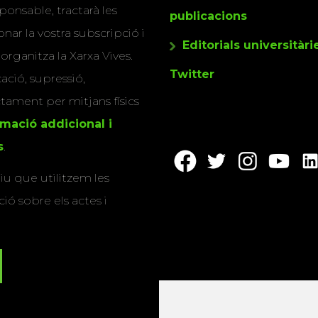
ponsable, tractarà les
publicacions
nar la vostra subscripció i
Editorials universitàri
 organitza la Xarxa Vives.
Twitter
cació, supressió,
actament per mitjans físics
rmació addicional i
s
.
u que utilitzem les
ió sobre els actes i