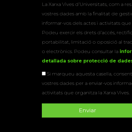
La Xarxa Vives d’Universitats, com a res
vostres dades amb la finalitat de gestio
informar-vos dels actes i activitats que
Podeu exercir els drets d’accés, rectifi
portabilitat, limitació o oposició al tr
o electrònics. Podeu consultar la
info
detallada sobre protecció de dade
Si marqueu aquesta casella, consenti
vostres dades per a enviar-vos informac
activitats que organitza la Xarxa Vives.