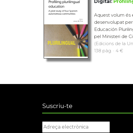
Digital:
Profili
Aquest volum és e
desenvolupat per 
Educación Plurili
pel Ministeri de Ci
(Edicions de la Uni
138 pàg. · 4 €
Suscriu-te