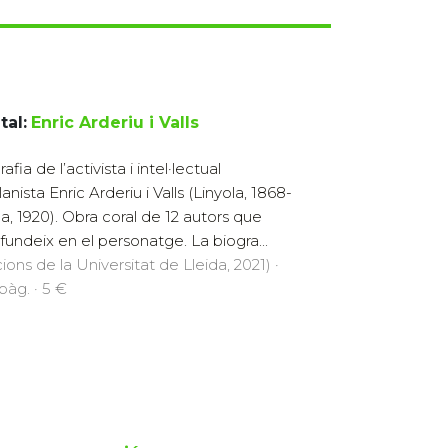
tal:
Enric Arderiu i Valls
afia de l’activista i intel·lectual
anista Enric Arderiu i Valls (Linyola, 1868-
da, 1920). Obra coral de 12 autors que
fundeix en el personatge. La biogra...
cions de la Universitat de Lleida, 2021) ·
pàg. · 5 €