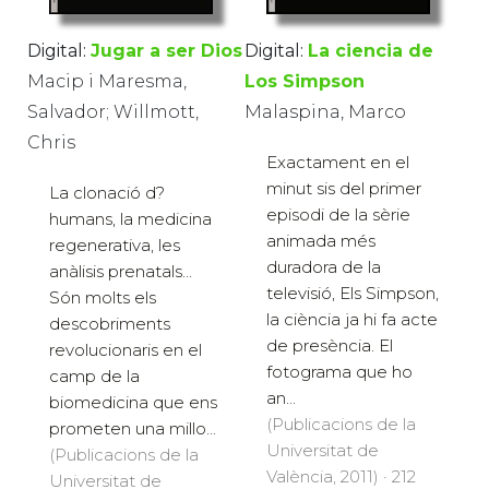
Digital:
Jugar a ser Dios
Digital:
La ciencia de
Macip i Maresma,
Los Simpson
Salvador; Willmott,
Malaspina, Marco
Chris
Exactament en el
minut sis del primer
La clonació d?
episodi de la sèrie
humans, la medicina
animada més
regenerativa, les
duradora de la
anàlisis prenatals...
televisió, Els Simpson,
Són molts els
la ciència ja hi fa acte
descobriments
de presència. El
revolucionaris en el
fotograma que ho
camp de la
an...
biomedicina que ens
(Publicacions de la
prometen una millo...
Universitat de
(Publicacions de la
València, 2011) · 212
Universitat de