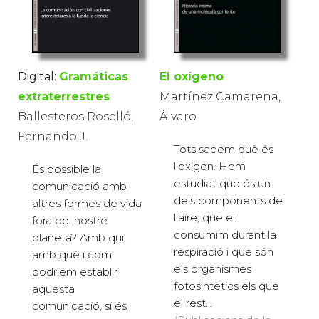
Digital:
Gramáticas
El oxígeno
extraterrestres
Martínez Camarena,
Ballesteros Roselló,
Álvaro
Fernando J.
Tots sabem què és
l'oxigen. Hem
És possible la
estudiat que és un
comunicació amb
dels components de
altres formes de vida
l'aire, que el
fora del nostre
consumim durant la
planeta? Amb qui,
respiració i que són
amb què i com
els organismes
podríem establir
fotosintètics els que
aquesta
el rest...
comunicació, si és