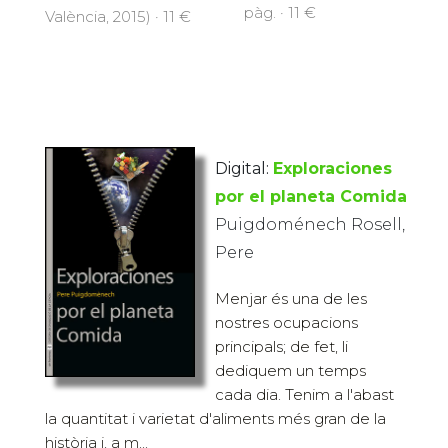
pàg. · 11 €
València, 2015) · 11 €
Digital:
Exploraciones
por el planeta Comida
Puigdoménech Rosell,
Pere
Menjar és una de les
nostres ocupacions
principals; de fet, li
dediquem un temps
cada dia. Tenim a l'abast
la quantitat i varietat d'aliments més gran de la
història i, a m...