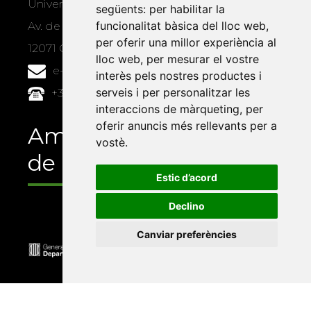
Universitat Jaume I, local 10
següents:
per habilitar la
funcionalitat bàsica del lloc web
,
Av. de Vicent Sos Baynat, s/n
per oferir una millor experiència al
12071 Castelló de la Plana
lloc web
,
per mesurar el vostre
e-buc@vives.org
interès pels nostres productes i
serveis i per personalitzar les
+34 964 72 89 93
interaccions de màrqueting
,
per
oferir anuncis més rellevants per a
Amb el suport
vostè
.
de
Estic d’acord
Declino
Canviar preferències