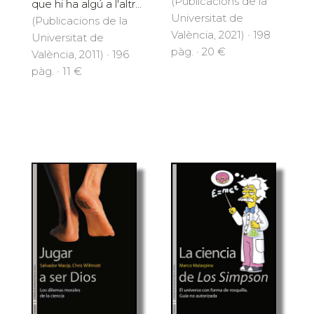
(Publicacions de la
que hi ha algú a l'altr...
Universitat de
(Publicacions de la
València, 2021) · 198
Universitat de
pàg. · 20 €
València, 2011) · 196
pàg. · 11 €