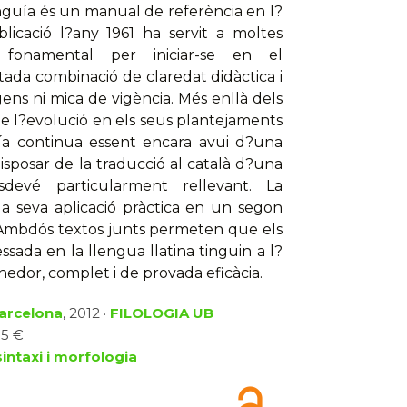
nguía és un manual de referència en l?
licació l?any 1961 ha servit a moltes
 fonamental per iniciar-se en el
tada combinació de claredat didàctica i
gens ni mica de vigència. Més enllà dels
 de l?evolució en els seus plantejaments
ía continua essent encara avui d?una
isposar de la traducció al català d?una
sdevé particularment rellevant. La
 la seva aplicació pràctica en un segon
. Ambdós textos junts permeten que els
ssada en la llengua llatina tinguin a l?
nedor, complet i de provada eficàcia.
Barcelona
, 2012 ·
FILOLOGIA UB
15 €
intaxi i morfologia