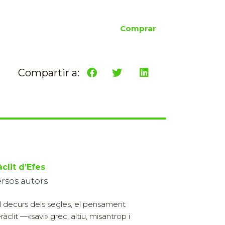
Comprar
Compartir a:
clit d’Efes
ersos autors
l decurs dels segles, el pensament
ràclit —«savi» grec, altiu, misantrop i