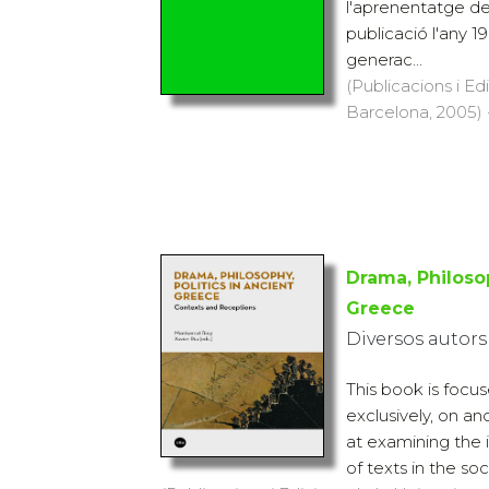
l'aprenentatge del
publicació l'any 1
generac...
(Publicacions i Ed
Barcelona, 2005) ·
Drama, Philosop
Greece
Diversos autors
This book is focu
exclusively, on an
at examining the i
of texts in the so