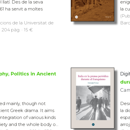
 llatí. Des de la seva
enig
961 ha servit a moltes
la cu
(Pub
icions de la Universitat de
Barc
 204 pàg. · 15 €
hy, Politics in Ancient
Digit
dur
Cam
sed mainly, though not
Desde
cient Greek drama. It aims
la d
ntegration of various kinds
espa
ciety and the whole body o...
arroj