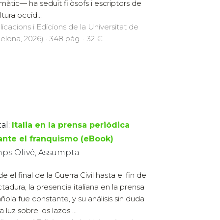
màtic— ha seduït filòsofs i escriptors de
ltura occid...
licacions i Edicions de la Universitat de
elona, 2026) · 348 pàg. · 32 €
al:
Italia en la prensa periódica
ante el franquismo (eBook)
ps Olivé, Assumpta
 el final de la Guerra Civil hasta el fin de
ictadura, la presencia italiana en la prensa
ñola fue constante, y su análisis sin duda
a luz sobre los lazos ...