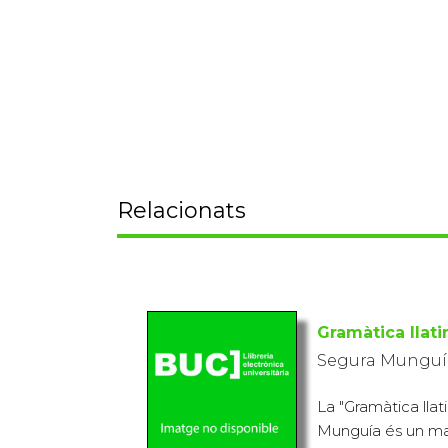
Relacionats
Gramàtica llati
Segura Munguía
La "Gramàtica lla
Munguía és un ma