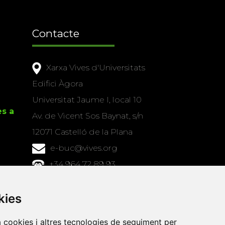
Contacte
Xarxa Vives d'Universitats
Edifici Àgora
Universitat Jaume I, local 10
es a
Av. de Vicent Sos Baynat, s/n
12071 Castelló de la Plana
e-buc@vives.org
+34 964 72 89 93
Amb el suport
kies
de
a cookies i altres tecnologies de seguiment per