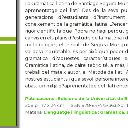
La Gramàtica llatina de Santiago Segura Mu
aprenentatge del llatí. Des de la seva pub
generacions d?estudiants d?instrument
coneixement de la gramàtica llatina. L?encer
rigor científic fa que l?obra no hagi perdut 
canvis en els plans d?estudis de la matèria i
metodològics, el treball de Segura Mungu
validesa indubtable. És per això que poder d
gramàtica d?aquestes característiques e
Gramàtica llatina, de caire teòric té, a més,
treball del mateix autor, el Mètode de llatí
nostres estudiants i qualsevol persona intere
abast un mitjà d?aprenentatge del llatí ente
Publicacions i Edicions de la Universitat de 
208 p. · 17 x 24 cm · · ISBN 978-84-475-3632-0 · 
Matèria:
Llenguatge i lingüística
:
Gramàtica, s