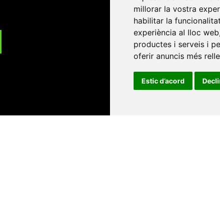
millorar la vostra expe
habilitar la funcionalit
experiència al lloc web
productes i serveis i p
oferir anuncis més rell
Estic d’acord
Decl
Universitat d'Andorra
•
Universitat Autònoma de Barcelona
es Balears
•
Universitat Internacional de Catalunya
•
Univers
Universitat de Perpinyà Via Domitia
•
Universitat Politècni
niversitat Rovira i Virgili
•
Universitat de Sàsser
•
Universita
Catalunya
Copyright © 2026
-
Xarxa Vives d'Universit