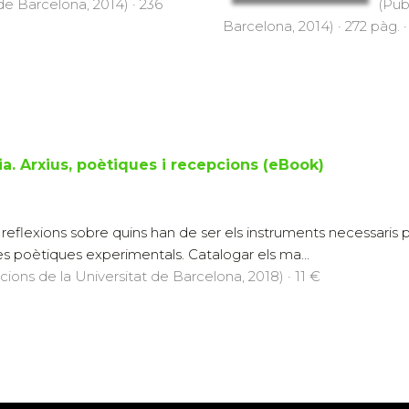
 de Barcelona, 2014) · 236
(Pub
Barcelona, 2014) · 272 pàg. ·
a. Arxius, poètiques i recepcions (eBook)
eflexions sobre quins han de ser els instruments necessaris pe
es poètiques experimentals. Catalogar els ma...
icions de la Universitat de Barcelona, 2018) · 11 €