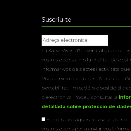
Suscriu-te
La Xarxa Vives d’Universitats, com a res
vostres dades amb la finalitat de gestio
informar-vos dels actes i activitats que
Podeu exercir els drets d’accés, rectifi
portabilitat, limitació o oposició al tr
o electrònics. Podeu consultar la
info
detallada sobre protecció de dade
Si marqueu aquesta casella, consenti
vostres dades per a enviar-vos informac