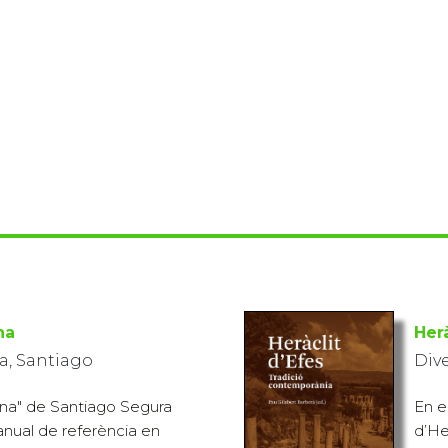
na
Herà
, Santiago
Div
tina" de Santiago Segura
En e
nual de referència en
d’He