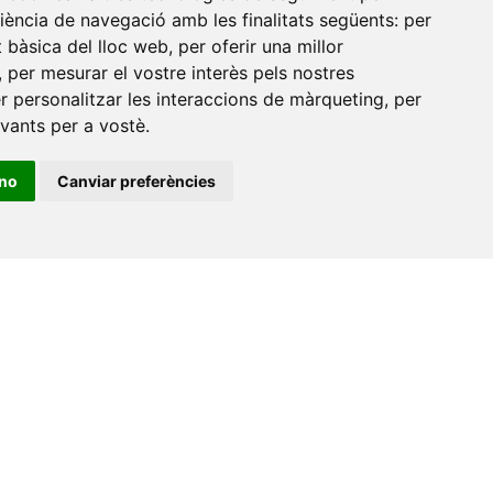
riència de navegació amb les finalitats següents:
per
at bàsica del lloc web
,
per oferir una millor
,
per mesurar el vostre interès pels nostres
er personalitzar les interaccions de màrqueting
,
per
evants per a vostè
.
ino
Canviar preferències
•
Universitat de Barcelona
•
Universitat CEU Cardenal
itat Jaume I
•
Universitat de Lleida
•
Universitat Miguel
ca de Catalunya
•
Universitat Politècnica de València
•
t de València
•
Universitat de Vic - Universitat Central de
ats