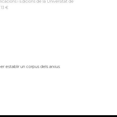
licacions i Edicions de la Universitat de
 13 €
r establir un corpus dels arxius