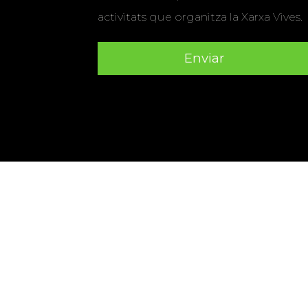
activitats que organitza la Xarxa Vives.
Universitat Abat Oliba CEU
•
Universitat d'Alacant
•
Herrera
•
Universitat de Girona
•
Universitat de les Ill
Hernández d'Elx
•
Universitat Oberta de Catalunya
•
Universitat Pompeu Fabra
•
Universitat Ramon Llull
•
U