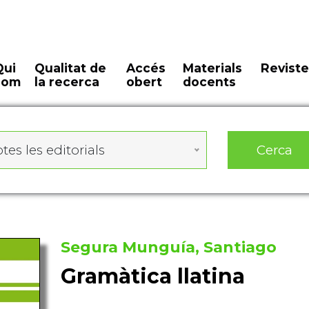
Qui
Qualitat de
Accés
Materials
Reviste
som
la recerca
obert
docents
Cerca
tes les editorials
Segura Munguía, Santiago
Gramàtica llatina