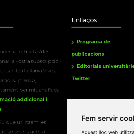
Enllaços
Programa de
ponsable, tractarà les
publicacions
nar la vostra subscripció i
Editorials universitàri
 organitza la Xarxa Vives.
Twitter
cació, supressió,
actament per mitjans físics
rmació addicional i
s
.
Fem servir coo
u que utilitzem les
ió sobre els actes i
Aquest lloc web utilitz