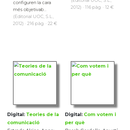
(Editorial UOC, S.L.,
configuren la cara
2012) · 116 pàg. · 12 €
més objetivab...
(Editorial UOC, S.L.,
2012) · 216 pàg. · 22 €
Digital:
Teories de la
Digital:
Com votem i
comunicació
per què