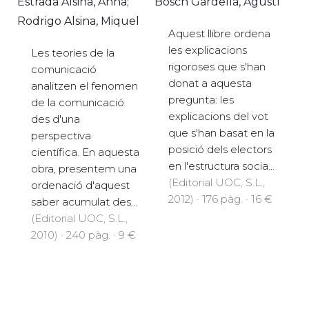
Estrada Alsina, Anna;
Bosch Gardella, Agustí
Rodrigo Alsina, Miquel
Aquest llibre ordena
les explicacions
Les teories de la
rigoroses que s'han
comunicació
donat a aquesta
analitzen el fenomen
pregunta: les
de la comunicació
explicacions del vot
des d'una
que s'han basat en la
perspectiva
posició dels electors
científica. En aquesta
en l'estructura socia...
obra, presentem una
(Editorial UOC, S.L.,
ordenació d'aquest
2012) · 176 pàg. · 16 €
saber acumulat des...
(Editorial UOC, S.L.,
2010) · 240 pàg. · 9 €