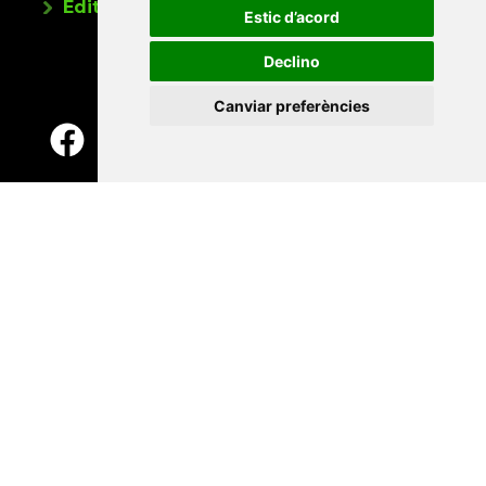
Editorials universitàries a Twitter
Estic d’acord
Declino
Canviar preferències
Contacte
Xarxa Vives d'Universitats
Edifici Àgora
Universitat Jaume I, local 10
Av. de Vicent Sos Baynat, s/n
12071 Castelló de la Plana
e-buc@vives.org