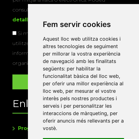
consultar la
informació addicional i
detallada sobre protecció de dades
.
Fem servir cookies
Si marqueu aquesta casella, consentiu que
Aquest lloc web utilitza cookies i
utilitzem les vostres dades per a enviar-vos
altres tecnologies de seguiment
informació sobre els actes i activitats que
per millorar la vostra experiència
de navegació amb les finalitats
organitza la Xarxa Vives.
següents:
per habilitar la
funcionalitat bàsica del lloc web
,
per oferir una millor experiència al
lloc web
,
per mesurar el vostre
interès pels nostres productes i
Enllaços
serveis i per personalitzar les
interaccions de màrqueting
,
per
oferir anuncis més rellevants per a
vostè
.
Programa de publicacions