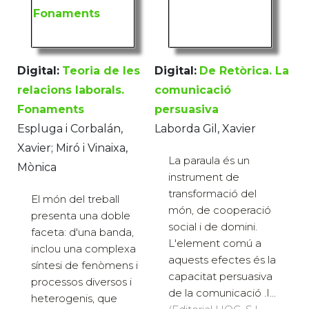
Digital:
Teoria de les
Digital:
De Retòrica. La
relacions laborals.
comunicació
Fonaments
persuasiva
Espluga i Corbalán,
Laborda Gil, Xavier
Xavier; Miró i Vinaixa,
La paraula és un
Mònica
instrument de
transformació del
El món del treball
món, de cooperació
presenta una doble
social i de domini.
faceta: d'una banda,
L'element comú a
inclou una complexa
aquests efectes és la
síntesi de fenòmens i
capacitat persuasiva
processos diversos i
de la comunicació .I...
heterogenis, que