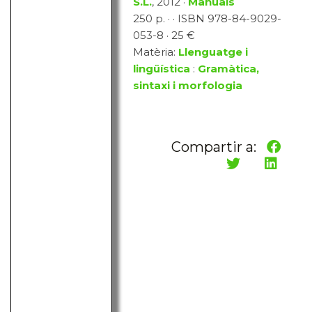
S.L.
, 2012 ·
Manuals
250 p. · · ISBN 978-84-9029-
053-8 · 25 €
Matèria:
Llenguatge i
lingüística
:
Gramàtica,
sintaxi i morfologia
Compartir a: