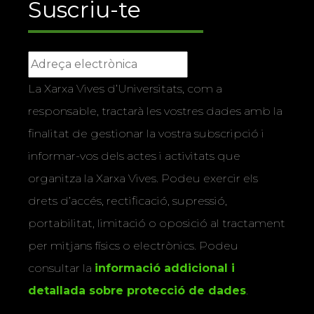
Suscriu-te
La Xarxa Vives d’Universitats, com a
responsable, tractarà les vostres dades amb la
finalitat de gestionar la vostra subscripció i
informar-vos dels actes i activitats que
organitza la Xarxa Vives. Podeu exercir els
drets d’accés, rectificació, supressió,
portabilitat, limitació o oposició al tractament
per mitjans físics o electrònics. Podeu
consultar la
informació addicional i
detallada sobre protecció de dades
.