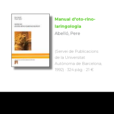
Manual d'oto-rino-
laringologia
Abelló, Pere
(Servei de Publicacions
de la Universitat
Autònoma de Barcelona,
1992) · 324 pàg. · 21 €