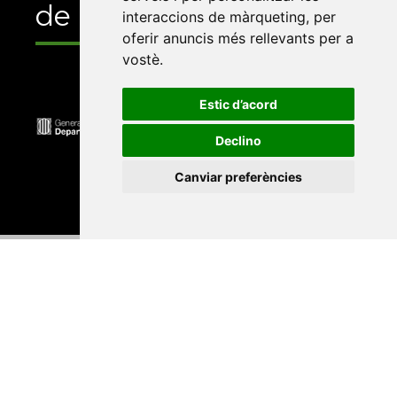
de
interaccions de màrqueting
,
per
oferir anuncis més rellevants per a
vostè
.
Estic d’acord
Declino
Canviar preferències
Universitat Abat Oliba CEU
•
Universitat d'Alacant
•
Universitat d'Andorra
•
Universitat Autònoma de
Barcelona
•
Universitat de Barcelona
•
Universitat
CEU Cardenal Herrera
•
Universitat de Girona
•
Universitat de les Illes Balears
•
Universitat
Internacional de Catalunya
•
Universitat Jaume I
•
Universitat de Lleida
•
Universitat Miguel Hernández