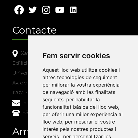
Contacte
Xarxa Vives d'Universitats
Fem servir cookies
Edifici Àgora
Aquest lloc web utilitza cookies i
Universitat Jaume I, local 10
altres tecnologies de seguiment
Av. de Vicent Sos Baynat, s/n
per millorar la vostra experiència
de navegació amb les finalitats
12071 Castelló de la Plana
següents:
per habilitar la
e-buc@vives.org
funcionalitat bàsica del lloc web
,
+34 964 72 89 93
per oferir una millor experiència al
lloc web
,
per mesurar el vostre
Amb el suport
interès pels nostres productes i
serveis i per personalitzar les