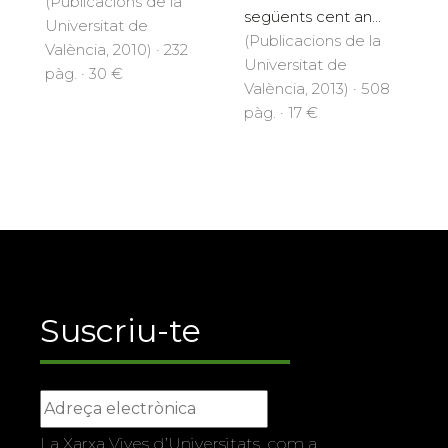
(Publicacions de la
següents cent an...
Universitat de
(Publicacions de la
València, 2010) · 232
Universitat de
pàg. · 30 €
València, 2013) · 508
pàg. · 17 €
Suscriu-te
La Xarxa Vives d’Universitats, com a