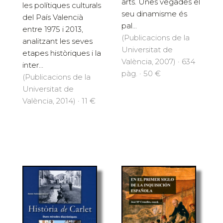
arts. Unes vegades el
les polítiques culturals
seu dinamisme és
del País Valencià
pal...
entre 1975 i 2013,
(Publicacions de la
analitzant les seves
Universitat de
etapes històriques i la
València, 2007) · 634
inter...
pàg. · 50 €
(Publicacions de la
Universitat de
València, 2014) · 11 €