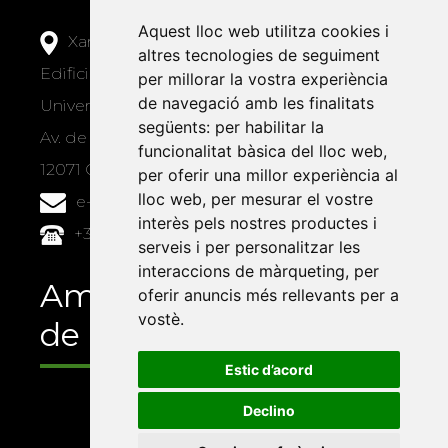
Aquest lloc web utilitza cookies i
Xarxa Vives d'Universitats
altres tecnologies de seguiment
Edifici Àgora
per millorar la vostra experiència
de navegació amb les finalitats
Universitat Jaume I, local 10
següents:
per habilitar la
Av. de Vicent Sos Baynat, s/n
funcionalitat bàsica del lloc web
,
12071 Castelló de la Plana
per oferir una millor experiència al
lloc web
,
per mesurar el vostre
e-buc@vives.org
interès pels nostres productes i
+34 964 72 89 93
serveis i per personalitzar les
interaccions de màrqueting
,
per
Amb el suport
oferir anuncis més rellevants per a
vostè
.
de
Estic d’acord
Declino