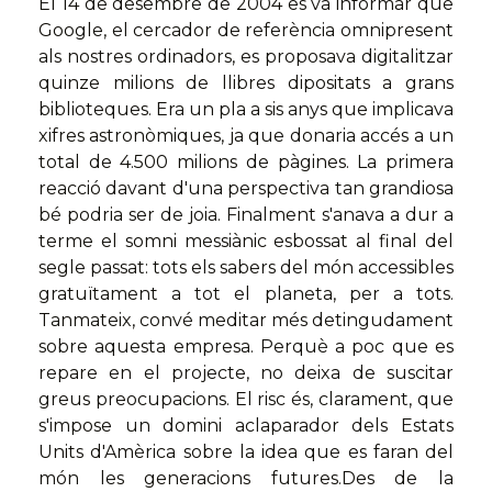
El 14 de desembre de 2004 es va informar que
Google, el cercador de referència omnipresent
als nostres ordinadors, es proposava digitalitzar
quinze milions de llibres dipositats a grans
biblioteques. Era un pla a sis anys que implicava
xifres astronòmiques, ja que donaria accés a un
total de 4.500 milions de pàgines. La primera
reacció davant d'una perspectiva tan grandiosa
bé podria ser de joia. Finalment s'anava a dur a
terme el somni messiànic esbossat al final del
segle passat: tots els sabers del món accessibles
gratuïtament a tot el planeta, per a tots.
Tanmateix, convé meditar més detingudament
sobre aquesta empresa. Perquè a poc que es
repare en el projecte, no deixa de suscitar
greus preocupacions. El risc és, clarament, que
s'impose un domini aclaparador dels Estats
Units d'Amèrica sobre la idea que es faran del
món les generacions futures.Des de la