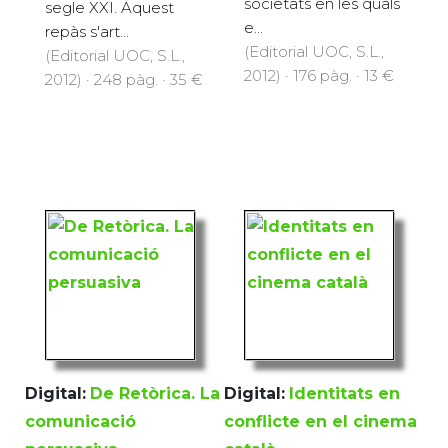
societats en les quals
segle XXI. Aquest
e...
repàs s'art...
(Editorial UOC, S.L.,
(Editorial UOC, S.L.,
2012) · 176 pàg. · 13 €
2012) · 248 pàg. · 35 €
Digital:
De Retòrica. La
Digital:
Identitats en
comunicació
conflicte en el cinema