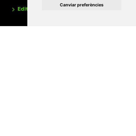
Canviar preferències
Editorials universitàries a Twitter
Contacte
Xarxa Vives d'Universitats
Edifici Àgora
Universitat Jaume I, local 10
Av. de Vicent Sos Baynat, s/n
12071 Castelló de la Plana