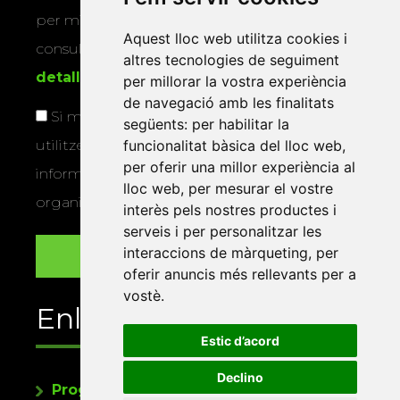
per mitjans físics o electrònics. Podeu
Aquest lloc web utilitza cookies i
consultar la
informació addicional i
altres tecnologies de seguiment
detallada sobre protecció de dades
.
per millorar la vostra experiència
de navegació amb les finalitats
Si marqueu aquesta casella, consentiu que
següents:
per habilitar la
utilitzem les vostres dades per a enviar-vos
funcionalitat bàsica del lloc web
,
per oferir una millor experiència al
informació sobre els actes i activitats que
lloc web
,
per mesurar el vostre
organitza la Xarxa Vives.
interès pels nostres productes i
serveis i per personalitzar les
interaccions de màrqueting
,
per
oferir anuncis més rellevants per a
vostè
.
Enllaços
Estic d’acord
Declino
Programa de publicacions