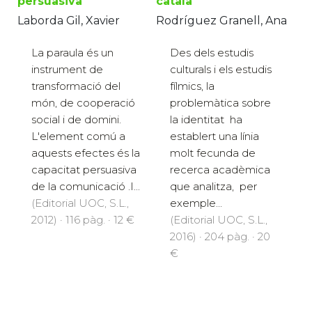
persuasiva
català
Laborda Gil, Xavier
Rodríguez Granell, Ana
La paraula és un
Des dels estudis
instrument de
culturals i els estudis
transformació del
fílmics, la
món, de cooperació
problemàtica sobre
social i de domini.
la identitat ha
L'element comú a
establert una línia
aquests efectes és la
molt fecunda de
capacitat persuasiva
recerca acadèmica
de la comunicació .I...
que analitza, per
(Editorial UOC, S.L.,
exemple...
2012) · 116 pàg. · 12 €
(Editorial UOC, S.L.,
2016) · 204 pàg. · 20
€