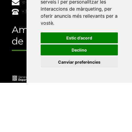
serveis i per personalitzar les
e-buc@vives.org
interaccions de màrqueting
,
per
+34 964 72 89 93
oferir anuncis més rellevants per a
vostè
.
Amb el suport
Estic d’acord
de
Declino
Canviar preferències
Universitat Abat Oliba CEU
•
Universitat d'Alacant
•
Universitat d'Andorra
•
Universitat Autònoma de