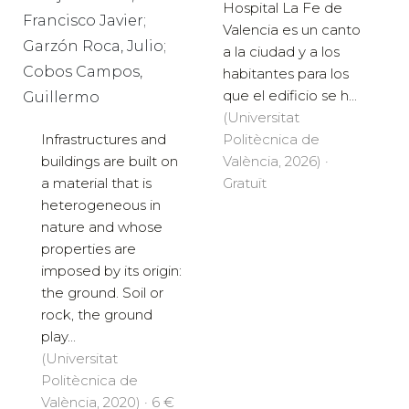
Hospital La Fe de
Francisco Javier;
Valencia es un canto
Garzón Roca, Julio;
a la ciudad y a los
Cobos Campos,
habitantes para los
que el edificio se h...
Guillermo
(Universitat
Infrastructures and
Politècnica de
buildings are built on
València, 2026) ·
a material that is
Gratuït
heterogeneous in
nature and whose
properties are
imposed by its origin:
the ground. Soil or
rock, the ground
play...
(Universitat
Politècnica de
València, 2020) · 6 €