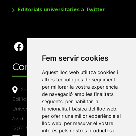
Editorials universitàries a Twitter
Fem servir cookies
Contacte
Aquest lloc web utilitza cookies i
altres tecnologies de seguiment
per millorar la vostra experiència
Xarxa Vives d'Universitats
de navegació amb les finalitats
Edifici Àgora
següents:
per habilitar la
funcionalitat bàsica del lloc web
,
Universitat Jaume I, local 10
per oferir una millor experiència al
Av. de Vicent Sos Baynat, s/n
lloc web
,
per mesurar el vostre
12071 Castelló de la Plana
interès pels nostres productes i