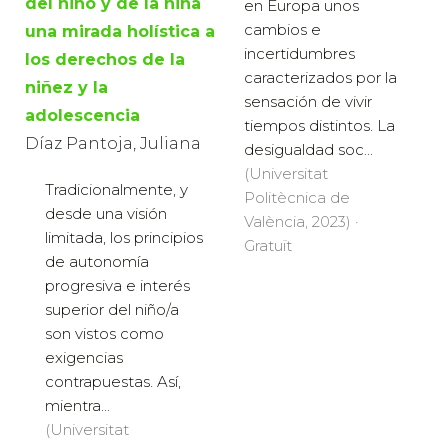
del niño y de la niña
en Europa unos
cambios e
una mirada holística a
incertidumbres
los derechos de la
caracterizados por la
niñez y la
sensación de vivir
adolescencia
tiempos distintos. La
Díaz Pantoja, Juliana
desigualdad soc...
(Universitat
Tradicionalmente, y
Politècnica de
desde una visión
València, 2023) ·
limitada, los principios
Gratuït
de autonomía
progresiva e interés
superior del niño/a
son vistos como
exigencias
contrapuestas. Así,
mientra...
(Universitat