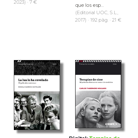
2023) · 7 €
que los esp...
(Editorial UOC, S.L.,
2017) · 192 pàg. · 21 €