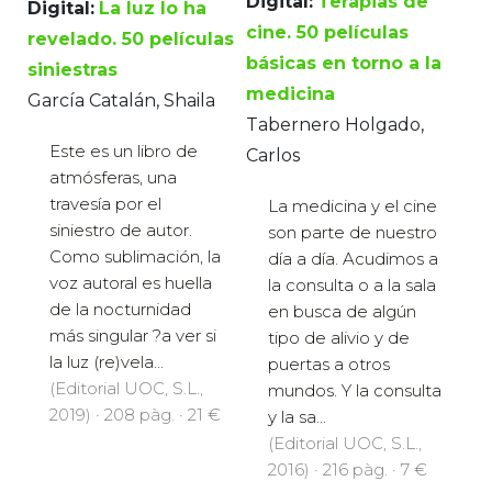
Digital:
Terapias de
Digital:
La luz lo ha
cine. 50 películas
revelado. 50 películas
básicas en torno a la
siniestras
medicina
García Catalán, Shaila
Tabernero Holgado,
Este es un libro de
Carlos
atmósferas, una
travesía por el
La medicina y el cine
siniestro de autor.
son parte de nuestro
Como sublimación, la
día a día. Acudimos a
voz autoral es huella
la consulta o a la sala
de la nocturnidad
en busca de algún
más singular ?a ver si
tipo de alivio y de
la luz (re)vela...
puertas a otros
(Editorial UOC, S.L.,
mundos. Y la consulta
2019) · 208 pàg. · 21 €
y la sa...
(Editorial UOC, S.L.,
2016) · 216 pàg. · 7 €