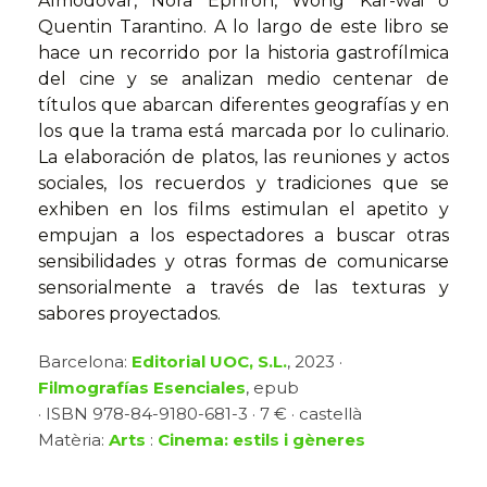
Almodóvar, Nora Ephron, Wong Kar-wai o
Quentin Tarantino. A lo largo de este libro se
hace un recorrido por la historia gastrofílmica
del cine y se analizan medio centenar de
títulos que abarcan diferentes geografías y en
los que la trama está marcada por lo culinario.
La elaboración de platos, las reuniones y actos
sociales, los recuerdos y tradiciones que se
exhiben en los films estimulan el apetito y
empujan a los espectadores a buscar otras
sensibilidades y otras formas de comunicarse
sensorialmente a través de las texturas y
sabores proyectados.
Barcelona:
Editorial UOC, S.L.
, 2023 ·
Filmografías Esenciales
, epub
· ISBN 978-84-9180-681-3 · 7 € · castellà
Matèria:
Arts
:
Cinema: estils i gèneres