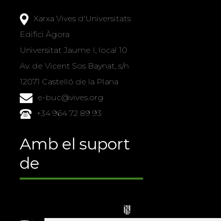
Xarxa Vives d'Universitats
Edifici Àgora
Universitat Jaume I, local 10
Av. de Vicent Sos Baynat, s/n
12071 Castelló de la Plana
e-buc@vives.org
+34 964 72 89 93
Amb el suport
de