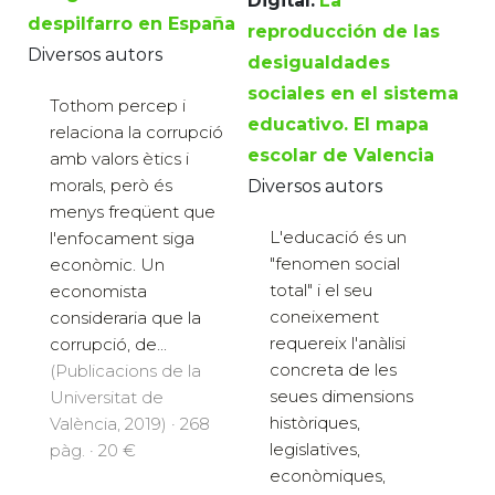
Digital:
La
despilfarro en España
reproducción de las
Diversos autors
desigualdades
sociales en el sistema
Tothom percep i
educativo. El mapa
relaciona la corrupció
escolar de Valencia
amb valors ètics i
morals, però és
Diversos autors
menys freqüent que
L'educació és un
l'enfocament siga
"fenomen social
econòmic. Un
total" i el seu
economista
coneixement
consideraria que la
requereix l'anàlisi
corrupció, de...
concreta de les
(Publicacions de la
seues dimensions
Universitat de
històriques,
València, 2019) · 268
legislatives,
pàg. · 20 €
econòmiques,