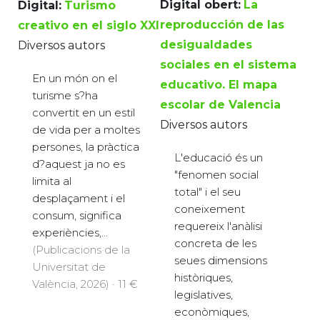
Digital obert:
La
Digital:
Turismo
reproducción de las
creativo en el siglo XXI
desigualdades
Diversos autors
sociales en el sistema
En un món on el
educativo. El mapa
turisme s?ha
escolar de Valencia
convertit en un estil
Diversos autors
de vida per a moltes
persones, la pràctica
L'educació és un
d?aquest ja no es
"fenomen social
limita al
total" i el seu
desplaçament i el
coneixement
consum, significa
requereix l'anàlisi
experiències,...
concreta de les
(Publicacions de la
seues dimensions
Universitat de
històriques,
València, 2026) · 11 €
legislatives,
econòmiques,