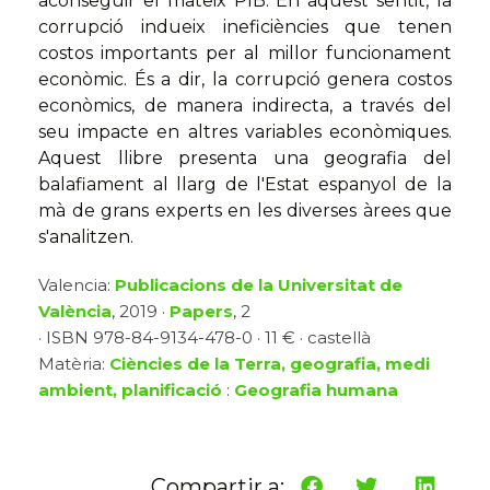
aconseguir el mateix PIB. En aquest sentit, la
corrupció indueix ineficiències que tenen
costos importants per al millor funcionament
econòmic. És a dir, la corrupció genera costos
econòmics, de manera indirecta, a través del
seu impacte en altres variables econòmiques.
Aquest llibre presenta una geografia del
balafiament al llarg de l'Estat espanyol de la
mà de grans experts en les diverses àrees que
s'analitzen.
Valencia:
Publicacions de la Universitat de
València
, 2019 ·
Papers
, 2
· ISBN 978-84-9134-478-0 · 11 € · castellà
Matèria:
Ciències de la Terra, geografia, medi
ambient, planificació
:
Geografia humana
Compartir a: