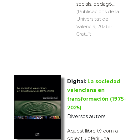
socials, pedagò...
(Publicacions de la
Universitat de
València, 2026) ·
Gratuït
Digital:
La sociedad
valenciana en
transformación (1975-
2025)
Diversos autors
Aquest llibre té com a
objectiu oferir una