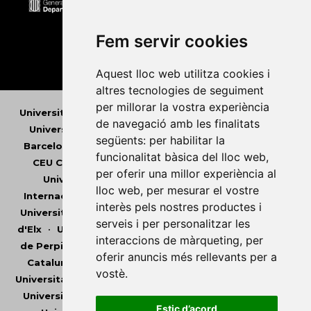
Fem servir cookies
Aquest lloc web utilitza cookies i
altres tecnologies de seguiment
per millorar la vostra experiència
Universitat Abat Oliba CEU
•
Universitat d'Alacant
•
de navegació amb les finalitats
Universitat d'Andorra
•
Universitat Autònoma de
següents:
per habilitar la
Barcelona
•
Universitat de Barcelona
•
Universitat
funcionalitat bàsica del lloc web
,
CEU Cardenal Herrera
•
Universitat de Girona
•
per oferir una millor experiència al
Universitat de les Illes Balears
•
Universitat
lloc web
,
per mesurar el vostre
Internacional de Catalunya
•
Universitat Jaume I
•
interès pels nostres productes i
Universitat de Lleida
•
Universitat Miguel Hernández
serveis i per personalitzar les
d'Elx
•
Universitat Oberta de Catalunya
•
Universitat
interaccions de màrqueting
,
per
de Perpinyà Via Domitia
•
Universitat Politècnica de
oferir anuncis més rellevants per a
Catalunya
•
Universitat Politècnica de València
•
vostè
.
Universitat Pompeu Fabra
•
Universitat Ramon Llull
•
Universitat Rovira i Virgili
•
Universitat de Sàsser
•
Estic d’acord