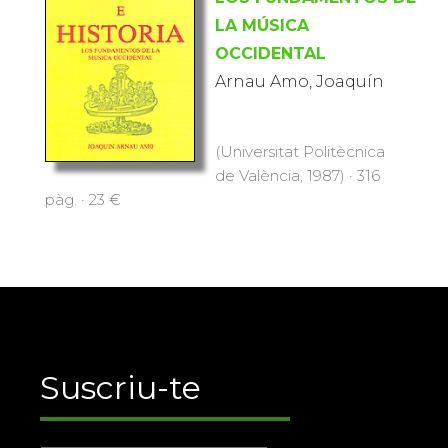
LA MÚSICA
OCCIDENTAL
Arnau Amo, Joaquín
(Universitat Politècnica
de València, 1987) · 316
pàg. · 23 €
Suscriu-te