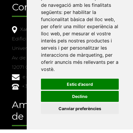
Contacte
de navegació amb les finalitats
següents:
per habilitar la
funcionalitat bàsica del lloc web
,
per oferir una millor experiència al
Xarxa Vives d'Universitats
lloc web
,
per mesurar el vostre
Edifici Àgora
interès pels nostres productes i
serveis i per personalitzar les
Universitat Jaume I, local 10
interaccions de màrqueting
,
per
Av. de Vicent Sos Baynat, s/n
oferir anuncis més rellevants per a
12071 Castelló de la Plana
vostè
.
e-buc@vives.org
Estic d’acord
+34 964 72 89 93
Declino
Amb el suport
Canviar preferències
de