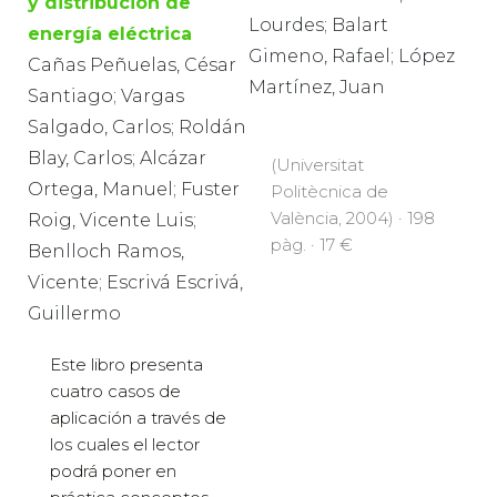
y distribución de
Lourdes; Balart
energía eléctrica
Gimeno, Rafael; López
Cañas Peñuelas, César
Martínez, Juan
Santiago; Vargas
Salgado, Carlos; Roldán
Blay, Carlos; Alcázar
(Universitat
Ortega, Manuel; Fuster
Politècnica de
València, 2004) · 198
Roig, Vicente Luis;
pàg. · 17 €
Benlloch Ramos,
Vicente; Escrivá Escrivá,
Guillermo
Este libro presenta
cuatro casos de
aplicación a través de
los cuales el lector
podrá poner en