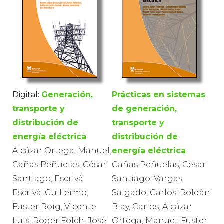
Digital:
Generación,
Prácticas en sistemas
transporte y
de generación,
distribución de
transporte y
energía eléctrica
distribución de
Alcázar Ortega, Manuel;
energía eléctrica
Cañas Peñuelas, César
Cañas Peñuelas, César
Santiago; Escrivá
Santiago; Vargas
Escrivá, Guillermo;
Salgado, Carlos; Roldán
Fuster Roig, Vicente
Blay, Carlos; Alcázar
Luis; Roger Folch, José
Ortega, Manuel; Fuster