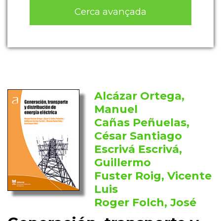
Cerca avançada
Alcázar Ortega,
Manuel
Cañas Peñuelas,
César Santiago
Escrivá Escrivá,
Guillermo
Fuster Roig, Vicente
Luis
Roger Folch, José