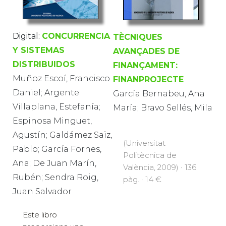
Digital:
CONCURRENCIA
TÈCNIQUES
Y SISTEMAS
AVANÇADES DE
DISTRIBUIDOS
FINANÇAMENT:
Muñoz Escoí, Francisco
FINANPROJECTE
Daniel; Argente
García Bernabeu, Ana
Villaplana, Estefanía;
María; Bravo Sellés, Mila
Espinosa Minguet,
Agustín; Galdámez Saiz,
(Universitat
Pablo; García Fornes,
Politècnica de
Ana; De Juan Marín,
València, 2009) · 136
Rubén; Sendra Roig,
pàg. · 14 €
Juan Salvador
Este libro