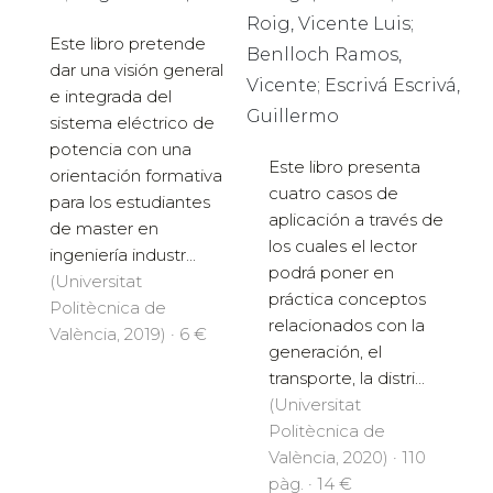
Roig, Vicente Luis;
Este libro pretende
Benlloch Ramos,
dar una visión general
Vicente; Escrivá Escrivá,
e integrada del
Guillermo
sistema eléctrico de
potencia con una
Este libro presenta
orientación formativa
cuatro casos de
para los estudiantes
aplicación a través de
de master en
los cuales el lector
ingeniería industr...
podrá poner en
(Universitat
práctica conceptos
Politècnica de
relacionados con la
València, 2019) · 6 €
generación, el
transporte, la distri...
(Universitat
Politècnica de
València, 2020) · 110
pàg. · 14 €