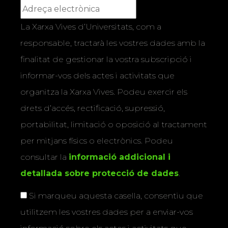
La Xarxa Vives d’Universitats, com a
responsable, tractarà les vostres dades amb la
finalitat de gestionar la vostra subscripció i
informar-vos dels actes i activitats que
organitza la Xarxa Vives. Podeu exercir els
drets d’accés, rectificació, supressió,
portabilitat, limitació o oposició al tractament
per mitjans físics o electrònics. Podeu
consultar la
informació addicional i
detallada sobre protecció de dades
.
Si marqueu aquesta casella, consentiu que
utilitzem les vostres dades per a enviar-vos