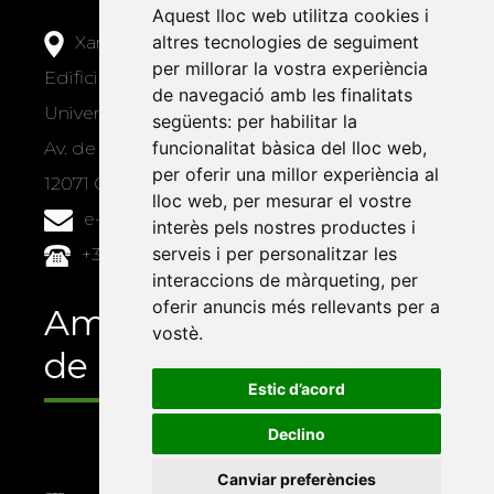
Aquest lloc web utilitza cookies i
altres tecnologies de seguiment
Xarxa Vives d'Universitats
per millorar la vostra experiència
Edifici Àgora
de navegació amb les finalitats
Universitat Jaume I, local 10
següents:
per habilitar la
funcionalitat bàsica del lloc web
,
Av. de Vicent Sos Baynat, s/n
per oferir una millor experiència al
12071 Castelló de la Plana
lloc web
,
per mesurar el vostre
e-buc@vives.org
interès pels nostres productes i
serveis i per personalitzar les
+34 964 72 89 93
interaccions de màrqueting
,
per
oferir anuncis més rellevants per a
Amb el suport
vostè
.
de
Estic d’acord
Declino
Canviar preferències