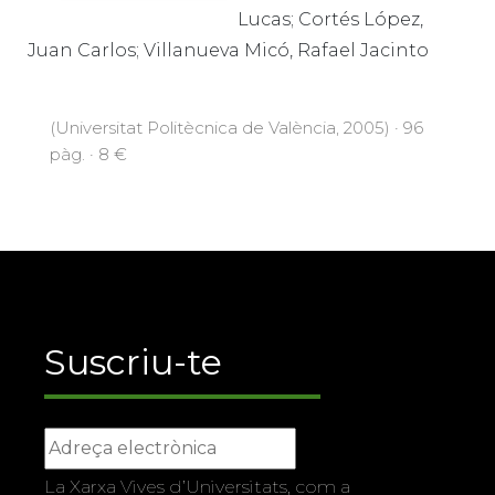
Lucas; Cortés López,
Juan Carlos; Villanueva Micó, Rafael Jacinto
(Universitat Politècnica de València, 2005) · 96
pàg. · 8 €
Suscriu-te
La Xarxa Vives d’Universitats, com a