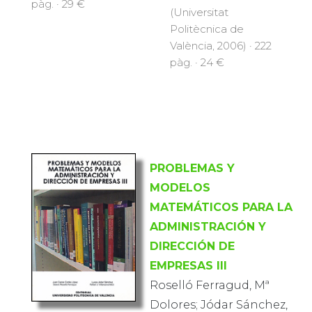
pàg. · 29 €
(Universitat
Politècnica de
València, 2006) · 222
pàg. · 24 €
PROBLEMAS Y
MODELOS
MATEMÁTICOS PARA LA
ADMINISTRACIÓN Y
DIRECCIÓN DE
EMPRESAS III
Roselló Ferragud, Mª
Dolores; Jódar Sánchez,