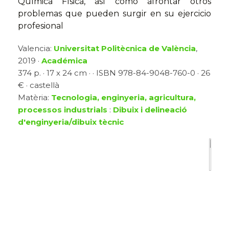
Química Física, así como afrontar otros
problemas que pueden surgir en su ejercicio
profesional
Valencia:
Universitat Politècnica de València
,
2019 ·
Académica
374 p. · 17 x 24 cm · · ISBN 978-84-9048-760-0 · 26
€ · castellà
Matèria:
Tecnologia, enginyeria, agricultura,
processos industrials
:
Dibuix i delineació
d'enginyeria/dibuix tècnic