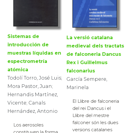
Sistemas de
La versió catalana
introducción de
medieval dels tractats
muestras líquidas en
de falconeria Dancus
espectrometría
Rex i Guillelmus
atómica
falconarius
Todolí Torro, José Luis;
García Sempere,
Mora Pastor, Juan;
Marinela
Hernandis Martínez,
El Llibre de falconeria
Vicente; Canals
del rei Dancus i el
Hernández, Antonio
Llibre del mestre
falconer són les dues
Los aerosoles
versions catalanes
constituyen la forma