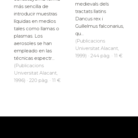
medievals dels
más sencilla de
tractats llatins
introducir muestras
Dancus rex i
líquidas en medios
Guillelmus falconarius,
tales como llamas o
qu...
plasmas. Los
(Publicacions
aerosoles se han
Universitat Alacant,
empleado en las
1999) · 244 pàg. · 11 €
técnicas espectr...
(Publicacions
Universitat Alacant,
1996) · 220 pàg. · 11 €