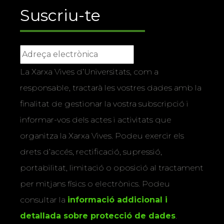
Suscriu-te
La Xarxa Vives d’Universitats, com a
responsable, tractarà les vostres dades amb la
finalitat de gestionar la vostra subscripció i
informar-vos dels actes i activitats que
organitza la Xarxa Vives. Podeu exercir els
drets d’accés, rectificació, supressió,
portabilitat, limitació o oposició al tractament
per mitjans físics o electrònics. Podeu
consultar la
informació addicional i
detallada sobre protecció de dades
.