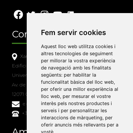
Fem servir cookies
Contacte
Aquest lloc web utilitza cookies i
altres tecnologies de seguiment
Xarxa Vives d'Universitats
per millorar la vostra experiència
Edifici Àgora
de navegació amb les finalitats
següents:
per habilitar la
Universitat Jaume I, local 10
funcionalitat bàsica del lloc web
,
Av. de Vicent Sos Baynat, s/n
per oferir una millor experiència al
12071 Castelló de la Plana
lloc web
,
per mesurar el vostre
interès pels nostres productes i
e-buc@vives.org
serveis i per personalitzar les
+34 964 72 89 93
interaccions de màrqueting
,
per
oferir anuncis més rellevants per a
Amb el suport
vostè
.