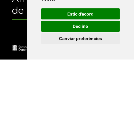
de
Estic d’acord
Declino
Canviar preferències
Universitat Abat Oliba CEU
•
Universitat d'Alacant
•
Universitat d'Andorra
•
Universitat Autònoma de
Barcelona
•
Universitat de Barcelona
•
Universitat
CEU Cardenal Herrera
•
Universitat de Girona
•
Universitat de les Illes Balears
•
Universitat
Internacional de Catalunya
•
Universitat Jaume I
•