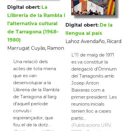
Digital obert:
La
Llibreria de la Rambla i
l'alternativa cultural
Digital obert:
De la
de Tarragona (1968-
llengua al país
1980)
Lahoz Avendaño, Ricard
Marrugat Cuyàs, Ramon
L'11 de maig de 1971
Una relació dels
es va constituir la
actes de tota mena
delegació d'Òmnium
que es van
del Tarragonès amb
desenvolupar a la
Josep Anton
Llibreria de la Rambla
Baixeras com a
de Tarragona al llarg
primer president. Les
d'aquell període
reunions inicials
convuls i
tenien lloc a cases
esperançador, que
partic...
fou el de la dotz...
(Publicacions URV,