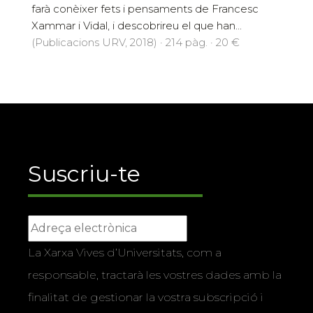
farà conèixer fets i pensaments de Francesc
Xammar i Vidal, i descobrireu el que han...
(Publicacions URV, 2018) · 214 pàg. · 20 €
Suscriu-te
La Xarxa Vives d’Universitats, com a
responsable, tractarà les vostres dades amb la
finalitat de gestionar la vostra subscripció i