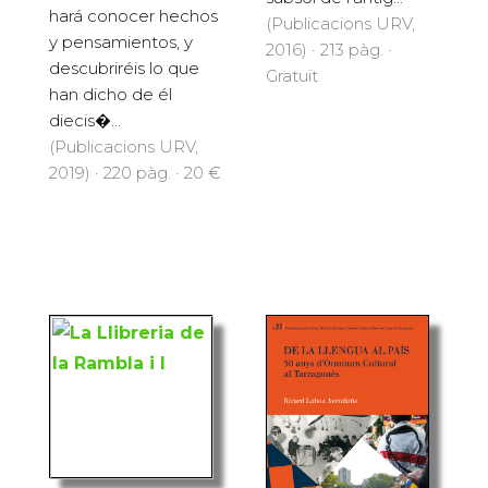
hará conocer hechos
(Publicacions URV,
y pensamientos, y
2016) · 213 pàg. ·
descubriréis lo que
Gratuït
han dicho de él
diecis�...
(Publicacions URV,
2019) · 220 pàg. · 20 €