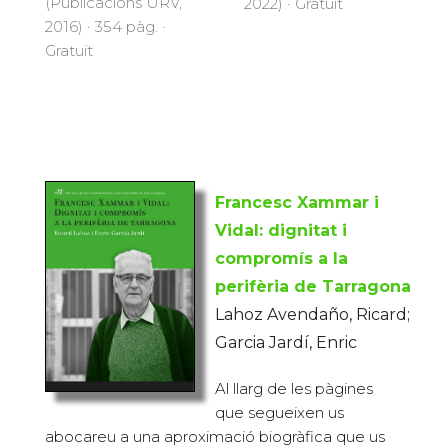
(Publicacions URV,
2022) · Gratuït
2016) · 354 pàg. ·
Gratuït
Francesc Xammar i
Vidal: dignitat i
compromís a la
perifèria de Tarragona
Lahoz Avendaño, Ricard;
Garcia Jardí, Enric
Al llarg de les pàgines
que segueixen us
abocareu a una aproximació biogràfica que us