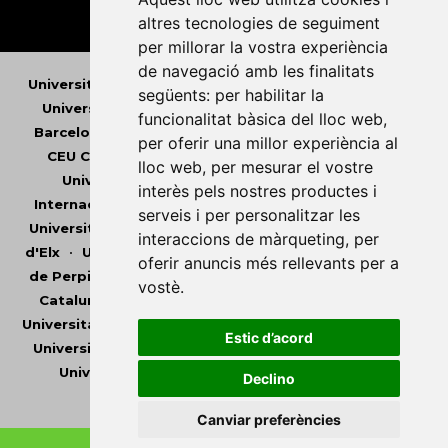
altres tecnologies de seguiment
per millorar la vostra experiència
de navegació amb les finalitats
Universitat Abat Oliba CEU
•
Universitat d'Alacant
•
següents:
per habilitar la
Universitat d'Andorra
•
Universitat Autònoma de
funcionalitat bàsica del lloc web
,
Barcelona
•
Universitat de Barcelona
•
Universitat
per oferir una millor experiència al
CEU Cardenal Herrera
•
Universitat de Girona
•
lloc web
,
per mesurar el vostre
Universitat de les Illes Balears
•
Universitat
interès pels nostres productes i
Internacional de Catalunya
•
Universitat Jaume I
•
serveis i per personalitzar les
Universitat de Lleida
•
Universitat Miguel Hernández
interaccions de màrqueting
,
per
d'Elx
•
Universitat Oberta de Catalunya
•
Universitat
oferir anuncis més rellevants per a
de Perpinyà Via Domitia
•
Universitat Politècnica de
vostè
.
Catalunya
•
Universitat Politècnica de València
•
Universitat Pompeu Fabra
•
Universitat Ramon Llull
•
Estic d’acord
Universitat Rovira i Virgili
•
Universitat de Sàsser
•
Universitat de València
•
Universitat de Vic -
Declino
Universitat Central de Catalunya
Canviar preferències