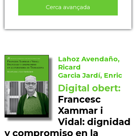
Cerca avançada
Lahoz Avendaño,
Ricard
Garcia Jardí, Enric
Digital obert:
Francesc
Xammar i
Vidal: dignidad
y compromiso en la