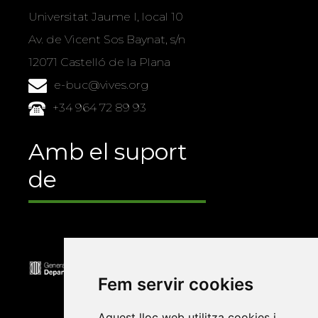
Universitat Jaume I, local 10
Av. de Vicent Sos Baynat, s/n
12071 Castelló de la Plana
e-buc@vives.org
+34 964 72 89 93
Amb el suport
de
Fem servir cookies
Aquest lloc web utilitza cookies i