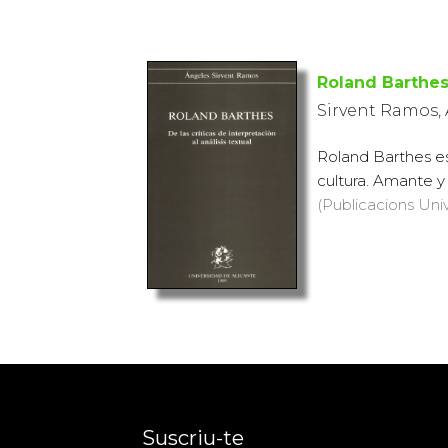
Roland Barthe
Sirvent Ramos,
Roland Barthes es
cultura. Amante y 
(Publicacions Univ
Suscriu-te