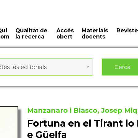
Qui
Qualitat de
Accés
Materials
Reviste
som
la recerca
obert
docents
Cerca
tes les editorials
Manzanaro i Blasco, Josep Miq
Fortuna en el Tirant lo 
e Güelfa