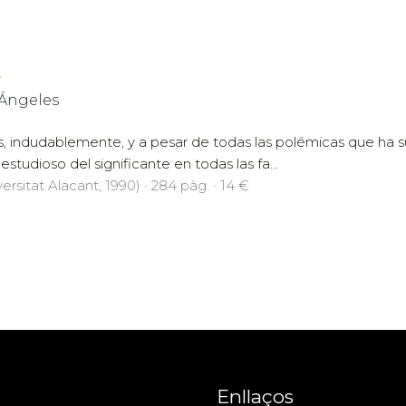
s
 Ángeles
, indudablemente, y a pesar de todas las polémicas que ha su
estudioso del significante en todas las fa...
ersitat Alacant, 1990) · 284 pàg. · 14 €
Enllaços