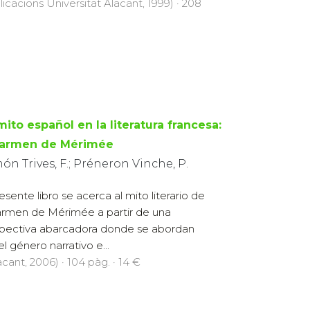
licacions Universitat Alacant, 1999) · 208
ito español en la literatura francesa:
Carmen de Mérimée
n Trives, F.; Préneron Vinche, P.
resente libro se acerca al mito literario de
armen de Mérimée a partir de una
pectiva abarcadora donde se abordan
género narrativo e...
cant, 2006) · 104 pàg. · 14 €