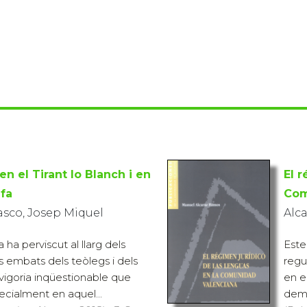
en el Tirant lo Blanch i en
El 
lfa
Com
asco, Josep Miquel
Alc
ha perviscut al llarg dels
Este
s embats dels teòlegs i dels
regu
 vigoria inqüestionable que
en e
ecialment en aquel...
dema