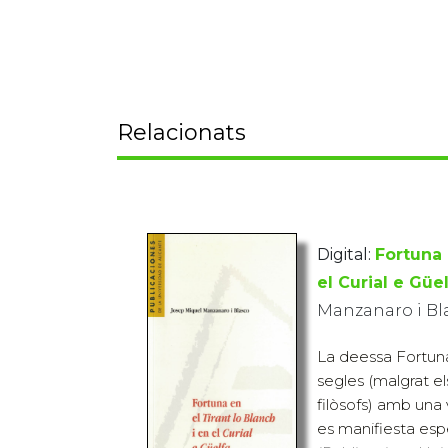
Relacionats
Digital:
Fortuna 
el Curial e Güe
Manzanaro i Bl
La deessa Fortuna 
segles (malgrat el
filòsofs) amb una
es manifiesta esp