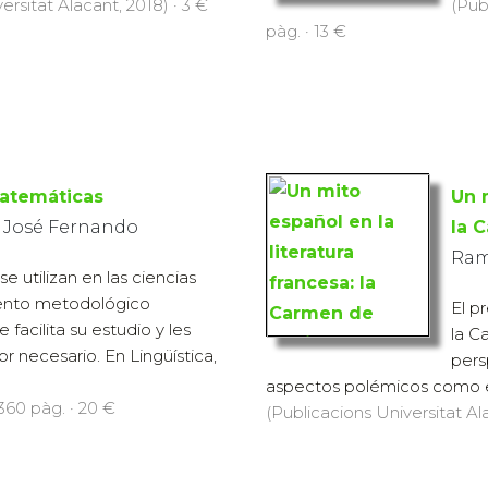
ersitat Alacant, 2018) · 3 €
(Pub
pàg. · 13 €
Matemáticas
Un m
 José Fernando
la 
Ramó
 utilizan en las ciencias
ento metodológico
El p
 facilita su estudio y les
la C
or necesario. En Lingüística,
pers
aspectos polémicos como el 
 360 pàg. · 20 €
(Publicacions Universitat Ala