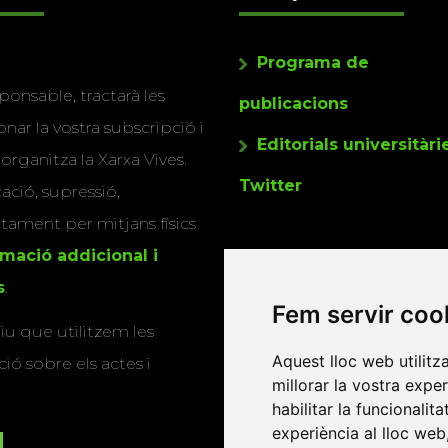
Programa de
ponsable, tractarà les
publicacions
nar la vostra subscripció i
Editorials universitàri
 organitza la Xarxa Vives.
Twitter
cació, supressió,
actament per mitjans físics
rmació addicional i
s
.
Fem servir coo
u que utilitzem les
Aquest lloc web utilitz
ió sobre els actes i
millorar la vostra expe
habilitar la funcionalit
experiència al lloc web