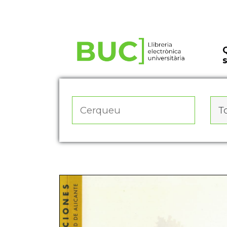
Actualitza les preferències de les cookies
To