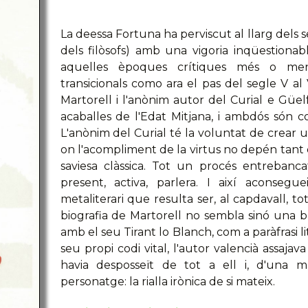
La deessa Fortuna ha perviscut al llarg dels s
dels filòsofs) amb una vigoria inqüestiona
aquelles èpoques crítiques més o meny
transicionals como ara el pas del segle V al 
Martorell i l'anònim autor del Curial e Güelf
acaballes de l'Edat Mitjana, i ambdós són 
L'anònim del Curial té la voluntat de crear u
on l'acompliment de la virtus no depén tant d
saviesa clàssica. Tot un procés entrebanca
present, activa, parlera. I així aconsegue
metaliterari que resulta ser, al capdavall, tot
biografia de Martorell no sembla sinó una b
amb el seu Tirant lo Blanch, com a paràfrasi lit
seu propi codi vital, l'autor valencià assaja
havia desposseït de tot a ell i, d'una m
personatge: la rialla irònica de si mateix.