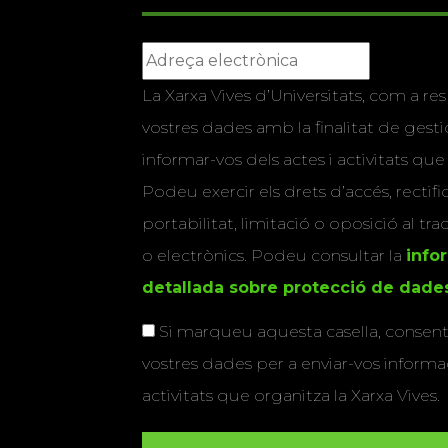
La Xarxa Vives d’Universitats, com a res
vostres dades amb la finalitat de gestio
informar-vos dels actes i activitats que
Podeu exercir els drets d’accés, rectifi
portabilitat, limitació o oposició al tr
o electrònics. Podeu consultar la
info
detallada sobre protecció de dade
Si marqueu aquesta casella, consenti
vostres dades per a enviar-vos informac
activitats que organitza la Xarxa Vives.