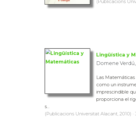
(Publicacions Univ
Lingüística y 
Domene Verdú,
Las Matemáticas se
como un instrum
imprescindible que
proporciona el rig
s...
(Publicacions Universitat Alacant, 2010) ·