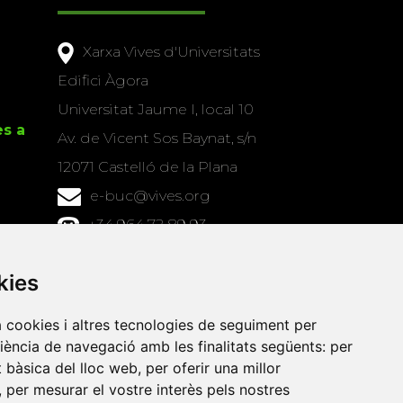
Xarxa Vives d'Universitats
Edifici Àgora
Universitat Jaume I, local 10
es a
Av. de Vicent Sos Baynat, s/n
12071 Castelló de la Plana
e-buc@vives.org
+34 964 72 89 93
Amb el suport
kies
de
a cookies i altres tecnologies de seguiment per
riència de navegació amb les finalitats següents:
per
at bàsica del lloc web
,
per oferir una millor
,
per mesurar el vostre interès pels nostres