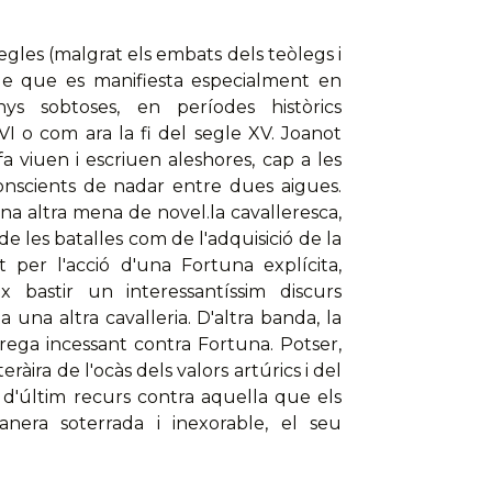
egles (malgrat els embats dels teòlegs i
ble que es manifiesta especialment en
s sobtoses, en períodes històrics
VI o com ara la fi del segle XV. Joanot
a viuen i escriuen aleshores, cap a les
conscients de nadar entre dues aigues.
na altra mena de novel.la cavalleresca,
e les batalles com de l'adquisició de la
t per l'acció d'una Fortuna explícita,
ix bastir un interessantíssim discurs
a una altra cavalleria. D'altra banda, la
rega incessant contra Fortuna. Potser,
eràira de l'ocàs dels valors artúrics i del
va d'últim recurs contra aquella que els
anera soterrada i inexorable, el seu