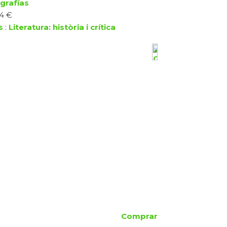
grafías
14 €
s
:
Literatura: història i crítica
Comprar